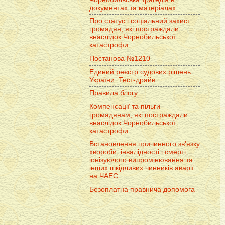
документах та матеріалах
Про статус і соціальний захист
громадян, які постраждали
внаслідок Чорнобильської
катастрофи
Постанова №1210
Единий реєстр судових рішень
України. Тест-драйв
Правила блогу
Компенсації та пільги
громадянам, які постраждали
внаслідок Чорнобильської
катастрофи
Встановлення причинного зв'язку
хвороби, інвалідності і смерті,
іонізуючого випромінювання та
інших шкідливих чинників аварії
на ЧАЕС
Безоплатна правнича допомога