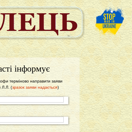
асті інформує
трофи терміново направити заяви
Л.Л. (
зразок заяви надається
)