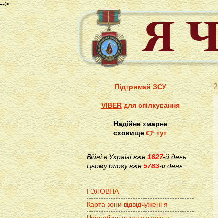
-->
2
Підтримай
ЗСУ
VIBER
для спілкування
Надійне хмарне
сховище
👉 тут
Війні в Україні вже
1627
-й день.
Цьому блогу вже
5783
-й день.
ГОЛОВНА
Карта зони відвідчуження
Чорнобильська трагедія в