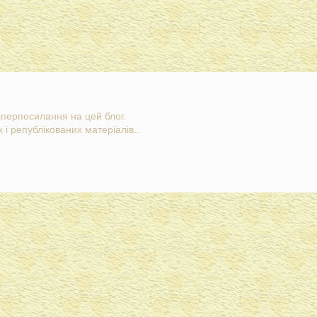
гіперпосилання на цей блог.
 і републікованих матеріалів..