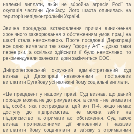
належні виплати, якби не збройна агресія Росії та
окупація частини Донбасу. Його шахта опинилась на
території непідконтрольній Україні.
Звична процедура встановлення причин виникнення
хронічного захворювання з обстеженням умов праці на
шахті стала неможливою. Проте посадовці Держпраці
все одно вимагали так звану "форму А4" - доказ такої
перевірки, а оскільки здійснити її було неможливо, то
рекомендували зачекати, доки закінчиться ООС.
Дніпропетровський окружний адміністративний суд
визнав дії Держпраці незаконними і постановив
виплатити Бугайову усі належні йому соціальні виплати.
«Це прецедент у нашому праві. Суд визнав, що даний
порядок можна не дотримуватися, а саме - не вимагати
від особи, яка постраждала, цей акт П-4, якщо немає
доступу до підприємства, не можна зайти на
підприємство та отримати акт обстеження. Суд також
визнав протизаконними дії чиновників і наказав
виплатити йому соцвиплати в зв'язку з отриманими