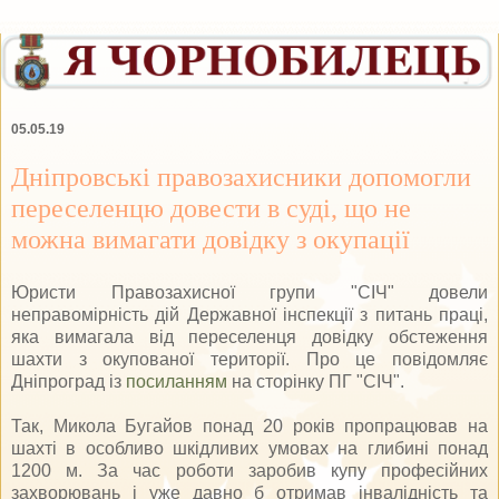
05.05.19
Дніпровські правозахисники допомогли
переселенцю довести в суді, що не
можна вимагати довідку з окупації
Юристи Правозахисної групи "СІЧ" довели
неправомірність дій Державної інспекції з питань праці,
яка вимагала від переселенця довідку обстеження
шахти з окупованої території. Про це повідомляє
Дніпроград із
посиланням
на сторінку ПГ "СІЧ".
Так, Микола Бугайов понад 20 років пропрацював на
шахті в особливо шкідливих умовах на глибині понад
1200 м. За час роботи заробив купу професійних
захворювань і уже давно б отримав інвалідність та