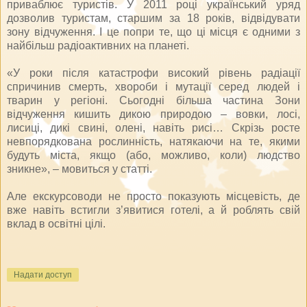
приваблює туристів. У 2011 році український уряд
дозволив туристам, старшим за 18 років, відвідувати
зону відчуження. І це попри те, що ці місця є одними з
найбільш радіоактивних на планеті.
«У роки після катастрофи високий рівень радіації
спричинив смерть, хвороби і мутації серед людей і
тварин у регіоні. Сьогодні більша частина Зони
відчуження кишить дикою природою – вовки, лосі,
лисиці, дикі свині, олені, навіть рисі… Скрізь росте
невпорядкована рослинність, натякаючи на те, якими
будуть міста, якщо (або, можливо, коли) людство
зникне», – мовиться у статті.
Але екскурсоводи не просто показують місцевість, де
вже навіть встигли з’явитися готелі, а й роблять свій
вклад в освітні цілі.
Надати доступ