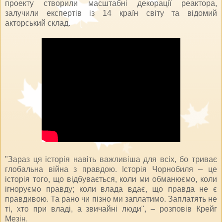
проекту створили масштабні декорації реактора,
залучили експертів із 14 країн світу та відомий
акторський склад.
"Зараз ця історія навіть важливіша для всіх, бо триває
глобальна війна з правдою. Історія Чорнобиля – це
історія того, що відбувається, коли ми обманюємо, коли
ігноруємо правду; коли влада вдає, що правда не є
правдивою. Та рано чи пізно ми заплатимо. Заплатять не
ті, хто при владі, а звичайні люди", – розповів Крейг
Мезін.