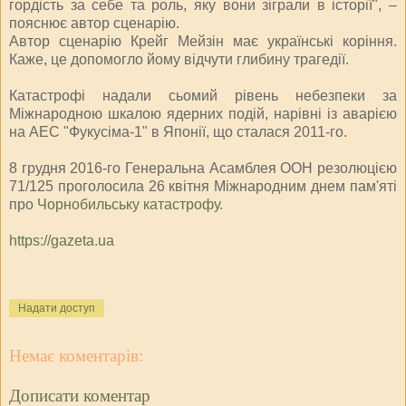
гордість за себе та роль, яку вони зіграли в історії", –
пояснює автор сценарію.
Автор сценарію Крейг Мейзін має українські коріння.
Каже, це допомогло йому відчути глибину трагедії.
Катастрофі надали сьомий рівень небезпеки за
Міжнародною шкалою ядерних подій, нарівні із аварією
на АЕС "Фукусіма-1" в Японії, що сталася 2011-го.
8 грудня 2016-го Генеральна Асамблея ООН резолюцією
71/125 проголосила 26 квітня Міжнародним днем пам'яті
про
Чорнобильську катастрофу.
https://gazeta.ua
Надати доступ
Немає коментарів:
Дописати коментар