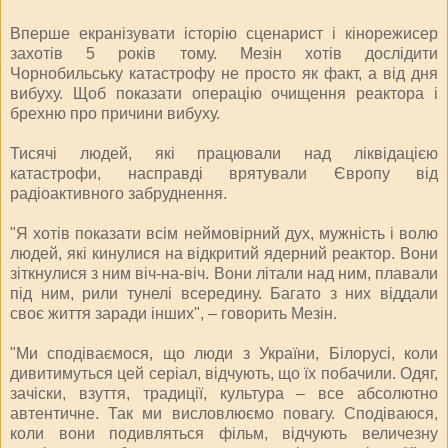
Вперше екранізувати історію сценарист і кінорежисер
захотів 5 років тому. Мезін хотів дослідити
Чорнобильську катастрофу не просто як факт, а від дня
вибуху. Щоб показати операцію очищення реактора і
брехню про причини вибуху.
Тисячі людей, які працювали над ліквідацією
катастрофи, насправді врятували Європу від
радіоактивного забруднення.
"Я хотів показати всім неймовірний дух, мужність і волю
людей, які кинулися на відкритий ядерний реактор. Вони
зіткнулися з ним віч-на-віч. Вони літали над ним, плавали
під ним, рили тунелі всередину. Багато з них віддали
своє життя заради інших", – говорить Мезін.
"Ми сподіваємося, що люди з України, Білорусі, коли
дивитимуться цей серіал, відчують, що їх побачили. Одяг,
зачіски, взуття, традиції, культура – все абсолютно
автентичне. Так ми висловлюємо повагу. Сподіваюся,
коли вони подивляться фільм, відчують величезну