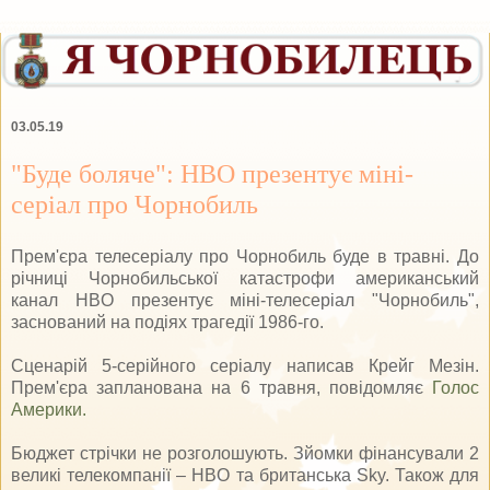
03.05.19
"Буде боляче": HBO презентує міні-
серіал про Чорнобиль
Прем'єра телесеріалу про Чорнобиль буде в травні. До
річниці Чорнобильської катастрофи американський
канал HBO презентує міні-телесеріал "Чорнобиль",
заснований на подіях трагедії 1986-го.
Сценарій 5-серійного серіалу написав Крейг Мезін.
Прем'єра запланована на 6 травня, повідомляє
Голос
Америки.
Бюджет стрічки не розголошують. Зйомки фінансували 2
великі телекомпанії – HBO та британська Sky. Також для