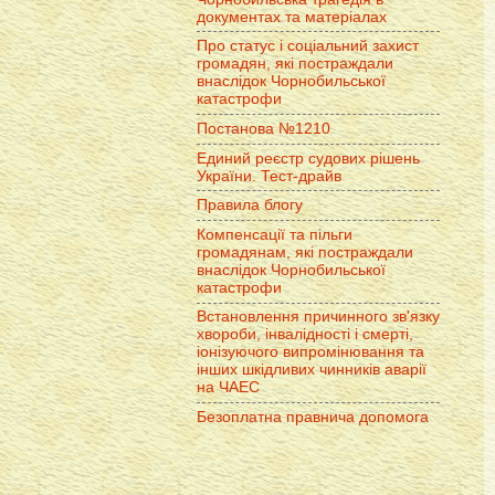
документах та матеріалах
Про статус і соціальний захист
громадян, які постраждали
внаслідок Чорнобильської
катастрофи
Постанова №1210
Единий реєстр судових рішень
України. Тест-драйв
Правила блогу
Компенсації та пільги
громадянам, які постраждали
внаслідок Чорнобильської
катастрофи
Встановлення причинного зв'язку
хвороби, інвалідності і смерті,
іонізуючого випромінювання та
інших шкідливих чинників аварії
на ЧАЕС
Безоплатна правнича допомога