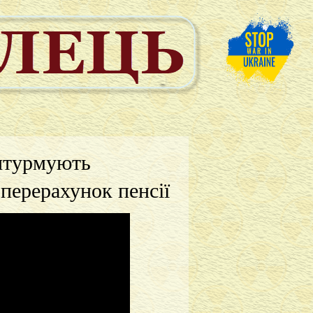
штурмують
 перерахунок пенсії