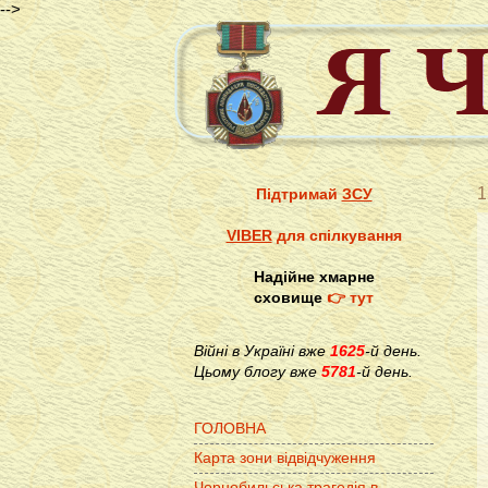
-->
1
Підтримай
ЗСУ
VIBER
для спілкування
Надійне хмарне
сховище
👉 тут
Війні в Україні вже
1625
-й день.
Цьому блогу вже
5781
-й день.
ГОЛОВНА
Карта зони відвідчуження
Чорнобильська трагедія в