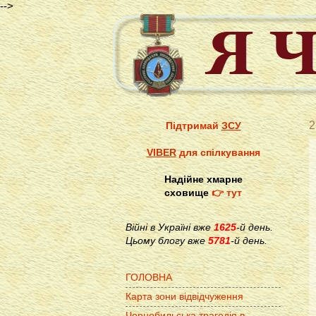
-->
2
Підтримай
ЗСУ
VIBER
для спілкування
Надійне хмарне
сховище
👉 тут
Війні в Україні вже
1625
-й день.
Цьому блогу вже
5781
-й день.
ГОЛОВНА
Карта зони відвідчуження
Чорнобильська трагедія в