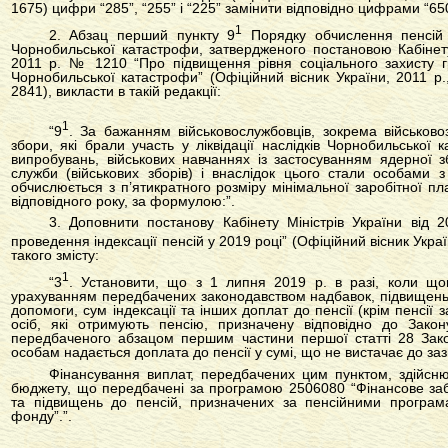
1675) цифри “285”, “255” і “225” замінити відповідно цифрами “650”
1
2. Абзац перший пункту 9
Порядку обчислення пенсій 
Чорнобильської катастрофи, затвердженого постановою Кабінету
2011 р. № 1210 “Про підвищення рівня соціального захисту г
Чорнобильської катастрофи” (Офіційний вісник України, 2011 р.
2841), викласти в такій редакції:
1
“9
. За бажанням військовослужбовців, зокрема військовоз
збори, які брали участь у ліквідації наслідків Чорнобильської
випробувань, військових навчаннях із застосуванням ядерної з
служби (військових зборів) і внаслідок цього стали особами з 
обчислюється з п’ятикратного розміру мінімальної заробітної пл
відповідного року, за формулою:”.
3. Доповнити постанову Кабінету Міністрів України ві
проведення індексації пенсій у 2019 році” (Офіційний вісник Украї
такого змісту:
1
“3
. Установити, що з 1 липня 2019 р. в разі, коли що
урахуванням передбачених законодавством надбавок, підвищень, 
допомоги, сум індексації та інших доплат до пенсії (крім пенсії 
осіб, які отримують пенсію, призначену відповідно до Зако
передбаченого абзацом першим частини першої статті 28 Зако
особам надається доплата до пенсії у сумі, що не вистачає до заз
Фінансування виплат, передбачених цим пунктом, здійсню
бюджету, що передбачені за програмою 2506080 “Фінансове заб
та підвищень до пенсій, призначених за пенсійними програм
фонду”.”.