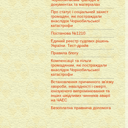
документах та матеріалах
Про статус і соціальний захист
громадян, які постраждали
внаслідок Чорнобильської
катастрофи
Постанова №1210
Единий реєстр судових рішень
України. Тест-драйв
Правила блогу
Компенсації та пільги
громадянам, які постраждали
внаслідок Чорнобильської
катастрофи
Встановлення причинного зв'язку
хвороби, інвалідності і смерті,
іонізуючого випромінювання та
інших шкідливих чинників аварії
на ЧАЕС
Безоплатна правнича допомога