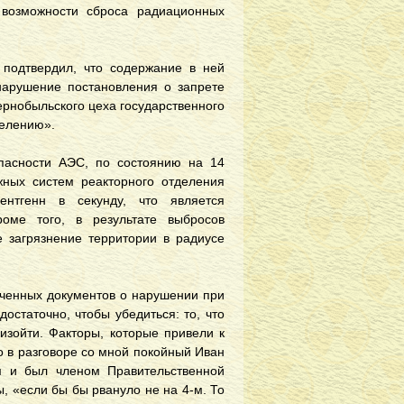
 возможности сброса радиационных
подтвердил, что содержание в ней
нарушение постановления о запрете
ернобыльского цеха государственного
селению».
пасности АЭС, по состоянию на 14
жных систем реакторного отделения
ентгенн в секунду, что является
ме того, в результате выбросов
 загрязнение территории в радиусе
еченных документов о нарушении при
остаточно, чтобы убедиться: то, что
изойти. Факторы, которые привели к
то в разговоре со мной покойный Иван
м и был членом Правительственной
, «если бы бы рвануло не на 4-м. То