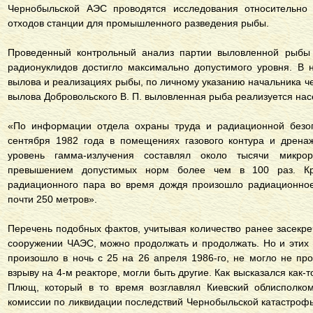
Чернобыльской АЭС проводятся исследования относительно
отходов станции для промышленного разведения рыбы.
Проведенный контрольный анализ партии выловленной рыбы 
радионуклидов достигло максимально допустимого уровня. В 
вылова и реализациях рыбы, по личному указанию начальника ч
вылова Добровольского В. П. выловленная рыба реализуется на
«По информации отдела охраны труда и радиационной безо
сентября 1982 года в помещениях газового контура и дрена
уровень гамма-излучения составлял около тысячи микрор
превышением допустимых норм более чем в 100 раз. Кро
радиационного пара во время дождя произошло радиационное
почти 250 метров».
Перечень подобных фактов, учитывая количество ранее засекр
сооружении ЧАЭС, можно продолжать и продолжать. Но и этих д
произошло в ночь с 25 на 26 апреля 1986-го, не могло не про
взрыву на 4-м реакторе, могли быть другие. Как высказался как-
Плющ, который в то время возглавлял Киевский облисполко
комиссии по ликвидации последствий Чернобыльской катастрофы