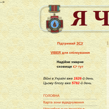
-->
1
Підтримай
ЗСУ
VIBER
для спілкування
Надійне хмарне
сховище
👉 тут
Війні в Україні вже
1626
-й день.
Цьому блогу вже
5782
-й день.
ГОЛОВНА
Карта зони відвідчуження
Чорнобильська трагедія в