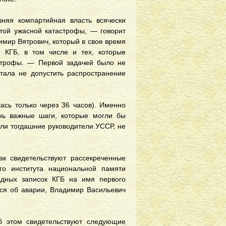
шняя компартийная власть всячески
этой ужасной катастрофы, — говорит
имир Вятрович, который в свое время
 КГБ, в том числе и тех, которые
строфы. — Первой задачей было не
итала не допустить распространение
ась только через 36 часов). Именно
нь важные шаги, которые могли бы
рили тогдашние руководители УССР, не
ак свидетельствуют рассекреченные
го института национальной памяти
дных записок КГБ на имя первого
ся об аварии, Владимир Васильевич
б этом свидетельствуют следующие