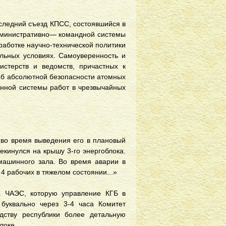
оследний съезд КПСС, состоявшийся в
административно— командной системы
аботке научно-технической политики
альных условиях. Самоуверенность и
истерств и ведомств, причастных к
 об абсолютной безопасности атомных
енной системы работ в чрезвычайных
а во время выведения его в плановый
екинулся на крышу 3-го энергоблока.
машинного зала. Во время аварии в
4 рабочих в тяжелом состоянии...»
а ЧАЭС, которую управление КГБ в
 буквально через 3-4 часа Комитет
дству республики более детальную
локе.