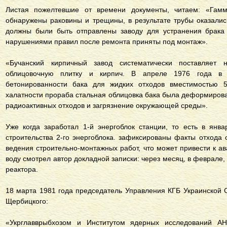
Листая пожелтевшие от времени документы, читаем: «Гамм
обнаружены раковины и трещины, в результате трубы оказали
должны были быть отправлены заводу для устранения брака 
нарушениями правил после ремонта приняты под монтаж».
«Бучанский кирпичный завод систематически поставляет н
облицовочную плитку и кирпич. В апреле 1976 года в р
бетонированности бака для жидких отходов вместимостью 5
халатности прораба стальная облицовка бака была деформирована
радиоактивных отходов и загрязнение окружающей среды».
Уже когда заработал 1-й энергоблок станции, то есть в янва
строительства 2-го энергоблока. зафиксированы факты отхода 
ведения строительно-монтажных работ, что может привести к а
воду смотрел автор докладной записки: через месяц, в феврале,
реактора.
18 марта 1981 года председатель Управления КГБ Украинско
Щербицкого:
«Укрглавврыбхозом и Институтом ядерных исследований А