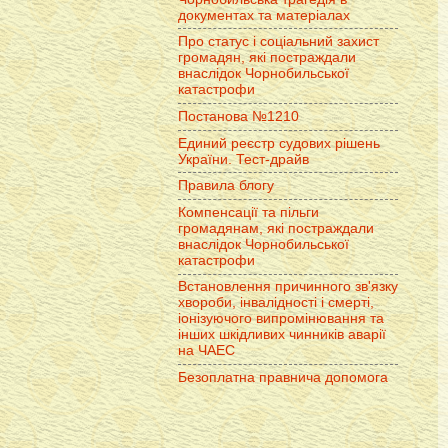
документах та матеріалах
Про статус і соціальний захист
громадян, які постраждали
внаслідок Чорнобильської
катастрофи
Постанова №1210
Единий реєстр судових рішень
України. Тест-драйв
Правила блогу
Компенсації та пільги
громадянам, які постраждали
внаслідок Чорнобильської
катастрофи
Встановлення причинного зв'язку
хвороби, інвалідності і смерті,
іонізуючого випромінювання та
інших шкідливих чинників аварії
на ЧАЕС
Безоплатна правнича допомога