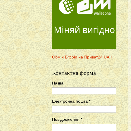
Міняй вигідно
Обмін Bitcoin на Приват24 UAH
Контактна форма
Назва
Електронна пошта
*
Повідомлення
*