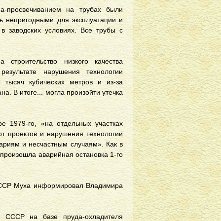
а-просвечиванием на трубах были
сь непригодными для эксплуатации и
в заводских условиях. Все трубы с
а строительство низкого качества
езультате нарушения технологии
 тысяч кубических метров и из-за
. В итоге... могла произойти утечка
ре 1979-го, «на отдельных участках
от проектов и нарушения технологии
вариям и несчастным случаям». Как в
 произошла аварийная остановка 1-го
й ССР Муха информировал Владимира
Н СССР на базе пруда-охладителя