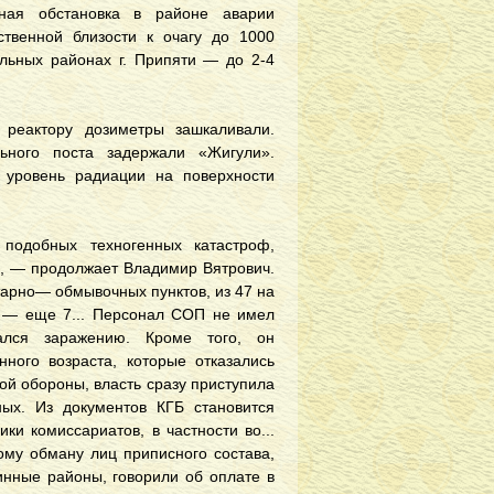
ная обстановка в районе аварии
ственной близости к очагу до 1000
ельных районах г. Припяти — до 2-4
 реактору дозиметры зашкаливали.
ьного поста задержали «Жигули».
 уровень радиации на поверхности
 подобных техногенных катастроф,
ч, — продолжает Владимир Вятрович.
тарно— обмывочных пунктов, из 47 на
 — еще 7... Персонал СОП не имел
ался заражению. Кроме того, он
ного возраста, которые отказались
ой обороны, власть сразу приступила
ых. Из документов КГБ становится
ки комиссариатов, в частности во...
ому обману лиц приписного состава,
инные районы, говорили об оплате в