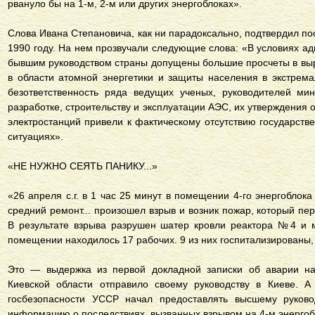
рвануло бы на 1-м, 2-м или других энергоблоках».
Слова Ивана Степановича, как ни парадоксально, подтвердил п
1990 году. На нем прозвучали следующие слова: «В условиях 
бывшим руководством страны допущены большие просчеты в выр
в области атомной энергетики и защиты населения в экстрем
безответственность ряда ведущих ученых, руководителей мин
разработке, строительству и эксплуатации АЭС, их утверждения
электростанций привели к фактическому отсутствию государств
ситуациях».
«НЕ НУЖНО СЕЯТЬ ПАНИКУ...»
«26 апреля с.г. в 1 час 25 минут в помещении 4-го энергоблок
средний ремонт... произошел взрыв и возник пожар, который пер
В результате взрыва разрушен шатер кровли реактора №4 и 
помещении находилось 17 рабочих. 9 из них госпитализированы, 
Это — выдержка из первой докладной записки об аварии н
Киевской области отправило своему руководству в Киеве. А
госбезопасности УССР начал предоставлять высшему руково
информацию о последствиях, вызванных взрывом на 4-м энергоб