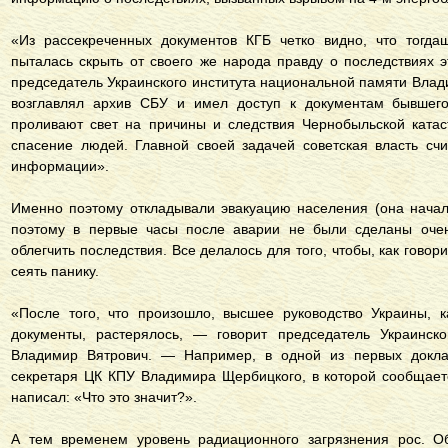
«Из рассекреченных документов КГБ четко видно, что тогда
пыталась скрыть от своего же народа правду о последствиях 
председатель Украинского института национальной памяти Влад
возглавлял архив СБУ и имел доступ к документам бывшего
проливают свет на причины и следствия Чернобыльской ката
спасение людей. Главной своей задачей советская власть сч
информации».
Именно поэтому откладывали эвакуацию населения (она начал
поэтому в первые часы после аварии не были сделаны оче
облегчить последствия. Все делалось для того, чтобы, как гово
сеять панику.
«После того, что произошло, высшее руководство Украины, к
документы, растерялось, — говорит председатель Украинско
Владимир Вятрович. — Например, в одной из первых докла
секретаря ЦК КПУ Владимира Щербицкого, в которой сообщает
написал: «Что это значит?».
А тем временем уровень радиационного загрязнения рос. О