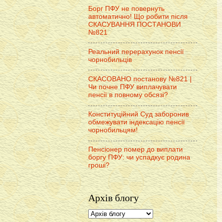
Борг ПФУ не повернуть
автоматично! Що робити після
СКАСУВАННЯ ПОСТАНОВИ
№821
Реальний перерахунок пенсії
чорнобильців
СКАСОВАНО постанову №821 |
Чи почне ПФУ виплачувати
пенсії в повному обсязі?
Конституційний Суд заборонив
обмежувати індексацію пенсії
чорнобильцям!
Пенсіонер помер до виплати
боргу ПФУ: чи успадкує родина
гроші?
Архів блогу