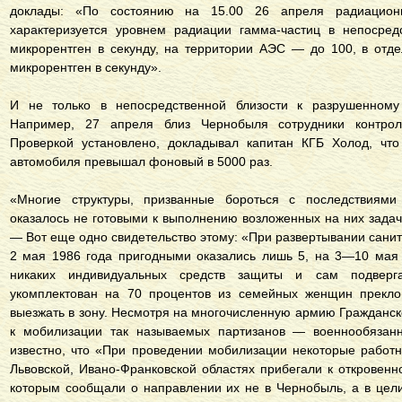
доклады: «По состоянию на 15.00 26 апреля радиацион
характеризуется уровнем радиации гамма-частиц в непосред
микрорентген в секунду, на территории АЭС — до 100, в отд
микрорентген в секунду».
И не только в непосредственной близости к разрушенному
Например, 27 апреля близ Чернобыля сотрудники контрол
Проверкой установлено, докладывал капитан КГБ Холод, что
автомобиля превышал фоновый в 5000 раз.
«Многие структуры, призванные бороться с последствиями
оказалось не готовыми к выполнению возложенных на них зада
— Вот еще одно свидетельство этому: «При развертывании сани
2 мая 1986 года пригодными оказались лишь 5, на 3—10 мая
никаких индивидуальных средств защиты и сам подверг
укомплектован на 70 процентов из семейных женщин преклон
выезжать в зону. Несмотря на многочисленную армию Гражданск
к мобилизации так называемых партизанов — военнообязанн
известно, что «При проведении мобилизации некоторые работни
Львовской, Ивано-Франковской областях прибегали к откровенн
которым сообщали о направлении их не в Чернобыль, а в цел