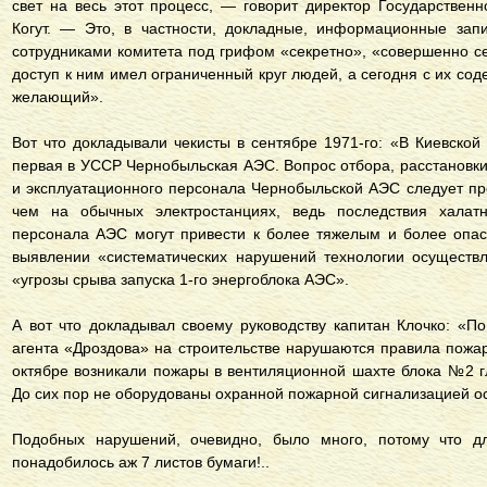
свет на весь этот процесс, — говорит директор Государствен
Когут. — Это, в частности, докладные, информационные запи
сотрудниками комитета под грифом «секретно», «совершенно 
доступ к ним имел ограниченный круг людей, а сегодня с их с
желающий».
Вот что докладывали чекисты в сентябре 1971-го: «В Киевской
первая в УССР Чернобыльская АЭС. Вопрос отбора, расстановки
и эксплуатационного персонала Чернобыльской АЭС следует п
чем на обычных электростанциях, ведь последствия халат
персонала АЭС могут привести к более тяжелым и более опас
выявлении «систематических нарушений технологии осуществл
«угрозы срыва запуска 1-го энергоблока АЭС».
А вот что докладывал своему руководству капитан Клочко: «
агента «Дроздова» на строительстве нарушаются правила пожар
октябре возникали пожары в вентиляционной шахте блока №2 г
До сих пор не оборудованы охранной пожарной сигнализацией о
Подобных нарушений, очевидно, было много, потому что д
понадобилось аж 7 листов бумаги!..