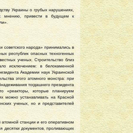
дству Украины о грубых нарушениях,
их мнению, привести в будущем к
ли».
и советского народа» принимались в
зных республик опасных техногенных
вестных ученых. Строительство близ
ало исключением: в белокаменной
резидента Академии наук Украинской
льства этого атомного монстра: при
бнадеживания тогдашнего президента
то «реакторы, которые планируем
их можно устанавливать на Красной
инских ученых, но и представителей
й атомной станции и его оперативном
ся десятки документов, проливающих