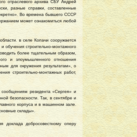
ного отраслевого архива СБУ Андрей
ски, разные справки, составленные
секретно». Во времена бывшего СССР
одержанием может ознакомиться любой
 области. в селе Копачи сооружается
 и обучения строительно-монтажного
роводить более тщательным образом,
ного и злоумышленного отношения
ным для окружения результатам», о
ения строительно-монтажных работ,
По сообщениям резидента «Сергея» и
ной безопасности. Так, в сентябре и
лавного корпуса и в машинном зале.
сновные склады».
ля доклада добросовестному оперу