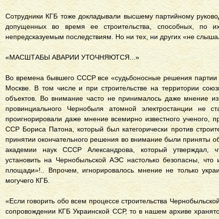
Сотрудники КГБ тоже докладывали высшему партийному руково
допущенных во время ее строительства, способных, по 
непредсказуемым последствиям. Но ни тех, ни других «не слыша
«МАСШТАБЫ АВАРИИ УТОЧНЯЮТСЯ...»
Во времена бывшего СССР все «судьбоносные решения партии 
Москве. В том числе и при строительстве на территории сою
объектов. Во внимание часто не принималось даже мнение из
провинциального Чернобыля атомной электростанции не ст
проигнорировали даже мнение всемирно известного ученого, п
ССР Бориса Патона, который был категорически против строите
принятии окончательного решения во внимание были приняты о
академии наук СССР Александрова, который утверждал, ч
установить на Чернобыльской АЭС настолько безопасны, что 
площади»!.. Впрочем, игнорировалось мнение не только укра
могучего КГБ.
«Если говорить обо всем процессе строительства Чернобыльско
сопровождении КГБ Украинской ССР, то в нашем архиве хранят