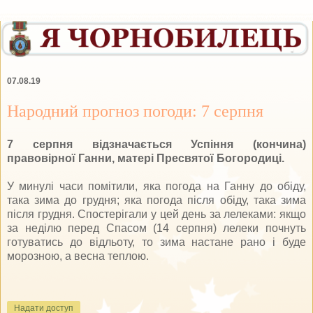
07.08.19
Народний прогноз погоди: 7 серпня
7 серпня відзначається Успіння (кончина)
правовірної Ганни, матері Пресвятої Богородиці.
У минулі часи помітили, яка погода на Ганну до обіду,
така зима до грудня; яка погода після обіду, така зима
після грудня. Спостерігали у цей день за лелеками: якщо
за неділю перед Спасом (14 серпня) лелеки почнуть
готуватись до відльоту, то зима настане рано і буде
морозною, а весна теплою.
Надати доступ