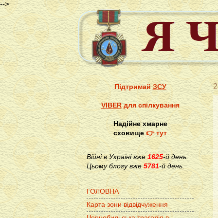
-->
2
Підтримай
ЗСУ
VIBER
для спілкування
Надійне хмарне
сховище
👉 тут
Війні в Україні вже
1625
-й день.
Цьому блогу вже
5781
-й день.
ГОЛОВНА
Карта зони відвідчуження
Чорнобильська трагедія в