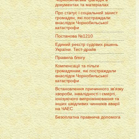
документах та матеріалах
Про статус і соціальний захист
громадян, які постраждали
внаслідок Чорнобильської
катастрофи
Постанова №1210
Единий реєстр судових рішень
України. Тест-драйв
Правила блогу
Компенсації та пільги
громадянам, які постраждали
внаслідок Чорнобильської
катастрофи
Встановлення причинного зв'язку
хвороби, інвалідності і смерті,
іонізуючого випромінювання та
інших шкідливих чинників аварії
на ЧАЕС
Безоплатна правнича допомога