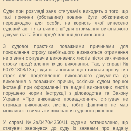
Суди при розгляді заяв стягувачів виходять з того, що
такі причини (обставини) повинні бути об'єктивною
перешкодою для особи, на користь якої винесено
судовий акт, і яка вчиняє дії для отримання виконавчого
документа та його пред'явлення до виконання.
З судової практики поважними причинами для
поновлення строку здебільшого визнаються отримання
не з вини стягувачів виконавчих листів після закінчення
строку пред’явлення їх до виконання. Так, у справі №
607/21808/13-ц суди встановили, що стягувач пропустив
строк для пред'явлення виконавчого документа до
виконання з поважних причин, оскільки судом першої
інстанції при оформленні та видачі виконавчих листів
порушено норми Інструкції з діловодства та Закону
України «Про виконавче провадження», стягувач не
отримав виконавчих листів, тобто фактично не мав
можливості вимагати виконання судового рішення.
У справі №2а/0470/4250/11 судами встановлено, що
стягувач звернувся до суду із заявами про видачу