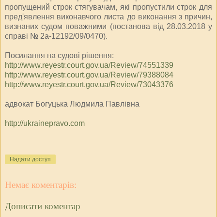
пропущений строк стягувачам, які пропустили строк для
пред'явлення виконавчого листа до виконання з причин,
визнаних судом поважними (постанова від 28.03.2018 у
справі № 2а-12192/09/0470).
Посилання на судові рішення:
http://www.reyestr.court.gov.ua/Review/74551339
http://www.reyestr.court.gov.ua/Review/79388084
http://www.reyestr.court.gov.ua/Review/73043376
адвокат Богуцька Людмила Павлівна
http://ukrainepravo.com
Надати доступ
Немає коментарів:
Дописати коментар