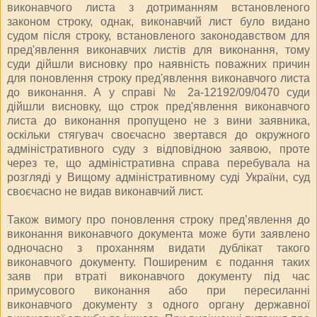
виконавчого листа з дотриманням встановленого
законом строку, однак, виконавчий лист було видано
судом після строку, встановленого законодавством для
пред'явлення виконавчих листів для виконання, тому
суди дійшли висновку про наявність поважних причин
для поновлення строку пред'явлення виконавчого листа
до виконання. А у справі № 2а-12192/09/0470 суди
дійшли висновку, що строк пред'явлення виконавчого
листа до виконання пропущено не з вини заявника,
оскільки стягувач своєчасно звертався до окружного
адміністративного суду з відповідною заявою, проте
через те, що адміністративна справа перебувала на
розгляді у Вищому адміністративному суді України, суд
своєчасно не видав виконавчий лист.
Також вимогу про поновлення строку пред’явлення до
виконання виконавчого документа може бути заявлено
одночасно з проханням видати дублікат такого
виконавчого документу. Поширеним є подання таких
заяв при втраті виконавчого документу під час
примусового виконання або при пересиланні
виконавчого документу з одного органу державної