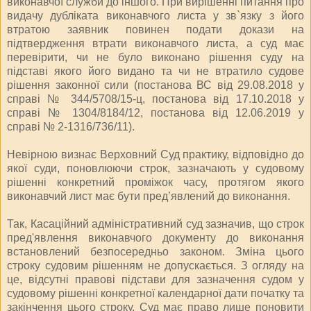
виконавчої служби до іншого. При вирішенні питання про
видачу дубліката виконавчого листа у зв`язку з його
втратою заявник повинен подати докази на
підтвердження втрати виконавчого листа, а суд має
перевірити, чи не було виконано рішення суду на
підставі якого його видано та чи не втратило судове
рішення законної сили (постанова ВС від 29.08.2018 у
справі № 344/5708/15-ц, постанова від 17.10.2018 у
справі № 1304/8184/12, постанова від 12.06.2019 у
справі № 2-1316/736/11).
Невірною визнає Верховний Суд практику, відповідно до
якої суди, поновлюючи строк, зазначають у судовому
рішенні конкретний проміжок часу, протягом якого
виконавчий лист має бути пред’явлений до виконання.
Так, Касаційний адміністративний суд зазначив, що строк
пред'явлення виконавчого документу до виконання
встановлений безпосередньо законом. Зміна цього
строку судовим рішенням не допускається. З огляду на
це, відсутні правові підстави для зазначення судом у
судовому рішенні конкретної календарної дати початку та
закінчення цього строку. Суд має право лише поновити