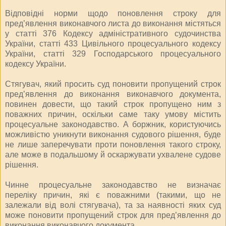
Відповідні норми щодо поновлення строку для
пред’явлення виконавчого листа до виконання містяться
у статті 376 Кодексу адміністративного судочинства
України, статті 433 Цивільного процесуального кодексу
України, статті 329 Господарського процесуального
кодексу України.
Стягувач, який просить суд поновити пропущений строк
пред’явлення до виконання виконавчого документа,
повинен довести, що такий строк пропущено ним з
поважних причин, оскільки саме таку умову містить
процесуальне законодавство. А боржник, користуючись
можливістю уникнути виконання судового рішення, буде
не лише заперечувати проти поновлення такого строку,
але може в подальшому й оскаржувати ухвалене судове
рішення.
Чинне процесуальне законодавство не визначає
переліку причин, які є поважними (такими, що не
залежали від волі стягувача), та за наявності яких суд
може поновити пропущений строк для пред’явлення до
виконання виконавчого документа.