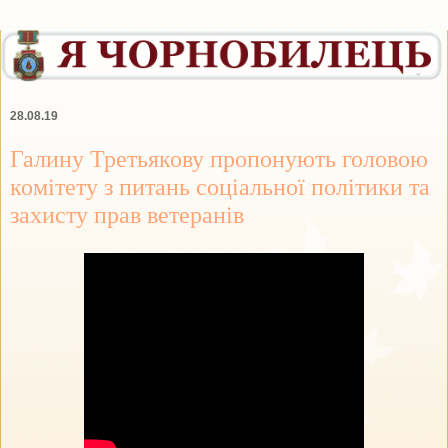
28.08.19
Галину Третьякову пропонують головою
комітету з питань соціальної політики та
захисту прав ветеранів