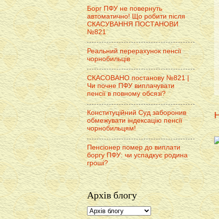
Борг ПФУ не повернуть
автоматично! Що робити після
СКАСУВАННЯ ПОСТАНОВИ
№821
Реальний перерахунок пенсії
чорнобильців
СКАСОВАНО постанову №821 |
Чи почне ПФУ виплачувати
пенсії в повному обсязі?
Конституційний Суд заборонив
Н
обмежувати індексацію пенсії
чорнобильцям!
Пенсіонер помер до виплати
боргу ПФУ: чи успадкує родина
гроші?
Архів блогу