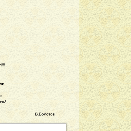
,
,
А
!!!
ли!
ли
язь!
.Болотов