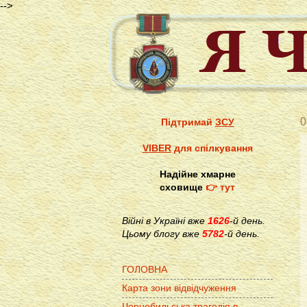
-->
0
Підтримай
ЗСУ
VIBER
для спілкування
Надійне хмарне
сховище
👉 тут
Війні в Україні вже
1626
-й день.
Цьому блогу вже
5782
-й день.
ГОЛОВНА
Карта зони відвідчуження
Чорнобильська трагедія в