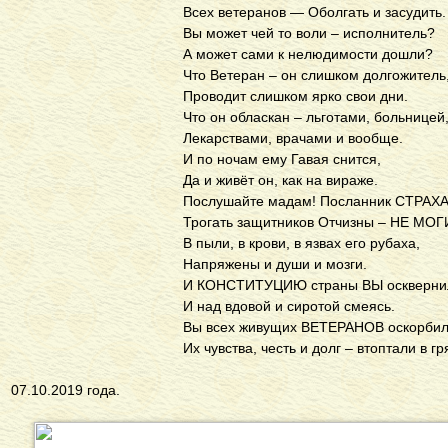
Всех ветеранов — Оболгать и засудить.
Вы может чей то воли – исполнитель?
А может сами к нелюдимости дошли?
Что Ветеран – он слишком долгожитель
Проводит слишком ярко свои дни.
Что он обласкан – льготами, больницей
Лекарствами, врачами и вообще.
И по ночам ему Гавая снится,
Да и живёт он, как на вираже.
Послушайте мадам! Посланник СТРАХ
Трогать защитников Отчизны – НЕ МОГИ
В пыли, в крови, в язвах его рубаха,
Напряжены и души и мозги.
И КОНСТИТУЦИЮ страны ВЫ оскверни
И над вдовой и сиротой смеясь.
Вы всех живущих ВЕТЕРАНОВ оскорби
Их чувства, честь и долг – втоптали в гр
07.10.2019 года. В