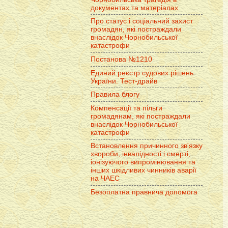
документах та матеріалах
Про статус і соціальний захист
громадян, які постраждали
внаслідок Чорнобильської
катастрофи
Постанова №1210
Единий реєстр судових рішень
України. Тест-драйв
Правила блогу
Компенсації та пільги
громадянам, які постраждали
внаслідок Чорнобильської
катастрофи
Встановлення причинного зв'язку
хвороби, інвалідності і смерті,
іонізуючого випромінювання та
інших шкідливих чинників аварії
на ЧАЕС
Безоплатна правнича допомога