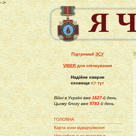
-->
3
Підтримай
ЗСУ
VIBER
для спілкування
Надійне хмарне
сховище
👉 тут
Війні в Україні вже
1627
-й день.
Цьому блогу вже
5783
-й день.
ГОЛОВНА
Карта зони відвідчуження
Чорнобильська трагедія в