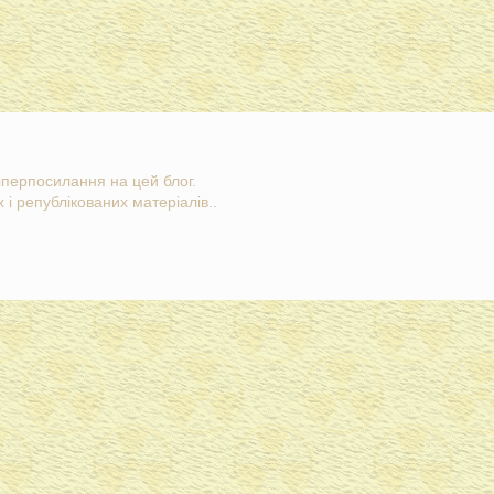
гіперпосилання на цей блог.
 і републікованих матеріалів..