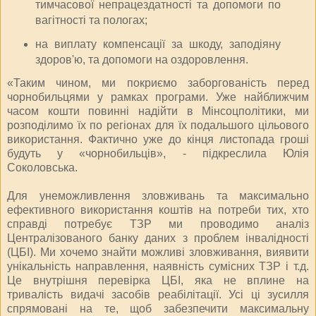
тимчасової непрацездатності та допомоги по
вагітності та пологах;
на виплату компенсації за шкоду, заподіяну
здоров'ю, та допомоги на оздоровлення.
«Таким чином, ми покриємо заборгованість перед
чорнобильцями у рамках програми. Уже найближчим
часом кошти повинні надійти в Мінсоцполітики, ми
розподілимо їх по регіонах для їх подальшого цільового
використання. Фактично уже до кінця листопада гроші
будуть у «чорнобильців», - підкреслила Юлія
Соколовська.
Для унеможливлення зловживань та максимально
ефективного використання коштів на потреби тих, хто
справді потребує ТЗР ми проводимо аналіз
Централізованого банку даних з проблем інвалідності
(ЦБІ). Ми хочемо знайти можливі зловживання, виявити
унікальність направлення, наявність сумісних ТЗР і т.д.
Це внутрішня перевірка ЦБІ, яка не вплине на
тривалість видачі засобів реабілітації. Усі ці зусилля
спрямовані на те, щоб забезпечити максимальну