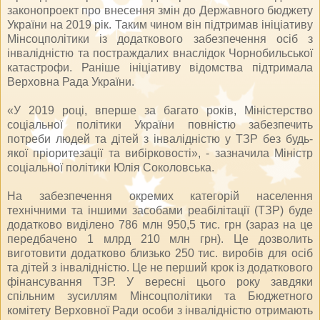
законопроект про внесення змін до Державного бюджету
України на 2019 рік. Таким чином він підтримав ініціативу
Мінсоцполітики із додаткового забезпечення осіб з
інвалідністю та постраждалих внаслідок Чорнобильської
катастрофи. Раніше ініціативу відомства підтримала
Верховна Рада України.
«У 2019 році, вперше за багато років, Міністерство
соціальної політики України повністю забезпечить
потреби людей та дітей з інвалідністю у ТЗР без будь-
якої пріоритезації та вибірковості», - зазначила Міністр
соціальної політики Юлія Соколовська.
На забезпечення окремих категорій населення
технічними та іншими засобами реабілітації (ТЗР) буде
додатково виділено 786 млн 950,5 тис. грн (зараз на це
передбачено 1 млрд 210 млн грн). Це дозволить
виготовити додатково близько 250 тис. виробів для осіб
та дітей з інвалідністю. Це не перший крок із додаткового
фінансування ТЗР. У вересні цього року завдяки
спільним зусиллям Мінсоцполітики та Бюджетного
комітету Верховної Ради особи з інвалідністю отримають