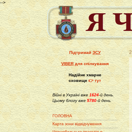
-->
2
Підтримай
ЗСУ
VIBER
для спілкування
Надійне хмарне
сховище
👉 тут
Війні в Україні вже
1624
-й день.
Цьому блогу вже
5780
-й день.
ГОЛОВНА
Карта зони відвідчуження
Чорнобильська трагедія в