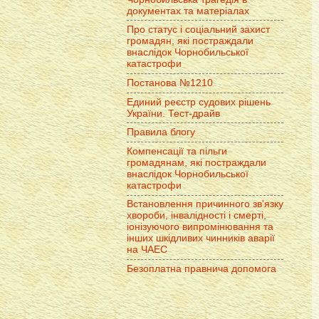
документах та матеріалах
Про статус і соціальний захист
громадян, які постраждали
внаслідок Чорнобильської
катастрофи
Постанова №1210
Единий реєстр судових рішень
України. Тест-драйв
Правила блогу
Компенсації та пільги
громадянам, які постраждали
внаслідок Чорнобильської
катастрофи
Встановлення причинного зв'язку
хвороби, інвалідності і смерті,
іонізуючого випромінювання та
інших шкідливих чинників аварії
на ЧАЕС
Безоплатна правнича допомога