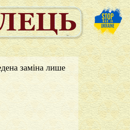
едена заміна лише