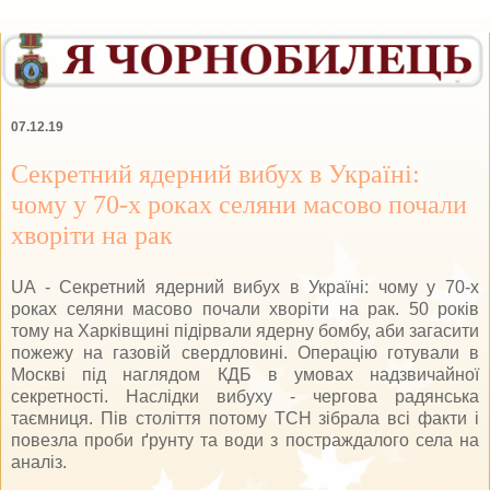
07.12.19
Секретний ядерний вибух в Україні:
чому у 70-х роках селяни масово почали
хворіти на рак
UA - Секретний ядерний вибух в Україні: чому у 70-х
роках селяни масово почали хворіти на рак. 50 років
тому на Харківщині підірвали ядерну бомбу, аби загасити
пожежу на газовій свердловині. Операцію готували в
Москві під наглядом КДБ в умовах надзвичайної
секретності. Наслідки вибуху - чергова радянська
таємниця. Пів століття потому ТСН зібрала всі факти і
повезла проби ґрунту та води з постраждалого села на
аналіз.