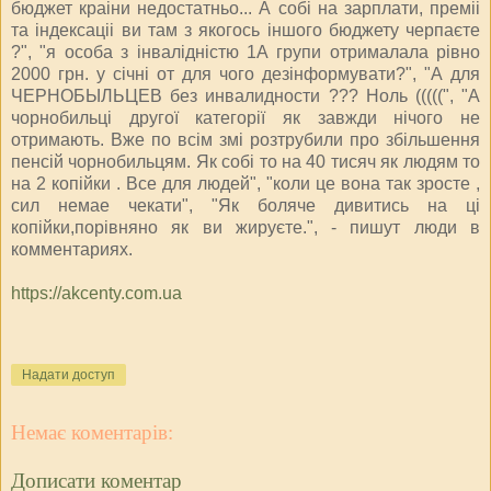
бюджет краіни недостатньо... А собі на зарплати, преміі
та індексаціі ви там з якогось іншого бюджету черпаєте
?", "я особа з інвалідністю 1А групи отрималала рівно
2000 грн. у січні от для чого дезінформувати?", "А для
ЧЕРНОБЫЛЬЦЕВ без инвалидности ??? Ноль (((((", "А
чорнобильці другої категорії як завжди нічого не
отримають. Вже по всім змі розтрубили про збільшення
пенсій чорнобильцям. Як собі то на 40 тисяч як людям то
на 2 копійки . Все для людей", "коли це вона так зросте ,
сил немае чекати", "Як боляче дивитись на ці
копійки,порівняно як ви жируєте.", - пишут люди в
комментариях.
https://akcenty.com.ua
Надати доступ
Немає коментарів:
Дописати коментар