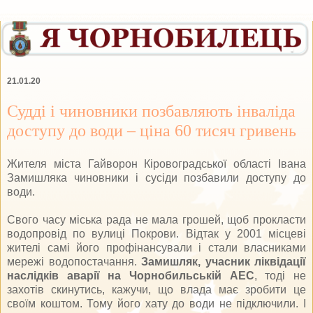
21.01.20
Судді і чиновники позбавляють інваліда
доступу до води – ціна 60 тисяч гривень
Жителя міста Гайворон Кіровоградської області Івана
Замишляка чиновники і сусіди позбавили доступу до
води.
Свого часу міська рада не мала грошей, щоб прокласти
водопровід по вулиці Покрови. Відтак у 2001 місцеві
жителі самі його профінансували і стали власниками
мережі водопостачання.
Замишляк, учасник ліквідації
наслідків аварії на Чорнобильській АЕС
, тоді не
захотів скинутись, кажучи, що влада має зробити це
своїм коштом. Тому його хату до води не підключили. І