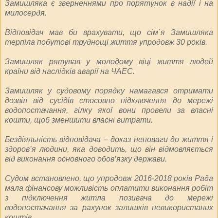
Замишляка є зверненнями про порятунок в надії і на
милосердя.
Відповідач мав би врахувати, що сім`я Замишляка
терпіла побутові труднощі життя упродовж 30 років.
Замишляк рятував у молодому віці життя людей
країни від наслідків аварії на ЧАЕС.
Замишляк у судовому порядку намагався отримати
дозвіл від сусідів стосовно підключення до мережі
водопостачання, гілку якої вони провели за власні
кошти, щоб зменшити власні витрати.
Бездіяльність відповідача – доказ неповаги до життя і
здоров’я людини, яка доводить, що він відмовляється
від виконання основного обов’язку держави.
Судом встановлено, що упродовж 2016-2018 років Рада
мала фінансову можливість оплатити виконання робіт
з підключення житла позивача до мережі
водопостачання за рахунок залишків невикористаних
коштів.