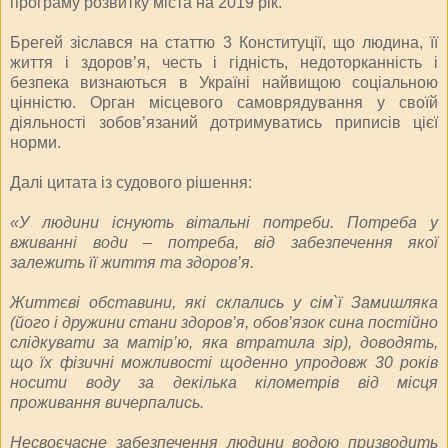
програму розвитку міста на 2019 рік.
Брегей зіслався на статтю 3 Конституції, що людина, її
життя і здоров’я, честь і гідність, недоторканність і
безпека визнаються в Україні найвищою соціальною
цінністю. Орган місцевого самоврядування у своїй
діяльності зобов’язаний дотримуватись приписів цієї
норми.
Далі цитата із судового рішення:
«У людини існують вітальні потреби. Потреба у
вживанні води – потреба, від забезпечення якої
залежить її життя та здоров’я.
Життєві обставини, які склались у сім`ї Замишляка
(його і дружини стани здоров’я, обов’язок сина постійно
слідкувати за матір’ю, яка втратила зір), доводять,
що їх фізичні можливості щоденно упродовж 30 років
носити воду за декілька кілометрів від місця
проживання вичерпались.
Несвоєчасне забезпечення людини водою призводить