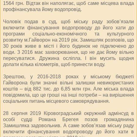
1564 грн. Відтак він наполягає, щоб саме місцева влада
профінансувала йому водопровід.
Чоловік подав в суд, щоб міську раду зобов’язали
включити фінансування водопроводу до його хати до
програми соціально-економічного та культурного
розвитку м.Гайворон на 2019 рік. Замишляк розповів, що
30 років живе в місті і його будинок не підключено до
води. З 2016 має захворювання, що не дає йому вільно
пересуватися. Дружина осліпла. І він мусить щодня
долати кілька кілометрів, щоб принести воду.
Зрештою, у 2016-2018 роках у міському бюджеті
Гайворона були значні вільні залишки невикористаних
коштів – від 882 тис. до 6,85 млн грн. Але міська влада
повідомила, що це гроші на інші потреби – на вирішення
соціальних питань місцевого самоврядування.
28 серпня 2019 Кіровоградський окружний адмінсуд в
особі судді Романа Брегея позов громадянина
Замишляка задовольнив. А саме зобов’язав міську раду
включити фінансування водопроводу до його хати в