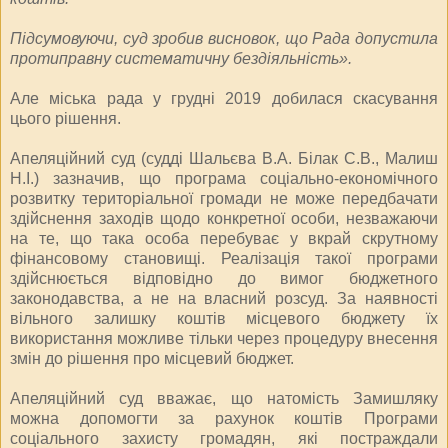
Підсумовуючи, суд зробив висновок, що Рада допустила
протиправну систематичну бездіяльність».
Але міська рада у грудні 2019 добилася скасування
цього рішення.
Апеляційний суд (cудді Шальєва В.А. Білак С.В., Малиш
Н.І.) зазначив, що програма соціально-економічного
розвитку територіальної громади не може передбачати
здійснення заходів щодо конкретної особи, незважаючи
на те, що така особа перебуває у вкрай скрутному
фінансовому становищі. Реалізація такої програми
здійснюється відповідно до вимог бюджетного
законодавства, а не на власний розсуд. За наявності
вільного залишку коштів місцевого бюджету їх
використання можливе тільки через процедуру внесення
змін до рішення про місцевий бюджет.
Апеляційний суд вважає, що натомість Замишляку
можна допомогти за рахунок коштів Програми
соціального захисту громадян, які постраждали