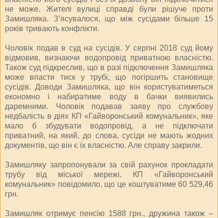
не може. Жителі вулиці справді були рішуче проти
Замишляка. З’ясувалося, що між сусідами більше 15
років тривають конфлікти.
Чоловік подав в суд на сусідів. У серпні 2018 суд йому
відмовив, визнаючи водопровід приватною власністю.
Також суд підкреслив, що в разі підключення Замишляка
може впасти тиск у трубі, що погіршить становище
сусідів. Доводи Замишляка, що він користуватиметься
економно і набиратиме воду в бачки виявились
даремними. Чоловік подавав заяву про службову
недбалість в діях КП «Гайворонський комунальник», яке
мало б збудувати водопровід, а не підключати
приватний, на який, до слова, сусіди не мають жодних
документів, що він є їх власністю. Але справу закрили.
Замишляку запропонували за свій рахунок прокладати
трубу від міської мережі. КП «Гайворонський
комунальник» повідомило, що це коштуватиме 60 529,46
грн.
Замишляк отримує пенсію 1588 грн., дружина також –