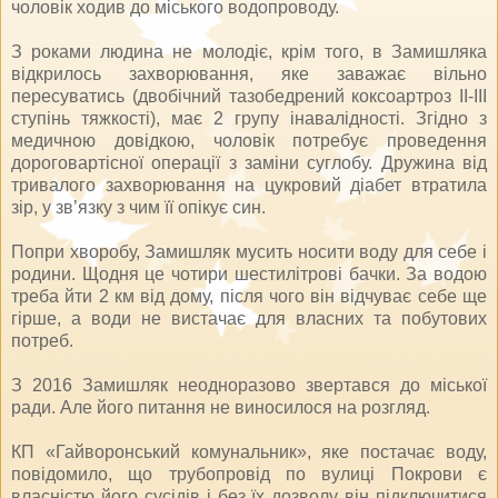
чоловік ходив до міського водопроводу.
З роками людина не молодіє, крім того, в Замишляка
відкрилось захворювання, яке заважає вільно
пересуватись (двобічний тазобедрений коксоартроз ІІ-ІІІ
ступінь тяжкості), має 2 групу інавалідності. Згідно з
медичною довідкою, чоловік потребує проведення
дороговартісної операції з заміни суглобу. Дружина від
тривалого захворювання на цукровий діабет втратила
зір, у зв’язку з чим її опікує син.
Попри хворобу, Замишляк мусить носити воду для себе і
родини. Щодня це чотири шестилітрові бачки. За водою
треба йти 2 км від дому, після чого він відчуває себе ще
гірше, а води не вистачає для власних та побутових
потреб.
З 2016 Замишляк неодноразово звертався до міської
ради. Але його питання не виносилося на розгляд.
КП «Гайворонський комунальник», яке постачає воду,
повідомило, що трубопровід по вулиці Покрови є
власністю його сусідів і без їх дозволу він підключитися