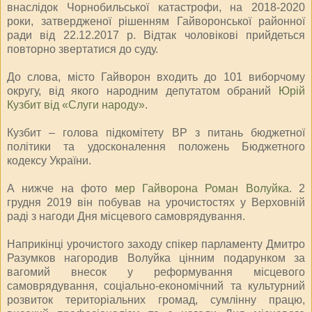
внаслідок Чорнобильської катастрофи, на 2018-2020
роки, затвердженої рішенням Гайворонської районної
ради від 22.12.2017 р. Відтак чоловікові прийдеться
повторно звертатися до суду.
До слова, місто Гайворон входить до 101 виборчому
округу, від якого народним депутатом обраний
Юрій
Кузбит від «Слуги народу»
.
Кузбит – голова підкомітету ВР з питань бюджетної
політики та удосконалення положень Бюджетного
кодексу України.
А нижче на фото
мер Гайворона Роман Волуйка
. 2
грудня 2019 він побував на урочистостях у Верховній
раді з нагоди Дня місцевого самоврядування.
Наприкінці урочистого заходу спікер парламенту Дмитро
Разумков нагородив Волуйка цінним подарунком за
вагомий внесок у реформування місцевого
самоврядування, соціально-економічний та культурний
розвиток територіальних громад, сумлінну працю,