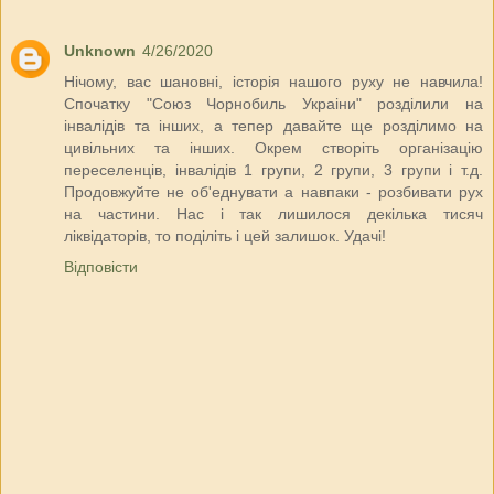
Unknown
4/26/2020
Нiчому, вас шановнi, iсторiя нашого руху не навчила!
Спочатку "Союз Чорнобиль Украiни" роздiлили на
iнвалiдiв та iнших, а тепер давайте ще роздiлимо на
цивiльних та iнших. Окрем створiть органiзацiю
переселенцiв, iнвалiдiв 1 групи, 2 групи, 3 групи i т.д.
Продовжуйте не об'еднувати а навпаки - розбивати рух
на частини. Нас i так лишилося декiлька тисяч
лiквiдаторiв, то подiлiть i цей залишок. Удачi!
Відповісти