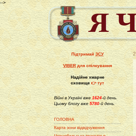
-->
2
Підтримай
ЗСУ
VIBER
для спілкування
Надійне хмарне
сховище
👉 тут
Війні в Україні вже
1624
-й день.
Цьому блогу вже
5780
-й день.
ГОЛОВНА
Карта зони відвідчуження
Чорнобильська трагедія в