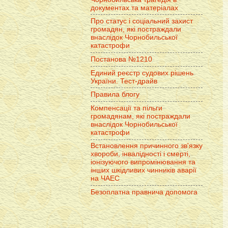
документах та матеріалах
Про статус і соціальний захист
громадян, які постраждали
внаслідок Чорнобильської
катастрофи
Постанова №1210
Единий реєстр судових рішень
України. Тест-драйв
Правила блогу
Компенсації та пільги
громадянам, які постраждали
внаслідок Чорнобильської
катастрофи
Встановлення причинного зв'язку
хвороби, інвалідності і смерті,
іонізуючого випромінювання та
інших шкідливих чинників аварії
на ЧАЕС
Безоплатна правнича допомога