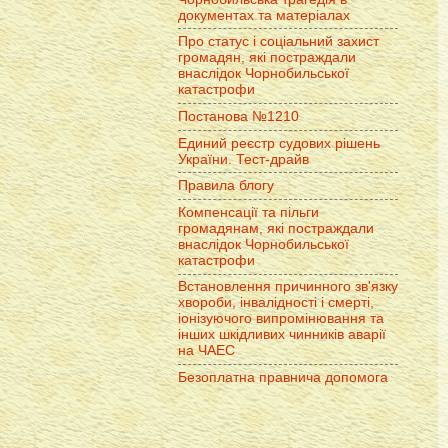
документах та матеріалах
Про статус і соціальний захист
громадян, які постраждали
внаслідок Чорнобильської
катастрофи
Постанова №1210
Единий реєстр судових рішень
України. Тест-драйв
Правила блогу
Компенсації та пільги
громадянам, які постраждали
внаслідок Чорнобильської
катастрофи
Встановлення причинного зв'язку
хвороби, інвалідності і смерті,
іонізуючого випромінювання та
інших шкідливих чинників аварії
на ЧАЕС
Безоплатна правнича допомога