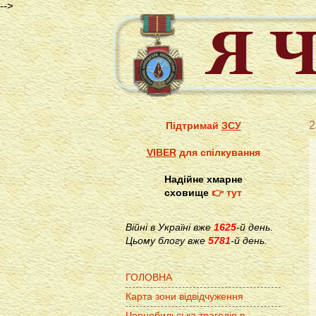
-->
2
Підтримай
ЗСУ
VIBER
для спілкування
Надійне хмарне
сховище
👉 тут
Війні в Україні вже
1625
-й день.
Цьому блогу вже
5781
-й день.
ГОЛОВНА
Карта зони відвідчуження
Чорнобильська трагедія в