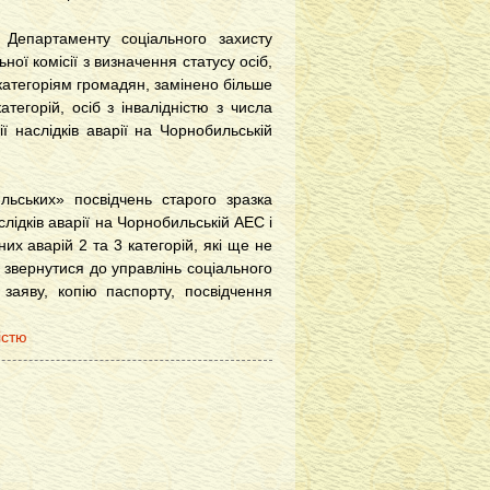
і Департаменту соціального захисту
ої комісії з визначення статусу осіб,
категоріям громадян, замінено більше
атегорій, осіб з інвалідністю з числа
ї наслідків аварії на Чорнобильській
ильських» посвідчень старого зразка
аслідків аварії на Чорнобильській АЕС і
их аварій 2 та 3 категорій, які ще не
о звернутися до управлінь соціального
 заяву, копію паспорту, посвідчення
істю