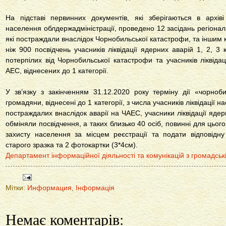
На підставі первинних документів, які зберігаються в архів
населення облдержадміністрації, проведено 12 засідань регіональн
які постраждали внаслідок Чорнобильської катастрофи, та іншим 
ніж 900 посвідчень учасників ліквідації ядерних аварій 1, 2, 3 к
потерпілих від Чорнобильської катастрофи та учасників ліквідаці
АЕС, віднесених до 1 категорії.
У зв’язку з закінченням 31.12.2020 року терміну дії «чорноб
громадяни, віднесені до 1 категорії, з числа учасників ліквідації н
постраждалих внаслідок аварії на ЧАЕС, учасники ліквідації ядерн
обміняли посвідчення, а таких близько 40 осіб, повинні для цьог
захисту населення за місцем реєстрації та подати відповідну
старого зразка та 2 фотокартки (3*4см).
Департамент інформаційної діяльності та комунікацій з громадськ
Мітки:
Информация
,
Інформація
Немає коментарів: