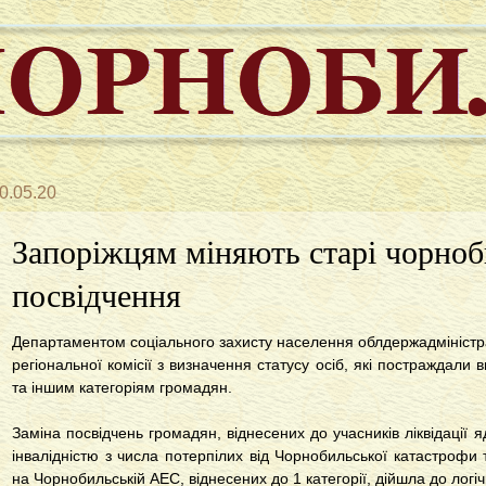
0.05.20
Запоріжцям міняють старі чорноб
посвідчення
Департаментом соціального захисту населення облдержадміністра
регіональної комісії з визначення статусу осіб, які постраждали
та іншим категоріям громадян.
Заміна посвідчень громадян, віднесених до учасників ліквідації яд
інвалідністю з числа потерпілих від Чорнобильської катастрофи та
на Чорнобильській АЕС, віднесених до 1 категорії, дійшла до логі