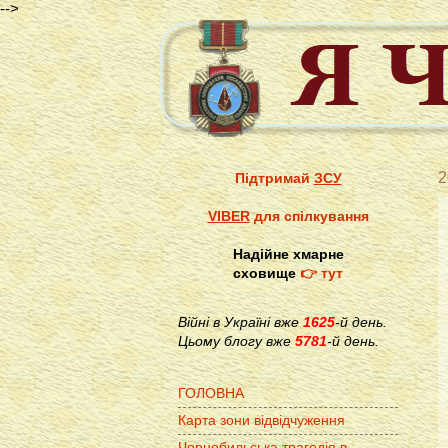
-->
2
Підтримай
ЗСУ
VIBER
для спілкування
Надійне хмарне
сховище
👉 тут
Війні в Україні вже
1625
-й день.
Цьому блогу вже
5781
-й день.
ГОЛОВНА
Карта зони відвідчуження
Чорнобильська трагедія в