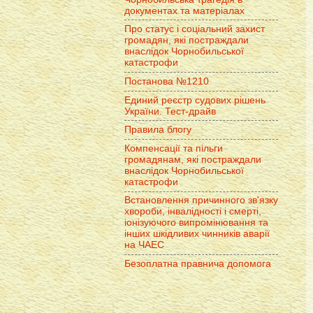
документах та матеріалах
Про статус і соціальний захист
громадян, які постраждали
внаслідок Чорнобильської
катастрофи
Постанова №1210
Единий реєстр судових рішень
України. Тест-драйв
Правила блогу
Компенсації та пільги
громадянам, які постраждали
внаслідок Чорнобильської
катастрофи
Встановлення причинного зв'язку
хвороби, інвалідності і смерті,
іонізуючого випромінювання та
інших шкідливих чинників аварії
на ЧАЕС
Безоплатна правнича допомога