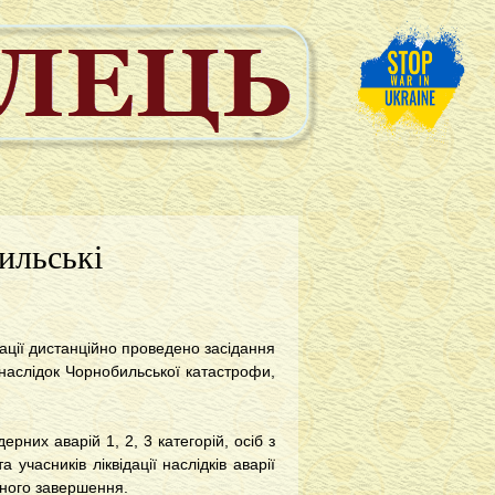
ильські
ції дистанційно проведено засідання
 внаслідок Чорнобильської катастрофи,
ерних аварій 1, 2, 3 категорій, осіб з
 учасників ліквідації наслідків аварії
чного завершення.