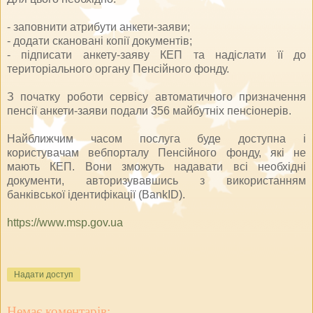
- заповнити атрибути анкети-заяви;
- додати скановані копії документів;
- підписати анкету-заяву КЕП та надіслати її до
територіального органу Пенсійного фонду.
З початку роботи сервісу автоматичного призначення
пенсії анкети-заяви подали 356 майбутніх пенсіонерів.
Найближчим часом послуга буде доступна і
користувачам вебпорталу Пенсійного фонду, які не
мають КЕП. Вони зможуть надавати всі необхідні
документи, авторизувавшись з використанням
банківської ідентифікації (BankID).
https://www.msp.gov.ua
Надати доступ
Немає коментарів: