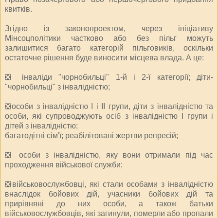
квитків.
Згідно із законопроектом, через ініціативу
Мінсоцполітики частково або без пільг можуть
залишитися багато категорій пільговиків, оскільки
остаточне рішення буде виносити місцева влада. А це:
❎ інваліди "чорнобильці" 1-й і 2-ї категорії; діти-
"чорнобильці" з інвалідністю;
❎особи з інвалідністю I і II групи, діти з інвалідністю та
особи, які супроводжують осіб з інвалідністю I групи і
дітей з інвалідністю;
багатодітні сім'ї; реабілітовані жертви репресій;
❎ особи з інвалідністю, яку вони отримали під час
проходження військової служби;
❎військовослужбовці, які стали особами з інвалідністю
внаслідок бойових дій, учасники бойових дій та
прирівняні до них особи, а також батьки
військовослужбовців, які загинули, померли або пропали