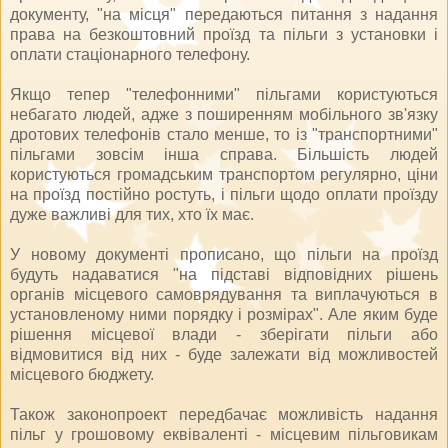
документу, "на місця" передаються питання з надання
права на безкоштовний проїзд та пільги з установки і
оплати стаціонарного телефону.
Якщо тепер "телефонними" пільгами користуються
небагато людей, адже з поширенням мобільного зв'язку
дротових телефонів стало менше, то із "транспортними"
пільгами зовсім інша справа. Більшість людей
користуються громадським транспортом регулярно, ціни
на проїзд постійно ростуть, і пільги щодо оплати проїзду
дуже важливі для тих, хто їх має.
У новому документі прописано, що пільги на проїзд
будуть надаватися "на підставі відповідних рішень
органів місцевого самоврядування та виплачуються в
установленому ними порядку і розмірах". Але яким буде
рішення місцевої влади - зберігати пільги або
відмовитися від них - буде залежати від можливостей
місцевого бюджету.
Також законопроект передбачає можливість надання
пільг у грошовому еквіваленті - місцевим пільговикам