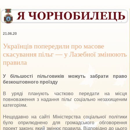
21.06.20
Українців попередили про масове
скасування пільг — у Лазебної змінюють
правила
У більшості пільговиків можуть забрати право
безкоштовного проїзду
В уряді планують частково передати на місця
повноваження з надання пільг соціально незахищеним
категоріям.
Нещодавно на сайті Міністерства соціальної політики
було оприлюднено для громадського обговорення
проект закону, який змінює правила. Відповідно до цього