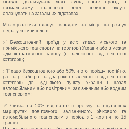
можуть доплачувати деякі суми, проте проїзд в
громадському транспорті вони повинні будуть
оплачувати на загальних підставах.
Мінсоцполітики планує передати на місця на розсуд
відразу чотири пільги:
✅Безкоштовний проїзд у всіх видах міського та
приміського транспорту на території України або в межах
адміністративного району (в залежності від пільгової
категорії);
✅Право безкоштовного або 50% -ного проїзду постійно,
раз на рік або раз на два роки (в залежності від пільгової
категорії) до будь-якого пункту України і назад
автомобільним або повітряним, залізничним або водним
транспортом;
✅Знижка на 50% від вартості проїзду на внутрішніх
маршрутах повітряного, залізничного, річкового та
автомобільного транспорту в період з 1 жовтня по 15
травня.
Право позачергового або першочергового придбання