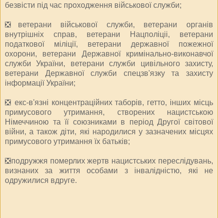
безвісти під час проходження військової служби;
❎ветерани військової служби, ветерани органів
внутрішніх справ, ветерани Нацполіціі, ветерани
податкової міліції, ветерани державної пожежної
охорони, ветерани Державної кримінально-виконавчої
служби України, ветерани служби цивільного захисту,
ветерани Державної служби спецзв'язку та захисту
інформації України;
❎ екс-в'язні концентраційних таборів, гетто, інших місць
примусового утримання, створених нацистською
Німеччиною та її союзниками в період Другої світової
війни, а також діти, які народилися у зазначених місцях
примусового утримання їх батьків;
❎подружжя померлих жертв нацистських переслідувань,
визнаних за життя особами з інвалідністю, які не
одружилися вдруге.