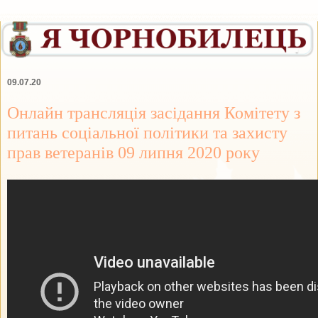
09.07.20
Онлайн трансляція засідання Комітету з
питань соціальної політики та захисту
прав ветеранів 09 липня 2020 року