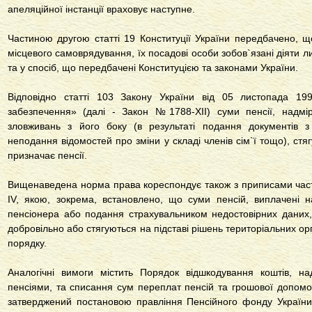
апеляційної інстанції враховує наступне.
Частиною другою
статті 19 Конституції України
передбачено, що
місцевого самоврядування, їх посадові особи зобов`язані діяти л
та у спосіб, що передбачені
Конституцією
та законами України.
Відповідно
статті 103 Закону України від 05 листопада 1
забезпечення»
(далі - Закон №1788-XII) суми пенсії, надмір
зловживань з його боку (в результаті подання документів 
неподання відомостей про зміни у складі членів сім`ї тощо), стя
призначає пенсії.
Вищенаведена норма права кореспондує також з приписами ча
IV
, якою, зокрема, встановлено, що суми пенсій, виплачені н
пенсіонера або подання страхувальником недостовірних даних,
добровільно або стягуються на підставі рішень територіальних ор
порядку.
Аналогічні вимоги містить Порядок відшкодування коштів, н
пенсіями, та списання сум переплат пенсій та грошової допомо
затверджений
постановою правління Пенсійного фонду Україн