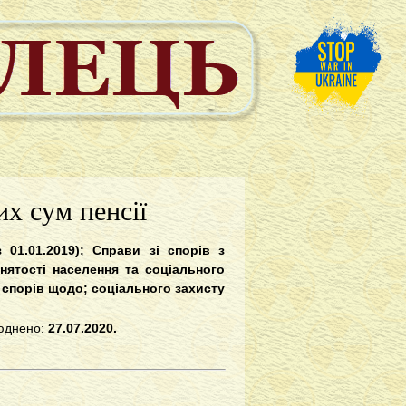
х сум пенсії
з 01.01.2019); Справи зі спорів з
йнятості населення та соціального
і спорів щодо; соціального захисту
днено:
27.07.2020.