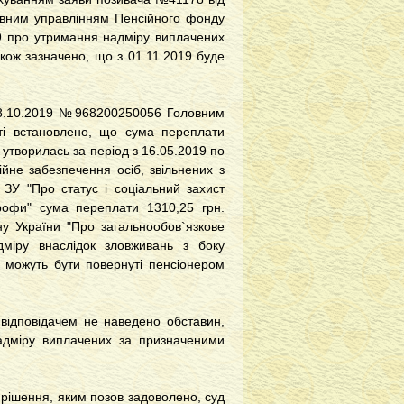
овним управлінням Пенсійного фонду
19 про утримання надміру виплачених
Також зазначено, що з 01.11.2019 буде
 28.10.2019 №968200250056 Головним
ті встановлено, що сума переплати
й утворилась за період з 16.05.2019 по
ійне забезпечення осіб, звільнених з
4 ЗУ "Про статус і соціальний захист
трофи" сума переплати 1310,25 грн.
ну України "Про загальнообов`язкове
міру внаслідок зловживань з боку
 можуть бути повернуті пенсіонером
 відповідачем не наведено обставин,
адміру виплачених за призначеними
 рішення, яким позов задоволено, суд