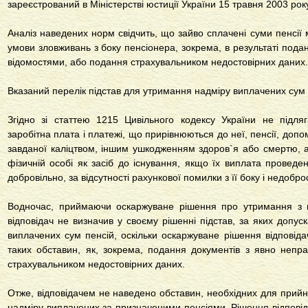
зареєстрований в Міністерстві юстиції України 15 травня 2003 ро
Аналіз наведених норм свідчить, що зайво сплачені суми пенсії 
умови зловживань з боку пенсіонера, зокрема, в результаті под
відомостями, або подання страхувальником недостовірних даних.
Вказаний перелік підстав для утримання надміру виплачених сум 
Згідно зі
статтею 1215 Цивільного кодексу України
не підляг
заробітна плата і платежі, що прирівнюються до неї, пенсії, допо
завданої каліцтвом, іншим ушкодженням здоров`я або смертю, ал
фізичній особі як засіб до існування, якщо їх виплата прове
добровільно, за відсутності рахункової помилки з її боку і недобро
Водночас, приймаючи оскаржуване рішення про утримання з п
відповідач не визначив у своєму рішенні підстав, за яких допус
виплачених сум пенсій, оскільки оскаржуване рішення відповіда
таких обставин, як, зокрема, подання документів з явно неп
страхувальником недостовірних даних.
Отже, відповідачем не наведено обставин, необхідних для прийн
надміру виплачених за призначеними пенсіями. Рішення відповід