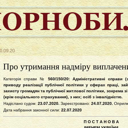
0.09.20
Про утримання надміру виплачени
Категорія справи №
560/150/20
: Адміністративні справи (
приводу реалізації публічної політики у сферах праці, за
захисту громадян та публічної житлової політики, зокрема з
(крім соціального страхування), з них; осіб з інвалідністю.
Надіслано судом:
23.07.2020.
Зареєстровано:
24.07.2020.
Оприлю
Дата набрання законної сили:
22.07.2020
П О С Т А Н О В А
ІМЕНЕМ УКРАЇНИ