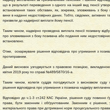
що в результаті переведення з одного на інший вид пенсії утво
встановлення таких обставин, як, зокрема, зловживань з боку 
вини в наданні недостовірних даних. Тобто, свідомих, активних та
призвели до надмірної виплати йому пенсії.
Таким чином, надмірно проведена виплата пенсії позивачу відбу
про зловживання з боку позивача або подання ним недостовірних
встановлено.
Отже, оскаржуване рішення відповідача про утримання з позив
протиправним.
Даний висновок узгоджується з правовою позицією, викладеною
квітня 2019 року по справі №489/5870/16-а.
Таким чином, колегія суддів погоджується з висновком суду п
рішення відповідача про утримання з позивача надміру виплачени
Відповідно до ч.1-3
ст.242 КАС України
, рішення суду повинно ґ
права, бути законним і обґрунтованим. Законним є рішення,
матеріального права при дотриманні норм процесуального права