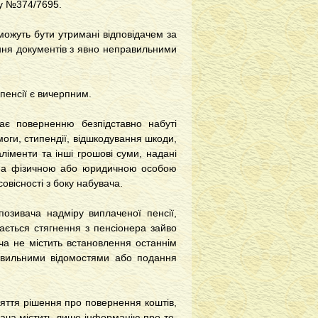
ку №374/7695.
можуть бути утримані відповідачем за
ання документів з явно неправильними
пенсії є вичерпним.
ає поверненню безпідставно набуті
моги, стипендії, відшкодування шкоди,
іменти та інші грошові суми, надані
дена фізичною або юридичною особою
совісності з боку набувача.
озивача надміру виплаченої пенсії,
кається стягнення з пенсіонера зайво
ча не містить встановлення останнім
равильними відомостями або подання
яття рішення про повернення коштів,
ача містить лише інформацію про те,