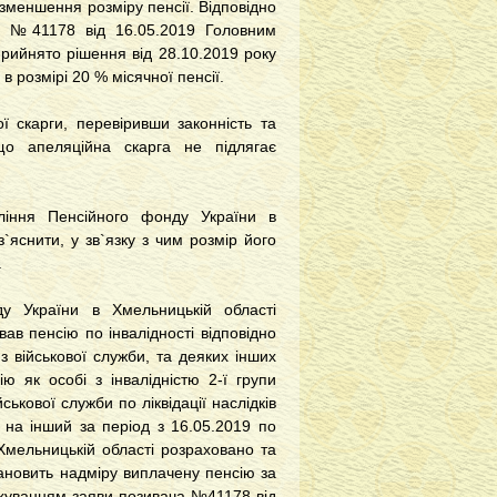
меншення розміру пенсії. Відповідно
а №41178 від 16.05.2019 Головним
рийнято рішення від 28.10.2019 року
в розмірі 20 % місячної пенсії.
 скарги, перевіривши законність та
 що апеляційна скарга не підлягає
ління Пенсійного фонду України в
з`яснити, у зв`язку з чим розмір його
.
у України в Хмельницькій області
ав пенсію по інвалідності відповідно
з військової служби, та деяких інших
ю як особі з інвалідністю 2-ї групи
ькової служби по ліквідації наслідків
 на інший за період з 16.05.2019 по
Хмельницькій області розраховано та
тановить надміру виплачену пенсію за
хуванням заяви позивача №41178 від