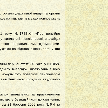
 органи державної влади та органи
ише на підставі, в межах повноважень
991 року №1788-ХІІ «Про пенсійне
у виплачені пенсіонерові внаслідок
з явно неправильними відомостями,
гуються на підставі рішень органу, що
стини першої
статті 50 Закону №1058-
адміру внаслідок зловживань з боку
 можуть бути повернуті пенсіонером
ганів Пенсійного фонду чи в судовому
адміру виплачених за призначеними
ги, що є безнадійними до стягнення,
и від 21 березня 2003 року №6-4
та