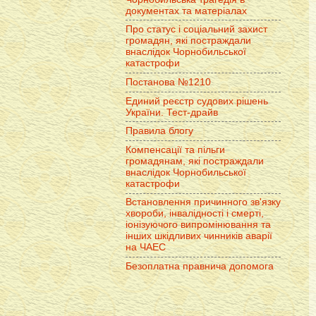
документах та матеріалах
Про статус і соціальний захист
громадян, які постраждали
внаслідок Чорнобильської
катастрофи
Постанова №1210
Единий реєстр судових рішень
України. Тест-драйв
Правила блогу
Компенсації та пільги
громадянам, які постраждали
внаслідок Чорнобильської
катастрофи
Встановлення причинного зв'язку
хвороби, інвалідності і смерті,
іонізуючого випромінювання та
інших шкідливих чинників аварії
на ЧАЕС
Безоплатна правнича допомога