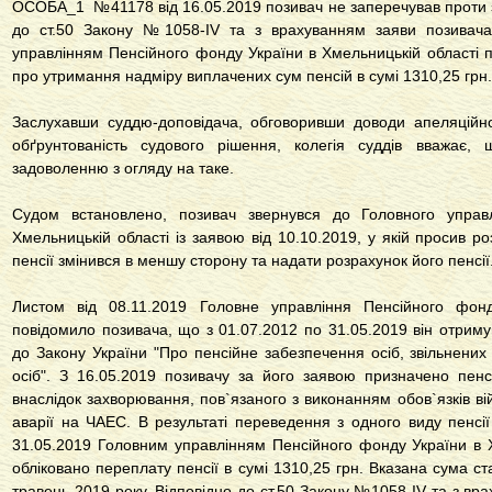
ОСОБА_1 №41178 від 16.05.2019 позивач не заперечував проти з
до
ст.50 Закону №1058-ІV
та з врахуванням заяви позивач
управлінням Пенсійного фонду України в Хмельницькій області п
про утримання надміру виплачених сум пенсій в сумі 1310,25 грн. 
Заслухавши суддю-доповідача, обговоривши доводи апеляційної
обґрунтованість судового рішення, колегія суддів вважає,
задоволенню з огляду на таке.
Судом встановлено, позивач звернувся до Головного управ
Хмельницькій області із заявою від 10.10.2019, у якій просив ро
пенсії змінився в меншу сторону та надати розрахунок його пенсії
Листом від 08.11.2019 Головне управління Пенсійного фонд
повідомило позивача, що з 01.07.2012 по 31.05.2019 він отримув
до
Закону України "Про пенсійне забезпечення осіб, звільнених 
осіб"
. З 16.05.2019 позивачу за його заявою призначено пенсі
внаслідок захворювання, пов`язаного з виконанням обов`язків війс
аварії на ЧАЕС. В результаті переведення з одного виду пенсії
31.05.2019 Головним управлінням Пенсійного фонду України в 
обліковано переплату пенсії в сумі 1310,25 грн. Вказана сума с
травень 2019 року. Відповідно до
ст.50 Закону №1058-ІV
та з вра