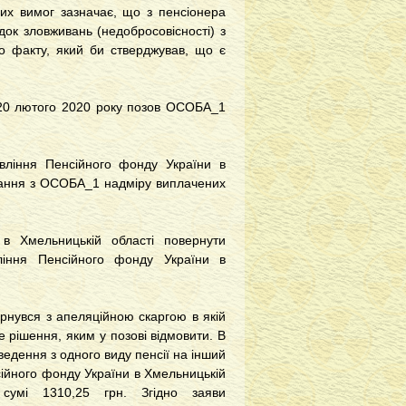
них вимог зазначає, що з пенсіонера
док зловживань (недобросовісності) з
о факту, який би стверджував, що є
 20 лютого 2020 року позов ОСОБА_1
вління Пенсійного фонду України в
мання з ОСОБА_1 надміру виплачених
в Хмельницькій області повернути
ління Пенсійного фонду України в
рнувся з апеляційною скаргою в якій
е рішення, яким у позові відмовити. В
ведення з одного виду пенсії на інший
сійного фонду України в Хмельницькій
 сумі 1310,25 грн. Згідно заяви