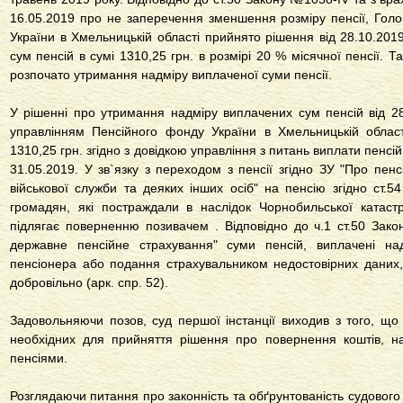
16.05.2019 про не заперечення зменшення розміру пенсії, Гол
України в Хмельницькій області прийнято рішення від 28.10.20
сум пенсій в сумі 1310,25 грн. в розмірі 20 % місячної пенсії. 
розпочато утримання надміру виплаченої суми пенсії.
У рішенні про утримання надміру виплачених сум пенсій від
управлінням Пенсійного фонду України в Хмельницькій облас
1310,25 грн. згідно з довідкою управління з питань виплати пенсі
31.05.2019. У зв`язку з переходом з пенсії згідно ЗУ "Прo пенс
військової служби та деяких інших осіб" на пенсію згідно ст.5
громадян, які постраждали в наслідок Чорнобильської катас
підлягає поверненню позивачем . Відповідно до ч.1
ст.50 Зако
державне пенсійне страхування"
суми пенсій, виплачені над
пенсіонера або подання страхувальником недостовірних даних,
добровільно (арк. спр. 52).
Задовольняючи позов, суд першої інстанції виходив з того, що
необхідних для прийняття рішення про повернення коштів, н
пенсіями.
Розглядаючи питання про законність та обґрунтованість судового