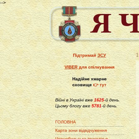
-->
1
Підтримай
ЗСУ
VIBER
для спілкування
Надійне хмарне
сховище
👉 тут
Війні в Україні вже
1625
-й день.
Цьому блогу вже
5781
-й день.
ГОЛОВНА
Карта зони відвідчуження
Чорнобильська трагедія в