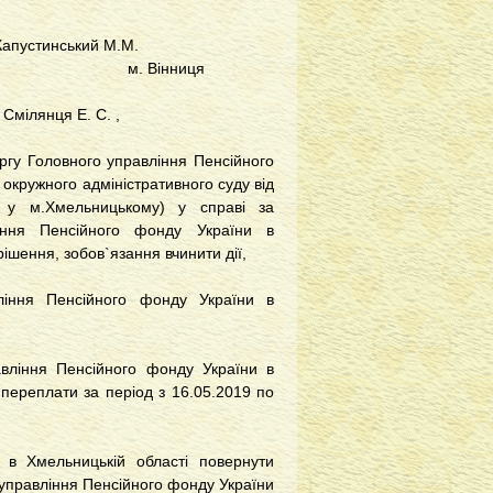
 Капустинський М.М.
. Вінниця
Смілянця Е. С. ,
ргу Головного управління Пенсійного
окружного адміністративного суду від
 у м.Хмельницькому) у справі за
іння Пенсійного фонду України в
ішення, зобов`язання вчинити дії,
іння Пенсійного фонду України в
авління Пенсійного фонду України в
переплати за період з 16.05.2019 по
 в Хмельницькій області повернути
управління Пенсійного фонду України