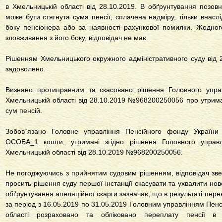
в Хмельницькій області від 28.10.2019. В обґрунтування позов
може бути стягнута сума пенсії, сплачена надміру, тільки внаслі
боку пенсіонера або за наявності рахункової помилки. Жодног
зловживання з його боку, відповідач не має.
Рішенням Хмельницького окружного адміністративного суду від
задоволено.
Визнано протиправним та скасовано рішення Головного упра
Хмельницькій області від 28.10.2019 №968200250056 про утри
сум пенсій.
Зобов`язано Головне управління Пенсійного фонду України 
ОСОБА_1 кошти, утримані згідно рішення Головного управ
Хмельницькій області від 28.10.2019 №968200250056.
Не погоджуючись з прийнятим судовим рішенням, відповідач зве
просить рішення суду першої інстанції скасувати та ухвалити нов
обґрунтування апеляційної скарги зазначає, що в результаті пере
за період з 16.05.2019 по 31.05.2019 Головним управлінням Пен
області розраховано та обліковано переплату пенсії в