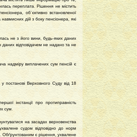
рилась переплата. Рішення не містить
пенсіонера, об`єктивно встановленої
 навмисних дій з боку пенсіонера, які
лась не з його вини, будь-яких даних
 даних відповідачем не надано та не
ача надміру виплачених сум пенсій є
 у постанові Верховного Суду від 18
ершої інстанції про протиправність
х сум.
рунтуватися на засадах верховенства
 ухвалене судом відповідно до норм
. Обґрунтованим є рішення, ухвалене