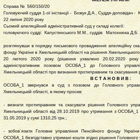
Справа № 560/150/20
Головуючий суддя 1-ої інстанції - Божук Д.А., Суддя-доповідач -
22 липня 2020 року м
Сьомий апеляційний адміністративний суд у складі колегії:
головуючого судді: Капустинського М.М., суддів: Матохнюка Д.Б. 
розглянувши в порядку письмового провадження апеляційну ска
фонду України в Хмельницькій області на рішення Хмельницького 
20 лютого 2020 року (рішення ухвалено 20.02.2020 року
адміністративним позовом ОСОБА_1 до Головного управл
Хмельницькій області про визнання протиправним та скасування р
В С Т А Н О В И В :
ОСОБА_1 звернувся в суд з позовом до Головного управл
Хмельницькій області, в якому просив:
- визнати протиправним та скасувати рішення Головного упр
Хмельницькій області від 28.10.2019 про утримання з ОСОБА_1 
31.05.2019 у сумі 1310,25 грн.;
- зобов`язати Головне управління Пенсійного фонду України
ОСОБА_1 безпідставно утримані кошти згідно рішення Головного 