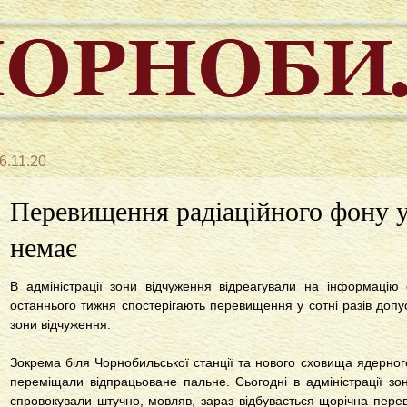
6.11.20
Перевищення радіаційного фону у
немає
В адміністрації зони відчуження відреагували на інформацію е
останнього тижня спостерігають перевищення у сотні разів допуст
зони відчуження.
Зокрема біля Чорнобильської станції та нового сховища ядерног
переміщали відпрацьоване пальне. Сьогодні в адміністрації з
спровокували штучно, мовляв, зараз відбувається щорічна перевір