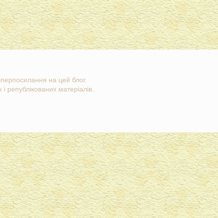
гіперпосилання на цей блог.
 і републікованих матеріалів..