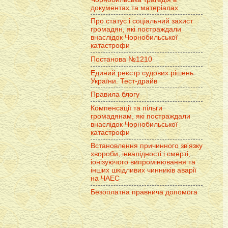
документах та матеріалах
Про статус і соціальний захист
громадян, які постраждали
внаслідок Чорнобильської
катастрофи
Постанова №1210
Единий реєстр судових рішень
України. Тест-драйв
Правила блогу
Компенсації та пільги
громадянам, які постраждали
внаслідок Чорнобильської
катастрофи
Встановлення причинного зв'язку
хвороби, інвалідності і смерті,
іонізуючого випромінювання та
інших шкідливих чинників аварії
на ЧАЕС
Безоплатна правнича допомога