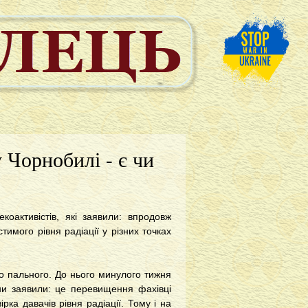
 Чорнобилі - є чи
коактивістів, які заявили: впродовж
имого рівня радіації у різних точках
о пального. До нього минулого тижня
они заявили: це перевищення фахівці
ка давачів рівня радіації. Тому і на