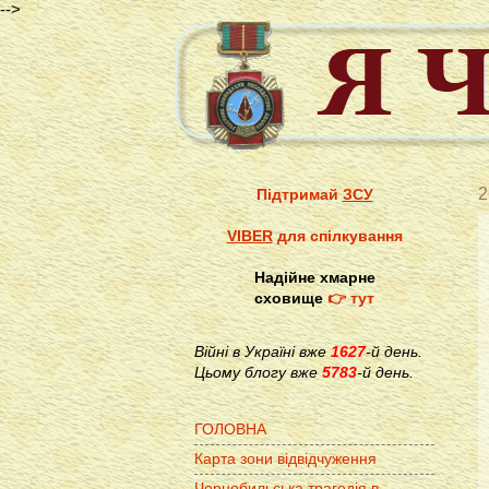
-->
2
Підтримай
ЗСУ
VIBER
для спілкування
Надійне хмарне
сховище
👉 тут
Війні в Україні вже
1627
-й день.
Цьому блогу вже
5783
-й день.
ГОЛОВНА
Карта зони відвідчуження
Чорнобильська трагедія в