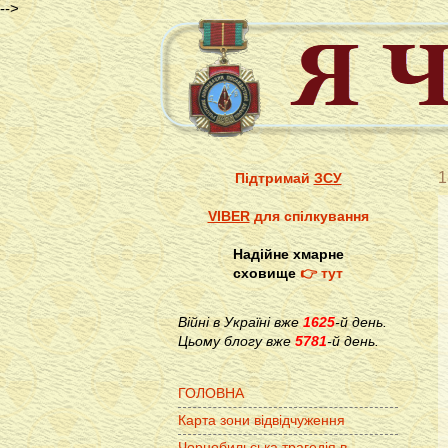
-->
1
Підтримай
ЗСУ
VIBER
для спілкування
Надійне хмарне
сховище
👉 тут
Війні в Україні вже
1625
-й день.
Цьому блогу вже
5781
-й день.
ГОЛОВНА
Карта зони відвідчуження
Чорнобильська трагедія в