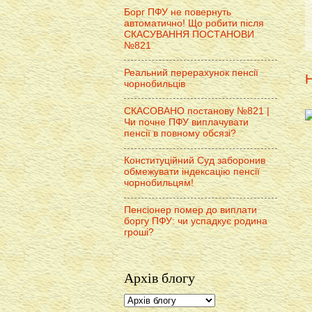
Борг ПФУ не повернуть
автоматично! Що робити після
СКАСУВАННЯ ПОСТАНОВИ
№821
Реальний перерахунок пенсії
Н
чорнобильців
СКАСОВАНО постанову №821 |
Чи почне ПФУ виплачувати
пенсії в повному обсязі?
Конституційний Суд заборонив
обмежувати індексацію пенсії
чорнобильцям!
Пенсіонер помер до виплати
боргу ПФУ: чи успадкує родина
гроші?
Архів блогу