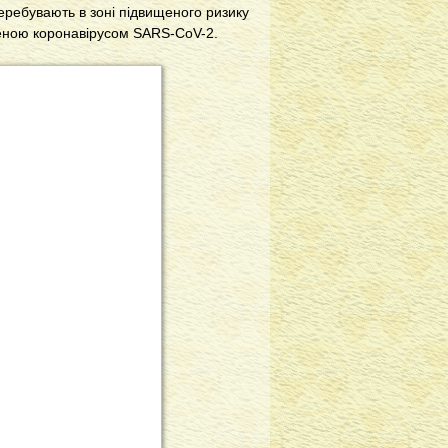
еребувають в зоні підвищеного ризику
еною коронавірусом SARS-CoV-2.