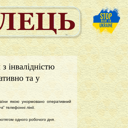
 з інвалідністю
тивно та у
раїни якою унормовано оперативний
і” телефонні лінії.
ротягом одного робочого дня.