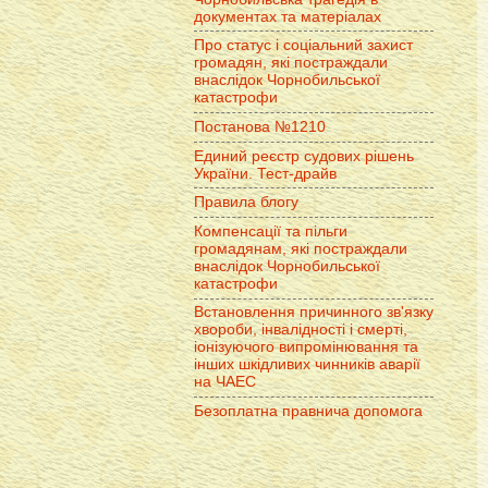
документах та матеріалах
Про статус і соціальний захист
громадян, які постраждали
внаслідок Чорнобильської
катастрофи
Постанова №1210
Единий реєстр судових рішень
України. Тест-драйв
Правила блогу
Компенсації та пільги
громадянам, які постраждали
внаслідок Чорнобильської
катастрофи
Встановлення причинного зв'язку
хвороби, інвалідності і смерті,
іонізуючого випромінювання та
інших шкідливих чинників аварії
на ЧАЕС
Безоплатна правнича допомога