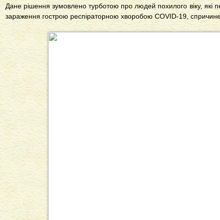
Дане рішення зумовлено турботою про людей похилого віку, які п
зараження гострою респіраторною хворобою COVID-19, спричин