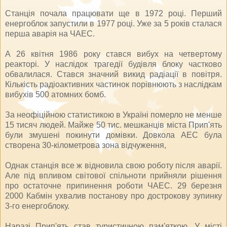
Станція почала працювати ще в 1972 році. Перший
енергоблок запустили в 1977 році. Уже за 5 років сталася
перша аварія на ЧАЕС.
А 26 квітня 1986 року стався вибух на четвертому
реакторі. У наслідок трагедії будівля блоку частково
обвалилася. Стався значний викид радіації в повітря.
Кількість радіоактивних частинок порівнюють з наслідкам
вибухів 500 атомних бомб.
За неофіційною статистикою в Україні померло не менше
15 тисяч людей. Майже 50 тис. мешканців міста Прип'ять
були змушені покинути домівки. Довкола АЕС була
створена 30-кілометрова зона відчуження,
Однак станція все ж відновила свою роботу після аварії.
Але під впливом світової спільноти прийняли рішення
про остаточне припинення роботи ЧАЕС. 29 березня
2000 Кабмін ухвалив постанову про дострокову зупинку
3-го енергоблоку.
Наразі Прип'ять став туристичною пам'яткою. У місті