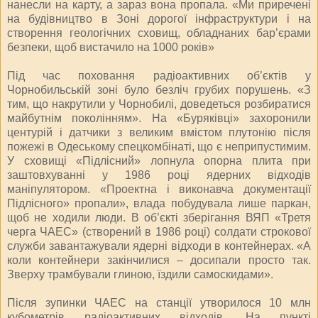
нанесли на карту, а зараз вона пропала. «Ми приречені
на будівництво в Зоні дорогої інфраструктури і на
створення геологічних сховищ, обладнаних бар’єрами
безпеки, щоб вистачило на 1000 років»
Під час поховання радіоактивних об’єктів у
Чорнобильській зоні було безліч грубих порушень. «З
тим, що накрутили у Чорнобилі, доведеться розбиратися
майбутнім поколінням». На «Буряківці» захоронили
центурій і датчики з великим вмістом плутонію після
пожежі в Одеському спецкомбінаті, що є неприпустимим.
У сховищі «Підлісний» лопнула опорна плита при
заштовхуванні у 1986 році ядерних відходів
маніпулятором. «Проектна і виконавча документації
Підлісного» пропали», влада побудувала лише паркан,
щоб не ходили люди. В об’єкті зберігання ВЯП «Третя
черга ЧАЕС» (створений в 1986 році) солдати строкової
служби завантажували ядерні відходи в контейнерах. «А
коли контейнери закінчилися – досипали просто так.
Зверху трамбували глиною, їздили самоскидами».
Після зупинки ЧАЕС на станції утворилося 10 млн
кубометрів радіоактивних відходів. На пункті