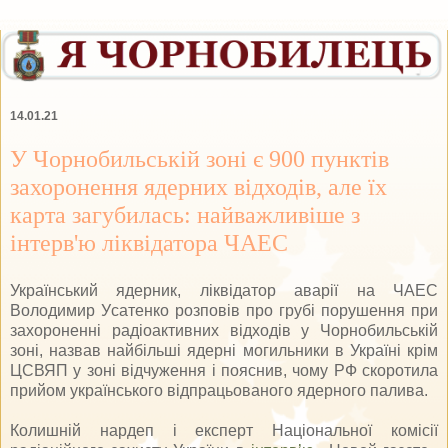
14.01.21
У Чорнобильській зоні є 900 пунктів
захоронення ядерних відходів, але їх
карта загубилась: найважливіше з
інтерв'ю ліквідатора ЧАЕС
Український ядерник, ліквідатор аварії на ЧАЕС
Володимир Уcатенко розповів про грубі порушення при
захороненні радіоактивних відходів у Чорнобильській
зоні, назвав найбільші ядерні могильники в Україні крім
ЦСВЯП у зоні відчуження і пояснив, чому РФ скоротила
прийом українського відпрацьованого ядерного палива.
Колишній нардеп і експерт Національної комісії