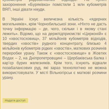
захоронення «Буряківка» помістили 1 млн кубометрів
ВЯП, інші дівати нікуди.
В Україні існує величезна кількість «ядерних
могильників», крім Чорнобильської зони. «Ніхто не дасть
точну інформацію – де, чого, скільки і в якому стані
лежить». Відомо, що на держпідприємстві «Цирконій» є
10 «хвостосховищ», 37 мільйонів кубометрів відходів,
твердих «хвостів» рудного концентрату, близько 4
мільйонів кубометрів рідких «хвостів», маткових розчинів
переробки урану. Також є «хвостосховище» в Жовтих
Водах – 2, на Дніпропетровщині – Щербаківська балка і
кар’єр бурих железняків. Крім того, існують відвали
позабалансових руд, які зараз технологічно не можна
використовувати. У місті Вільногірськ є маткові розчини
урану.
Надати доступ