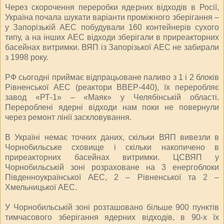
Через скорочення переробки ядерних відходів в Росії,
Україна почала шукати варіанти проміжного зберігання –
у Запорізькій АЕС побудували 160 контейнерів сухого
типу, а на інших АЕС відходи зберігали в приреакторних
басейнах витримки. ВЯП із Запорізької АЕС не забирали
з 1998 року.
РФ сьогодні приймає відпрацьоване паливо з 1 і 2 блоків
Рівненської АЕС (реактори ВВЕР-440), їх переробляє
завод «РТ-1» – «Маяк» у Челябінській області.
Перероблені ядерні відходи нам поки не повернули
через ремонт лінії заскловування.
В Україні немає точних даних, скільки ВЯП вивезли в
Чорнобильське сховище і скільки накопичено в
приреакторних басейнах витримки. ЦСВЯП у
Чорнобильській зоні розраховане на 3 енергоблоки
Південноукраїнської АЕС, 2 – Рівненської та 2 –
Хмельницької АЕС.
У Чорнобильській зоні розташовано більше 900 пунктів
тимчасового зберігання ядерних відходів, в 90-х їх