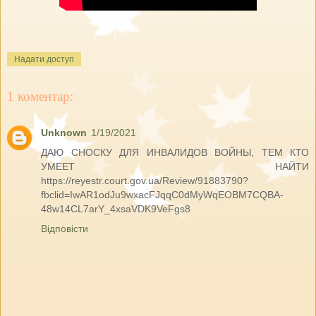
Надати доступ
1 коментар:
Unknown
1/19/2021
ДАЮ СНОСКУ ДЛЯ ИНВАЛИДОВ ВОЙНЫ, ТЕМ КТО
УМЕЕТ НАЙТИ
https://reyestr.court.gov.ua/Review/91883790?
fbclid=IwAR1odJu9wxacFJqqC0dMyWqEOBM7CQBA-
48w14CL7arY_4xsaVDK9VeFgs8
Відповісти