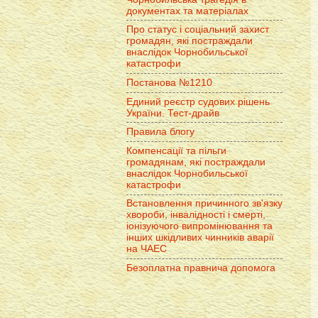
документах та матеріалах
Про статус і соціальний захист
громадян, які постраждали
внаслідок Чорнобильської
катастрофи
Постанова №1210
Единий реєстр судових рішень
України. Тест-драйв
Правила блогу
Компенсації та пільги
громадянам, які постраждали
внаслідок Чорнобильської
катастрофи
Встановлення причинного зв'язку
хвороби, інвалідності і смерті,
іонізуючого випромінювання та
інших шкідливих чинників аварії
на ЧАЕС
Безоплатна правнича допомога