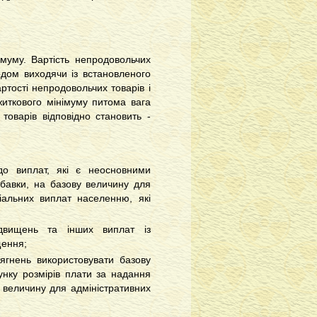
муму. Вартість непродовольчих
одом виходячи із встановленого
ртості непродовольчих товарів і
ожиткового мінімуму питома вага
товарів відповідно становить -
до виплат, які є неосновними
бавки, на базову величину для
іальних виплат населенню, які
ідвищень та інших виплат із
щення;
ягнень використовувати базову
унку розмірів плати за надання
у величину для адміністративних