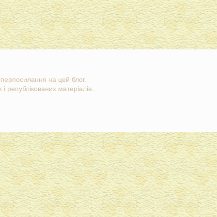
гіперпосилання на цей блог.
 і републікованих матеріалів..