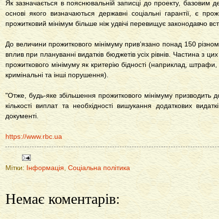
Як зазначається в пояснювальній записці до проекту, базовим 
основі якого визначаються державні соціальні гарантії, є про
прожитковий мінімум більше ніж удвічі перевищує законодавчо вс
До величини прожиткового мінімуму прив’язано понад 150 різном
вплив при плануванні видатків бюджетів усіх рівнів. Частина з ци
прожиткового мінімуму як критерію бідності (наприклад, штрафи, 
кримінальні та інші порушення).
"Отже, будь-яке збільшення прожиткового мінімуму призводить д
кількості виплат та необхідності вишукання додаткових видаткі
документі.
https://www.rbc.ua
Мітки:
Інформація
,
Соціальна політика
Немає коментарів: