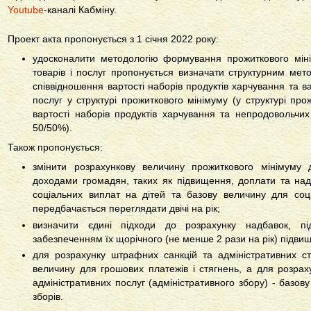
Youtube
-каналі Кабміну.
Проект акта пропонується з 1 січня 2022 року:
удосконалити методологію формування прожиткового міні
товарів і послуг пропонується визначати структурним мет
співвідношення вартості наборів продуктів харчування та ва
послуг у структурі прожиткового мінімуму (у структурі пр
вартості наборів продуктів харчування та непродовольчих 
50/50%).
Також пропонується:
змінити розрахункову величину прожиткового мінімуму 
доходами громадян, таких як підвищення, доплати та над
соціальних виплат на дітей та базову величину для соц
передбачається переглядати двічі на рік;
визначити єдині підходи до розрахунку надбавок, п
забезпеченням їх щорічного (не менше 2 рази на рік) підви
для розрахунку штрафних санкцій та адміністративних ст
величину для грошових платежів і стягнень, а для розрах
адміністративних послуг (адміністративного збору) - базов
зборів.