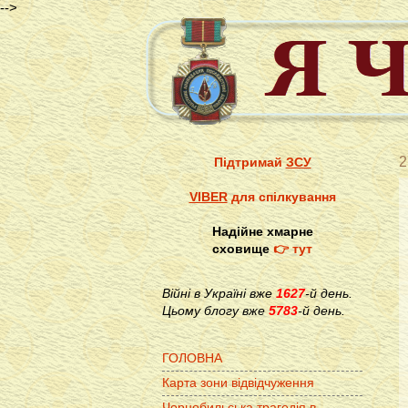
-->
2
Підтримай
ЗСУ
VIBER
для спілкування
Надійне хмарне
сховище
👉 тут
Війні в Україні вже
1627
-й день.
Цьому блогу вже
5783
-й день.
ГОЛОВНА
Карта зони відвідчуження
Чорнобильська трагедія в