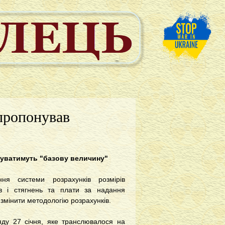
пропонував
вуватимуть "базову величину"
ння системи розрахунків розмірів
ів і стягнень та плати за надання
 змінити методологію розрахунків.
яду 27 січня, яке транслювалося на