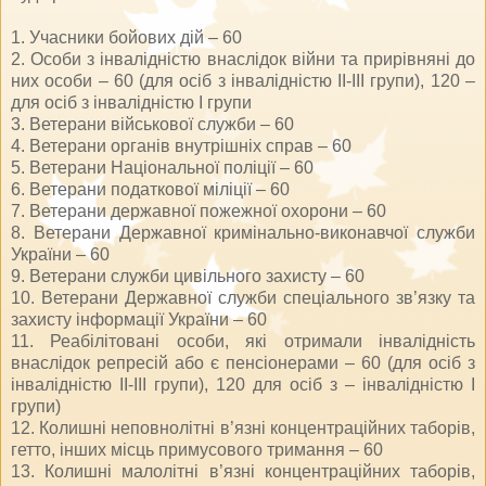
1. Учасники бойових дій – 60
2. Особи з інвалідністю внаслідок війни та прирівняні до
них особи – 60 (для осіб з інвалідністю ІІ-ІІІ групи), 120 –
для осіб з інвалідністю І групи
3. Ветерани військової служби – 60
4. Ветерани органів внутрішніх справ – 60
5. Ветерани Національної поліції – 60
6. Ветерани податкової міліції – 60
7. Ветерани державної пожежної охорони – 60
8. Ветерани Державної кримінально-виконавчої служби
України – 60
9. Ветерани служби цивільного захисту – 60
10. Ветерани Державної служби спеціального зв’язку та
захисту інформації України – 60
11. Реабілітовані особи, які отримали інвалідність
внаслідок репресій або є пенсіонерами – 60 (для осіб з
інвалідністю ІІ-ІІІ групи), 120 для осіб з – інвалідністю І
групи)
12. Колишні неповнолітні в’язні концентраційних таборів,
гетто, інших місць примусового тримання – 60
13. Колишні малолітні в’язні концентраційних таборів,