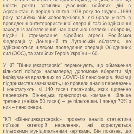
шести років) загиблих учасників бойових дій в
Афганістані в період з квітня 1978 року по грудень 1989
року, загиблих військовослужбовців, які брали участь в
проведенні антитерористичної операції та/або здійсненні
заходів із забезпечення національної безпеки і оборони,
відсічі і стримування збройної агресії Російської
Федерації у Донецькій та Луганській областях, що
здійснюються шляхом проведення операції Об’єднаних
сил (ООС), та загиблих Героїв України – 60.
У КП "Вінницякартсервіс" переконують, що обмеження
кількості поїздок насамперед допоможе вберегти від
інфікування вразливих до COVID-19 пенсіонерів. Фахівці
підприємства зазначають, що провели аналіз перевезень
і констатують: зі 140 тисяч пасажирів, яких щоденно
перевозить Вінницька транспортна компанія, більше
третини (майже 50 тисяч) – це пільговики. І понад 70% з
них – пенсіонери.
"КП «Вінницякартсервіс» провело аналіз статистики
поїздок категорій населення, які користуються
пільговими муніципальними картками. Він показав, що