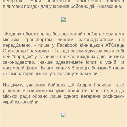
ветеранів. Вони переконані: обмеження кількості
пільгових поїздок для учасників бойових дій - незаконне.
"Жодних обмежень на безкоштовний проїзд ветеранами
міським транспортом чинним законодавством не
передбачено, - пише у Facebook вінницький АТОвець
Олександр Грамарчук. - Так що рекомендую запхати собі
цей "порядок" у гузницю і під час вихідних днів вивчити
законодавство. Інакше здаватимете іспит в усній чи
письмовій формі. Благо, лише у Вінниці є близько 5 тисяч
екзаменаторів, які хочуть поглянути вам у вічі".
На думку учасника бойових дій Андрія Грачова, таке
рішення міськвиконком зумів прийняти через те, що до
міської ради обрано лише одного ветерана російсько-
української війни.