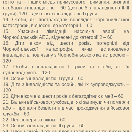
гетто та – інших місць примусового тримання, визнані
особами з інвалідністю – 60 (для осіб з інвалідністю ІІ-ІІІ
групи), 120 – для осіб з інвалідністю І групи
14. Особи, які постраждали внаслідок Чорнобильської
катастрофи, віднесені до категорії 1 – 60
15. Учасники ліквідації наслідків аварії на
Чорнобильській АЕС, віднесені до категорії 2 – 60
16. Діти віком від шести років, потерпілі від
Чорнобильської катастрофи, яким встановлено
інвалідність, пов’язану з Чорнобильською катастрофою –
120
17. Особи з інвалідністю І групи та особи, які їх
супроводжують – 120
18. Особи з інвалідністю ІІ групи – 60
19. Діти з інвалідністю та особи, які їх супроводжують –
120
20. Діти віком від шести років з багатодітних сімей – 60
21. Батьки військовослужбовців, які загинули чи померли
або – пропали безвісти під час проходження військової
служби – 60
22. Пенсіонери за віком – 60
23. Особи з інвалідністю ІІІ групи – 60
24. Члени сімей (батьки, вдови (вдівці) та діти, віком від