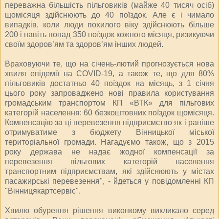
переважна більшість пільговиків (майже 40 тисяч осіб)
щомісяця здійснюють до 40 поїздок. Але є і чимало
випадків, коли люди похилого віку здійснюють більше
200 і навіть понад 350 поїздок кожного місяця, ризикуючи
своїм здоров’ям та здоров’ям інших людей.
Враховуючи те, що на січень-лютий прогнозується нова
хвиля епідемії на COVID-19, а також те, що для 80%
пільговиків достатньо 40 поїздок на місяць, з 1 січня
цього року запроваджено нові правила користування
громадським транспортом КП «ВТК» для пільгових
категорій населення: 60 безкоштовних поїздок щомісяця.
Компенсацію за ці перевезення підприємство як і раніше
отримуватиме з бюджету Вінницької міської
територіальної громади. Нагадуємо також, що з 2015
року держава не надає жодної компенсації за
перевезення пільгових категорій населення
транспортним підприємствам, які здійснюють у містах
пасажирські перевезення", - йдеться у повідомленні КП
"Вінницякартсервіс".
Хвилю обурення рішення виконкому викликало серед