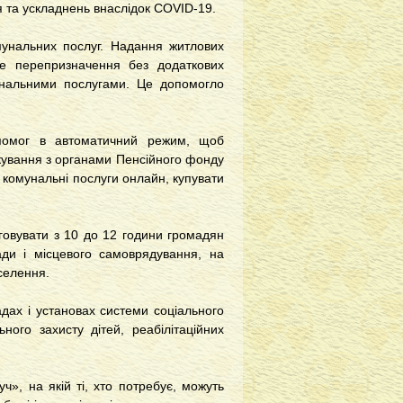
я та ускладнень внаслідок COVID-19.
мунальних послуг. Надання житлових
е перепризначення без додаткових
унальними послугами. Це допомогло
помог в автоматичний режим, щоб
кування з органами Пенсійного фонду
а комунальні послуги онлайн, купувати
говувати з 10 до 12 години громадян
лади і місцевого самоврядування, на
аселення.
дах і установах системи соціального
ного захисту дітей, реабілітаційних
», на якій ті, хто потребує, можуть