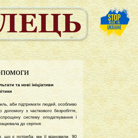
опомоги
льтати та нові ініціативи
ітики
силь, аби підтримати людей, особливо
о допомогу з часткового безробіття,
 спрощену систему оподаткування і
 працювала до серпня.
, що є потреба, ми її відновили. 90