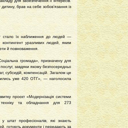
кладу для забезпечення її інтересів.
дитину, брав на себе зобов’язання із
уг стало їх наближення до людей —
и контингент уразливих людей, яким
жети й повноваження.
Соціальна громада», призначену для
 послуг, завдяки якому безпосередньо
т, субсидій, компенсацій. Загалом це
ючились уже 420 ОТГ», — наголосила
звитку проєкт «Модернізація системи
у техніку та обладнання для 273
 у штат професіоналів, які знають
ей, готують документи і передають за