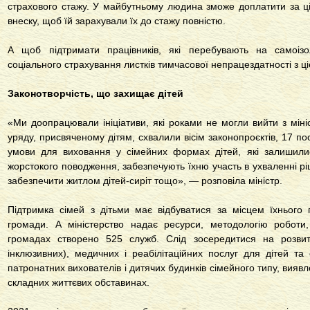
страхового стажу. У майбутньому людина зможе доплатити за ці
внеску, щоб їй зарахували їх до стажу повністю.
А щоб підтримати працівників, які перебувають на самоізо
соціального страхування листків тимчасової непрацездатності з ці
Законотворчість, що захищає дітей
«Ми доопрацювали ініціативи, які роками не могли вийти з мініс
уряду, присвяченому дітям, схвалили вісім законопроєктів, 17 по
умови для виховання у сімейних формах дітей, які залишилис
жорстокого поводження, забезпечують їхню участь в ухваленні р
забезпечити житлом дітей-сиріт тощо», — розповіла міністр.
Підтримка сімей з дітьми має відбуватися за місцем їхнього 
громади. А міністерство надає ресурси, методологію роботи,
громадах створено 525 служб. Слід зосередитися на розвитк
інклюзивних), медичних і реабілітаційних послуг для дітей т
патронатних вихователів і дитячих будинків сімейного типу, виявл
складних життєвих обставинах.