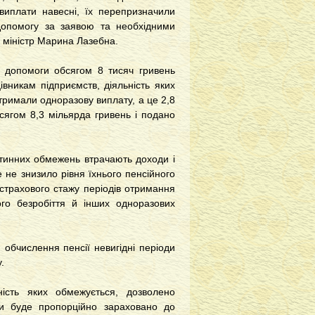
 виплати навесні, їх перепризначили
 допомогу за заявою та необхідними
 міністр Марина Лазебна.
ї допомоги обсягом 8 тисяч гривень
никам підприємств, діяльність яких
тримали одноразову виплату, а це 2,8
сягом 8,3 мільярда гривень і подано
нтинних обмежень втрачають доходи і
 не знизило рівня їхнього пенсійного
страхового стажу періодів отримання
ого безробіття й інших одноразових
обчислення пенсії невигідні періоди
.
ність яких обмежується, дозволено
ки буде пропорційно зараховано до