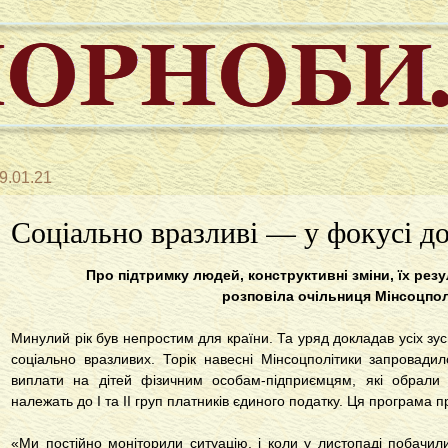
9.01.21
Соціально вразливі — у фокусі д
Про підтримку людей, конструктивні зміни, їх резу
розповіла очільниця Мінсоцпол
Минулий рік був непростим для країни. Та уряд докладав усіх зу
соціально вразливих. Торік навесні Мінсоцполітики запровадил
виплати на дітей фізичним особам-підприємцям, які обрали
належать до І та ІІ груп платників єдиного податку. Ця програма
«Ми постійно моніторили ситуацію, і коли у листопаді побачили