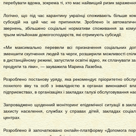
перебувати вдома, зокрема ті, хто має найвищий ризик зараженн
Логічно, що під час карантину українці споживають більше ко
субсидій на цей час не припиняли. Зроблено їх автоматичн
звернень, збільшено соціальні нормативи споживання за ком
трьом мільйонам домогосподарств, які отримують субсидії.
«Ми максимально перевели всі призначення соціальних до
зменшити скупчення людей та черги, розширили можливості спіл
в дистанційному режимі, запустили освітні відео, як сплачувати з
продукти та ліки», — зауважила Марина Лазебна.
Розроблено постанову уряду, яка рекомендує пріоритетно обслу
похилого віку та осіб з інвалідністю в органах виконавчої в
підприємствах, в організаціях і закладах галузі обслуговування н
Запроваджено щоденний моніторинг епідемічної ситуації в закла
захисту населення, службах у справах дітей, закладах соціаль
центрах.
Розроблено й започатковано онлайн-платформу «Допомога поруч