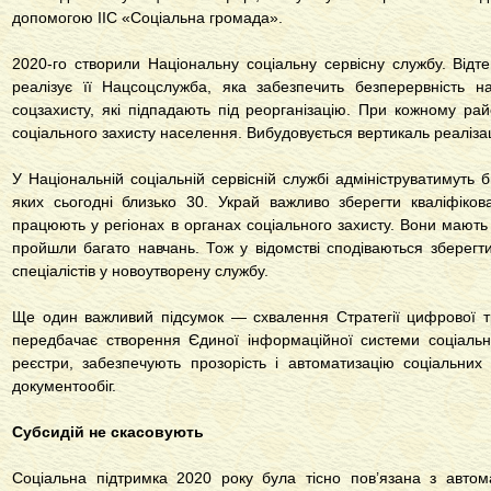
допомогою ІІС «Соціальна громада».
2020-го створили Національну соціальну сервісну службу. Відте
реалізує її Нацсоцслужба, яка забезпечить безперервність 
соцзахисту, які підпадають під реорганізацію. При кожному рай
соціального захисту населення. Вибудовується вертикаль реалізаці
У Національній соціальній сервісній службі адмініструватимуть
яких сьогодні близько 30. Украй важливо зберегти кваліфіков
працюють у регіонах в органах соціального захисту. Вони мають в
пройшли багато навчань. Тож у відомстві сподіваються зберегт
спеціалістів у новоутворену службу.
Ще один важливий підсумок — схвалення Стратегії цифрової т
передбачає створення Єдиної інформаційної системи соціально
реєстри, забезпечують прозорість і автоматизацію соціальних
документообіг.
Субсидій не скасовують
Соціальна підтримка 2020 року була тісно пов’язана з авто