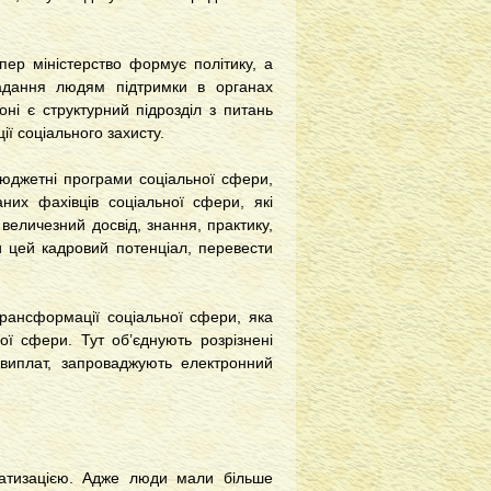
пер міністерство формує політику, а
надання людям підтримки в органах
оні є структурний підрозділ з питань
ї соціального захисту.
 бюджетні програми соціальної сфери,
аних фахівців соціальної сфери, які
еличезний досвід, знан­ня, практику,
и цей кадровий потенціал, перевести
рансформації соціальної сфери, яка
ї сфери. Тут об’єднують розрізнені
 виплат, запроваджують електрон­ний
матизацією. Адже люди мали більше