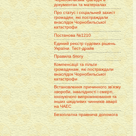
документах та матеріалах
Про статус і соціальний захист
громадян, які постраждали
внаслідок Чорнобильської
катастрофи
Постанова №1210
Единий реєстр судових рішень
України. Тест-драйв
Правила блогу
Компенсації та пільги
громадянам, які постраждали
внаслідок Чорнобильської
катастрофи
Встановлення причинного зв'язку
хвороби, інвалідності і смерті,
іонізуючого випромінювання та
інших шкідливих чинників аварії
на ЧАЕС
Безоплатна правнича допомога