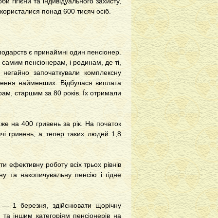
 гігієни та індивідуального захисту,
користалися понад 600 тисяч осіб.
одарств є принаймні один пенсіонер.
самим пенсіонерам, і родинам, де ті,
 негайно започаткували комплексну
щення найменших. Відбулася виплата
ам, старшим за 80 років. Їх отримали
же на 400 гривень за рік. На початок
ячі гривень, а тепер таких людей 1,8
ти ефективну роботу всіх трьох рівнів
у та накопичувальну пенсію і гідне
й — 1 березня, здійснювати щорічну
 та іншим категоріям пенсіонерів на