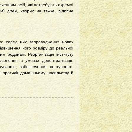
еченням осіб, які потребують окремої
м) дітей, хворих на тяжке, рідкісне
ла: серед них запровадження нових
підвищення його розміру до реальної
м родинам. Реорганізація інституту
аселення в умовах децентралізації.
туванню, забезпечення доступності.
 й протидії домашньому насильству й