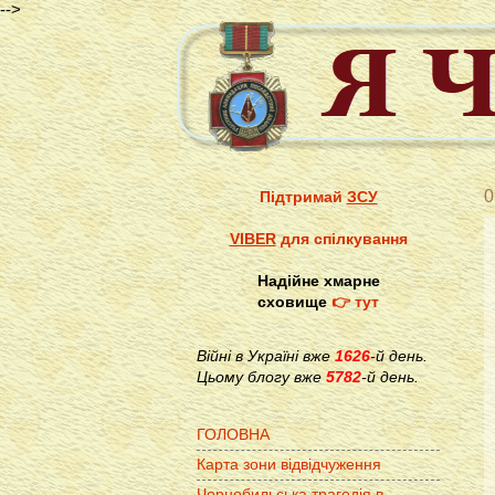
-->
0
Підтримай
ЗСУ
VIBER
для спілкування
Надійне хмарне
сховище
👉 тут
Війні в Україні вже
1626
-й день.
Цьому блогу вже
5782
-й день.
ГОЛОВНА
Карта зони відвідчуження
Чорнобильська трагедія в