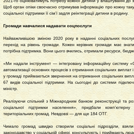
2021-го оцінюватимуть потребу кожної дитини у влаштуванні до за
Щоб орган опіки своєчасно отримував інформацію про кожну таку 
соціальної підтримки її сім’ї задля реінтеграції дитини в родину.
Громади навчалися надавати соцпослуги
Найважливішою зміною 2020 року в наданні соціальних посл
перехід на рівень громади. Кожен керівник громади має знат
потрібна підтримка. Вони цього вчились, отримали ресурси, бюд
«Ми надали інструмент — інтегровану інформаційну систему «
автоматизації основних процесів з отримання соціальних виплат і
у громаді приймаються звернення на отримання соціальних випла
67 видів соціальної підтримки. На сьогодні до системи підкл
міністр.
Реалізуючи спільний з Міжнародним банком реконструкції та ро
соціальної підтримки населення», придбали комп’ютерн
територіальних громад. Невдовзі — для ще 184 ОТГ.
Чимало громад швидко створили соціальні підрозділи, взяли
законодавство у соціальній сфері, консультують і приймають люд