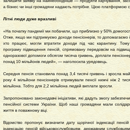
залишити заявку на найнеобхідніше — продукти харчування, засоби
а бізнес чи інші громадяни надають потрібне. Цією платформою с
Літні люди дуже вразливі
«На початку пандемії ми побачили, що приблизно у 50% домогосп
Отже, якщо ми підтримуємо доходи пенсіонерів, то допомагаємо і 
хто працює, могли втратити доходи під час карантину. Тому
програму підвищення пенсій, спрямовану передовсім на підви
одноразової допомоги обсягом тисяча гривень, доплати пенсіонер
понад 10 мільйонів людей», — наголосила урядовець.
Середня пенсія становила понад 3,4 тисячі гривень і зросла май
року 4 мільйони пенсіонерів отримували пенсії нижчі ніж 2 тис
мільйона. Тобто для 2,2 мільйона людей виплати зросли.
Запропоновано законодавчі ініціативи, які дадуть змогу забезпечи
пенсійної системи України. Щоб наші громадяни мали солідарн
життя в поважному віці.
Відомство пропонує визначити дату щорічної індексації пенсі
індексацію пенсій військовослужбовцям, державним службовцям