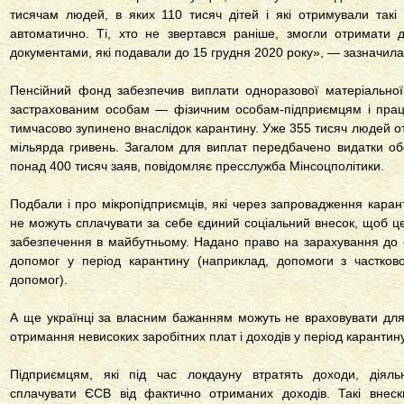
тисячам людей, в яких 110 тисяч дітей і які отримували такі
автоматично. Ті, хто не звертався раніше, змогли отримати
документами, які подавали до 15 грудня 2020 року», — зазначила
Пенсійний фонд забезпечив виплати одноразової матеріально
застрахованим особам — фізичним особам-підприємцям і праців
тимчасово зупинено внаслідок карантину. Уже 355 тисяч людей о
мільярда гривень. Загалом для виплат передбачено видатки об
понад 400 тисяч заяв, повідомляє пресслужба Мінсоцполітики.
Подбали і про мікропідприємців, які через запровадження кара
не можуть сплачувати за себе єдиний соціальний внесок, щоб це
забезпечення в майбутньому. Надано право на зарахування до 
допомог у період карантину (наприклад, допомоги з частков
допомог).
А ще українці за власним бажанням можуть не враховувати для 
отримання невисоких заробітних плат і доходів у період карантину
Підприємцям, які під час локдауну втратять доходи, діяль
сплачувати ЄСВ від фактично отриманих доходів. Такі внес