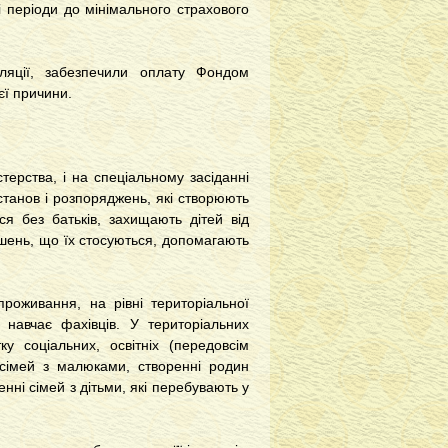
 періоди до мінімального страхового
ляції, забезпечили оплату Фондом
єї причини.
терства, і на спеціальному засіданні
станов і розпоряджень, які створюють
я без батьків, захищають дітей від
ішень, що їх стосуються, допомагають
проживання, на рівні територіальної
 навчає фахівців. У територіальних
у соціальних, освітніх (передовсім
а сімей з малюками, створенні родин
енні сімей з дітьми, які перебувають у