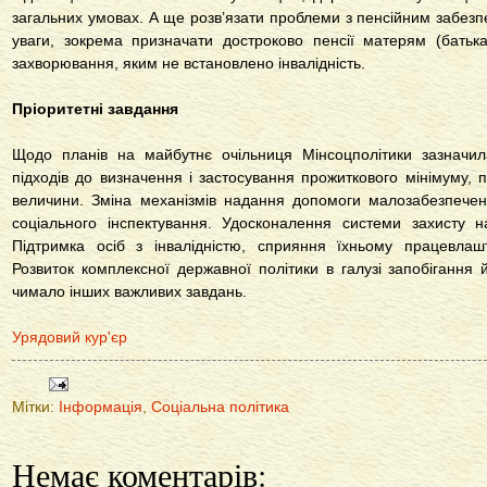
загальних умовах. А ще розв’язати проблеми з пенсійним забезп
уваги, зокрема призначати достроково пенсії матерям (батька
захворювання, яким не встановлено інвалідність.
Пріоритетні завдання
Щодо планів на майбутнє очільниця Мінсоцполітики зазначи
підходів до визначення і застосування прожиткового мінімуму, 
величини. Зміна механізмів надання допомоги малозабезпечени
соціального інспектування. Удосконалення системи захисту н
Підтримка осіб з інвалідністю, сприяння їхньому працевлаш
Розвиток комплексної державної політики в галузі запобігання
чимало інших важливих завдань.
Урядовий кур'єр
Мітки:
Інформація
,
Соціальна політика
Немає коментарів: