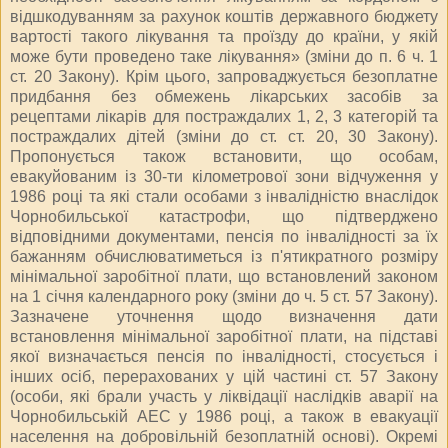
відшкодуванням за рахунок коштів державного бюджету
вартості такого лікування та проїзду до країни, у якій
може бути проведено таке лікування» (зміни до п. 6 ч. 1
ст. 20 Закону). Крім цього, запроваджується безоплатне
придбання без обмежень лікарських засобів за
рецептами лікарів для постраждалих 1, 2, 3 категорій та
постраждалих дітей (зміни до ст. ст. 20, 30 Закону).
Пропонується також встановити, що особам,
евакуйованим із 30-ти кілометрової зони відчуження у
1986 році та які стали особами з інвалідністю внаслідок
Чорнобильської катастрофи, що підтверджено
відповідними документами, пенсія по інвалідності за їх
бажанням обчислюватиметься із п'ятикратного розміру
мінімальної заробітної плати, що встановлений законом
на 1 січня календарного року (зміни до ч. 5 ст. 57 Закону).
Зазначене уточнення щодо визначення дати
встановлення мінімальної заробітної плати, на підставі
якої визначається пенсія по інвалідності, стосується і
інших осіб, перерахованих у цій частині ст. 57 Закону
(особи, які брали участь у ліквідації наслідків аварії на
Чорнобильській АЕС у 1986 році, а також в евакуації
населення на добровільній безоплатній основі). Окремі