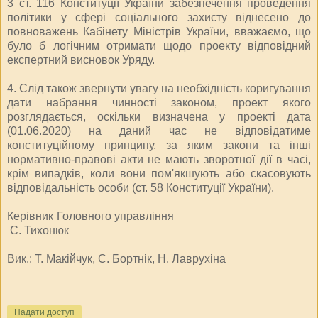
3 ст. 116 Конституції України забезпечення проведення
політики у сфері соціального захисту віднесено до
повноважень Кабінету Міністрів України, вважаємо, що
було б логічним отримати щодо проекту відповідний
експертний висновок Уряду.
4. Слід також звернути увагу на необхідність коригування
дати набрання чинності законом, проект якого
розглядається, оскільки визначена у проекті дата
(01.06.2020) на даний час не відповідатиме
конституційному принципу, за яким закони та інші
нормативно-правові акти не мають зворотної дії в часі,
крім випадків, коли вони пом'якшують або скасовують
відповідальність особи (ст. 58 Конституції України).
Керівник Головного управління
С. Тихонюк
Вик.: Т. Макійчук, С. Бортнік, Н. Лаврухіна
Надати доступ