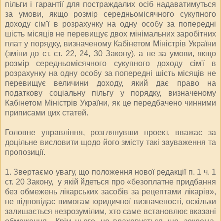
пільги і гарантії для постраждалих осіб надаватимуться
за умови, якщо розмір середньомісячного сукупного
доходу сім'ї в розрахунку на одну особу за попередні
шість місяців не перевищує двох мінімальних заробітних
плат у порядку, визначеному Кабінетом Міністрів України
(зміни до ст. ст. 22, 24, 30 Закону), а не за умови, якщо
розмір середньомісячного сукупного доходу сім'ї в
розрахунку на одну особу за попередні шість місяців не
перевищує величини доходу, який дає право на
податкову соціальну пільгу у порядку, визначеному
Кабінетом Міністрів України, як це передбачено чинними
приписами цих статей.
Головне управління, розглянувши проект, вважає за
доцільне висловити щодо його змісту такі зауваження та
пропозиції.
1. Звертаємо увагу, що положення нової редакції п. 1 ч. 1
ст. 20 Закону, у якій йдеться про «безоплатне придбання
без обмежень лікарських засобів за рецептами лікарів»,
не відповідає вимогам юридичної визначеності, оскільки
залишається незрозумілим, хто саме встановлює вказані