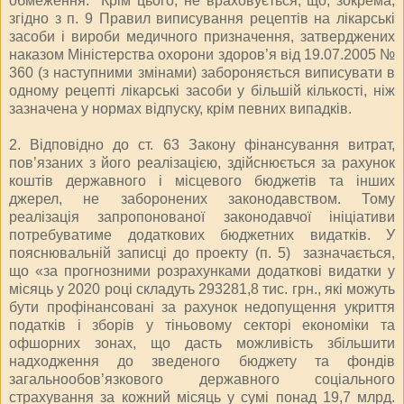
обмеження. Крім цього, не враховується, що, зокрема,
згідно з п. 9 Правил виписування рецептів на лікарські
засоби і вироби медичного призначення, затверджених
наказом Міністерства охорони здоров’я від 19.07.2005 №
360 (з наступними змінами) забороняється виписувати в
одному рецепті лікарські засоби у більшій кількості, ніж
зазначена у нормах відпуску, крім певних випадків.
2. Відповідно до ст. 63 Закону фінансування витрат,
пов’язаних з його реалізацією, здійснюється за рахунок
коштів державного і місцевого бюджетів та інших
джерел, не заборонених законодавством. Тому
реалізація запропонованої законодавчої ініціативи
потребуватиме додаткових бюджетних видатків. У
пояснювальній записці до проекту (п. 5) зазначається,
що «за прогнозними розрахунками додаткові видатки у
місяць у 2020 році складуть 293281,8 тис. грн., які можуть
бути профінансовані за рахунок недопущення укриття
податків і зборів у тіньовому секторі економіки та
офшорних зонах, що дасть можливість збільшити
надходження до зведеного бюджету та фондів
загальнообов’язкового державного соціального
страхування за кожний місяць у сумі понад 19,7 млрд.