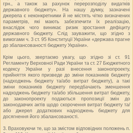
грн., а також за рахунок перерозподілу видатків
державного бюджету». На нашу думку, зазначені
джерела є неконкретними й не містять чітко визначених
параметрів, які мають забезпечити їх реалізацію,
внаслідок чого виникає ризик зростання дефіциту
державного бюджету. Слід зауважити, що згідно з
вимогами ч. 3 ст. 95 Конституції України «держава прагне
до збалансованості бюджету України».
Крім цього, звертаємо увагу, що згідно зі ст. 91
Регламенту Верховної Ради України та ст. 27 Бюджетного
кодексу України у разі внесення законопроекту,
прийняття якого призведе до зміни показників бюджету
(надходжень бюджету та/або витрат бюджету), а такі
зміни показників бюджету передбачають зменшення
надходжень бюджету та/або збільшення витрат бюджету,
до законопроекту подаються пропозиції змін до
законодавчих актів щодо скорочення витрат бюджету та/
або джерел додаткових надходжень бюджету для
досягнення його збалансованості.
3. Враховуючи те, що за змістом відповідних положень п.