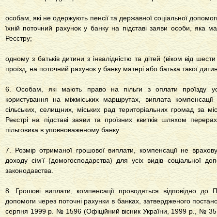
особам, які не одержують пенсії та державної соціальної допомо
їхній поточний рахунок у банку на підставі заяви особи, яка має
Реєстру;
одному з батьків дитини з інвалідністю та дітей (віком від шести
проїзд, на поточний рахунок у банку матері або батька такої дитин
6. Особам, які мають право на пільги з оплати проїзду ус
користування на міжміських маршрутах, виплата компенсації
сільських, селищних, міських рад територіальних громад за м
Реєстрі на підставі заяви та проїзних квитків шляхом перера
пільговика в уповноваженому банку.
7. Розмір отриманої грошової виплати, компенсації не врахов
доходу сім’ї (домогосподарства) для усіх видів соціальної д
законодавства.
8. Грошові виплати, компенсації проводяться відповідно до 
допомоги через поточні рахунки в банках, затвердженого постанов
серпня 1999 р. № 1596 (Офіційний вісник України, 1999 р., № 35, 