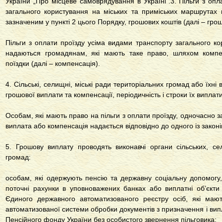
України „Про місцеве самоврядування в Україні”.3. Пільги з оп
загального користування на міських та приміських маршрута
зазначеним у пункті 2 цього Порядку, грошових коштів (далі – гро
Пільги з оплати проїзду усіма видами транспорту загального к
надаються громадянам, які мають таке право, шляхом компенс
поїздки (далі – компенсація).
4. Сільські, селищні, міські ради територіальних громад або їхні
грошової виплати та компенсації, періодичність і строки їх виплати
Особам, які мають право на пільги з оплати проїзду, одночасно з
виплата або компенсація надається відповідно до одного із законі
5. Грошову виплату проводять виконавчі органи сільських, се
громад:
особам, які одержують пенсію та державну соціальну допомогу
поточні рахунки в уповноважених банках або виплатні об’єкти 
Єдиного державного автоматизованого реєстру осіб, які мают
автоматизованої системи обробки документів з призначення і ви
Пенсійного фонду України без особистого звернення пільговика;