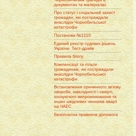
документах та матеріалах
Про статус і соціальний захист
громадян, які постраждали
внаслідок Чорнобильської
катастрофи
Постанова №1210
Единий реєстр судових рішень
України. Тест-драйв
Правила блогу
Компенсації та пільги
громадянам, які постраждали
внаслідок Чорнобильської
катастрофи
Встановлення причинного зв'язку
хвороби, інвалідності і смерті,
іонізуючого випромінювання та
інших шкідливих чинників аварії
на ЧАЕС
Безоплатна правнича допомога