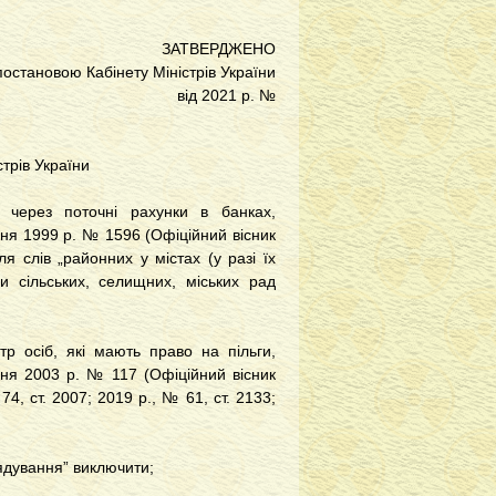
ЗАТВЕРДЖЕНО
постановою Кабінету Міністрів України
від 2021 р. №
трів України
 через поточні рахунки в банках,
пня 1999 р. № 1596 (Офіційний вісник
ля слів „районних у містах (у разі їх
и сільських, селищних, міських рад
р осіб, які мають право на пільги,
чня 2003 р. № 117 (Офіційний вісник
74, ст. 2007; 2019 р., № 61, ст. 2133;
рядування” виключити;