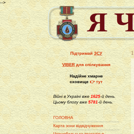
-->
1
Підтримай
ЗСУ
VIBER
для спілкування
Надійне хмарне
сховище
👉 тут
Війні в Україні вже
1625
-й день.
Цьому блогу вже
5781
-й день.
ГОЛОВНА
Карта зони відвідчуження
Чорнобильська трагедія в