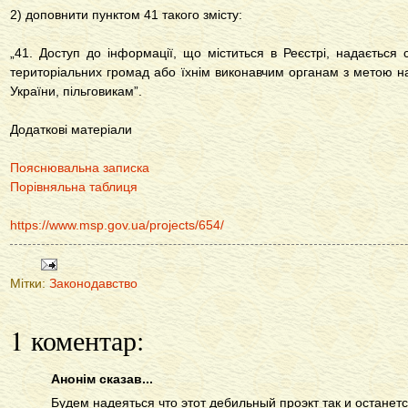
2) доповнити пунктом 41 такого змісту:
„41. Доступ до інформації, що міститься в Реєстрі, надається
територіальних громад або їхнім виконавчим органам з метою н
України, пільговикам”.
Додаткові матеріали
Пояснювальна записка
Порівняльна таблиця
https://www.msp.gov.ua/projects/654/
Мітки:
Законодавство
1 коментар:
Анонім сказав...
Будем надеяться что этот дебильный проэкт так и остане