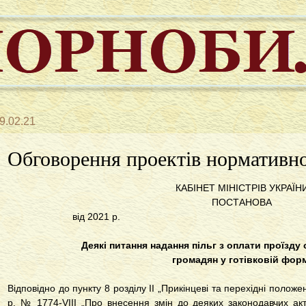
9.02.21
Обговорення проектів нормативно
КАБІНЕТ МІНІСТРІВ УКРАЇН
ПОСТАНОВА
від 2021
Деякі питання надання пільг з оплати проїзду
громадян у готівковій фор
Відповідно до пункту 8 розділу II „Прикінцеві та перехідні полож
р. № 1774-VIII „Про внесення змін до деяких законодавчих акті