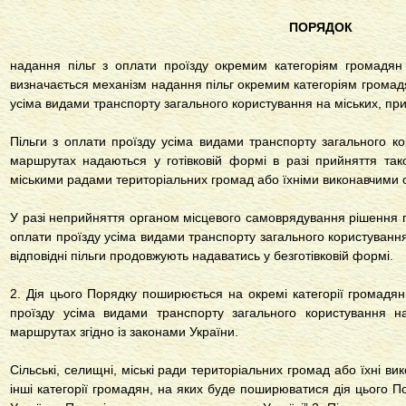
ПОРЯДОК
надання пільг з оплати проїзду окремим категоріям громадян
визначається механізм надання пільг окремим категоріям громадян
усіма видами транспорту загального користування на міських, пр
Пільги з оплати проїзду усіма видами транспорту загального ко
маршрутах надаються у готівковій формі в разі прийняття так
міськими радами територіальних громад або їхніми виконавчими 
У разі неприйняття органом місцевого самоврядування рішення пр
оплати проїзду усіма видами транспорту загального користуванн
відповідні пільги продовжують надаватись у безготівковій формі.
2. Дія цього Порядку поширюється на окремі категорії громадян
проїзду усіма видами транспорту загального користування на
маршрутах згідно із законами України.
Сільські, селищні, міські ради територіальних громад або їхні в
інші категорії громадян, на яких буде поширюватися дія цього По