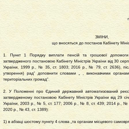
ЗМІНИ,
що вносяться до постанов Кабінету Мініс
1. Пункт 1 Порядку виплати пенсій та грошової допомоги
затвердженого постановою Кабінету Міністрів України від 30 сер
України, 1999 р., № 35, ст. 1803; 2016 р., № 79, ст. 2636), піс
утворення) рад” доповнити словами „ , виконавчими органам
територіальних громад”.
2. У Положенні про Єдиний державний автоматизований реєст
затвердженому постановою Кабінету Міністрів України від 29 сі
України, 2003 р., № 5, ст. 177; 2006 р., № 8, ст. 439; 2014 р., № 
2020 р., № 43, ст. 1389):
1) в абзаці шостому пункту 4 слова „та органам місцевого самов