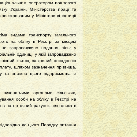
г національним оператором поштового
язку України, Міністерства праці та
ареєстрованим у Міністерстві юстиції
іма видами транспорту загального
ають на обліку в Реєстрі за місцем
ій не запроваджено надання пільг у
оріальній одиниці, у якій запроваджено
проїзний квиток, завірений посадовою
оплату, шляхом зазначення прізвища,
су та штампа цього підприємства із
 виконавчими органами сільських,
ування особи на обліку в Реєстрі на
тів на поточний рахунок пільговика в
 відповідно до цього Порядку питання