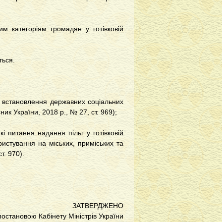
м категоріям громадян у готівковій
ться.
о встановлення державних соціальних
ик України, 2018 р., № 27, ст. 969);
і питання надання пільг у готівковій
истування на міських, приміських та
т. 970).
ЗАТВЕРДЖЕНО
постановою Кабінету Міністрів України