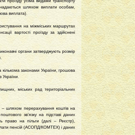
лати проїзду усіма видами транспорту
х надаються шляхом виплати особам,
шова виплата).
ористування на міжміських маршрутах
ації вартості проїзду за здійснені
 виконавчі органи затверджують розмір
.
а кількома законами України, грошова
в України.
лищних, міських рад територіальних
, – шляхом перерахування коштів на
поштового зв’язку на підставі даних
ь право на пільги (далі – Реєстр),
плати пенсій (АСОПД/КОМТЕХ) і даних