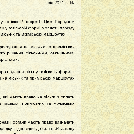
від 2021 р. №
 у готівковій формі1. Цим Порядком
 у готівковій формі з оплати проїзду
иміських та міжміських маршрутах.
ристування на міських та приміських
ого рішення сільськими, селищними,
органами.
о надання пільг у готівковій формі з
я на міських та приміських маршрутах
, які мають право на пільги з оплати
 міських, приміських та міжміських
иконавчі органи мають право визначати
рядку, відповідно до статті 34 Закону