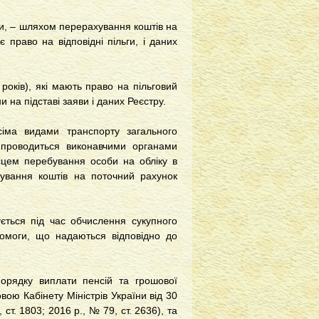
ги, – шляхом перерахування коштів на
 право на відповідні пільги, і даних
 років), які мають право на пільговий
и на підставі заяви і даних Реєстру.
іма видами транспорту загального
 проводиться виконавчими органами
ісцем перебування особи на обліку в
хування коштів на поточний рахунок
ується під час обчислення сукупного
опомоги, що надаються відповідно до
Порядку виплати пенсій та грошової
ою Кабінету Міністрів України від 30
ст. 1803; 2016 р., № 79, ст. 2636), та