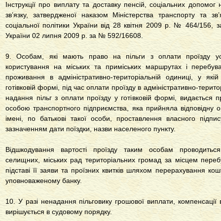
Інструкції про виплату та доставку пенсій, соціальних допомо
зв’язку, затвердженої наказом Міністерства транспорту та зв’
соціальної політики України від 28 квітня 2009 р. № 464/156, з
України 02 липня 2009 р. за № 592/16608.
9. Особам, які мають право на пільги з оплати проїзду ус
користування на міських та приміських маршрутах і перебув
проживання в адміністративно-територіальній одиниці, у як
готівковій формі, під час оплати проїзду в адміністративно-терит
надання пільг з оплати проїзду у готівковій формі, видається 
особою транспортного підприємства, яка прийняла відповідну 
імені, по батькові такої особи, проставлення власного підпи
зазначенням дати поїздки, назви населеного пункту.
Відшкодування вартості проїзду таким особам проводиться
селищних, міських рад територіальних громад за місцем переб
підставі її заяви та проїзних квитків шляхом перерахування кош
уповноваженому банку.
10. У разі ненадання пільговику грошової виплати, компенсації
вирішується в судовому порядку.