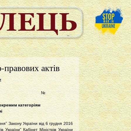
-правових актів
И
 р. №
 окремим категоріям
мі
ення” Закону України від 6 грудня 2016
в України” Кабінет Міністрів України