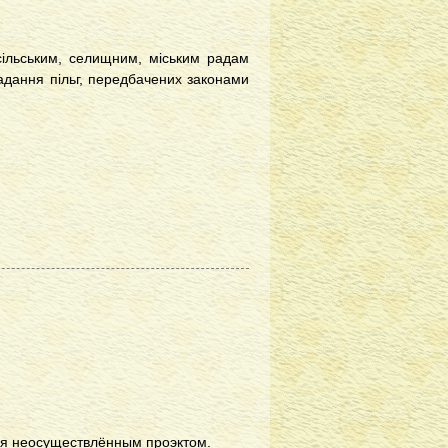
 сільським, селищним, міським радам
адання пільг, передбачених законами
тся неосуществлённым проэктом.