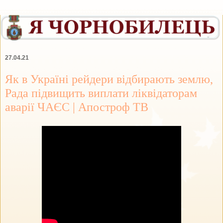
27.04.21
Як в Україні рейдери відбирають землю,
Рада підвищить виплати ліквідаторам
аварії ЧАЄС | Апостроф ТВ