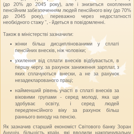
(до 20% до 2045 року), але і знизиться охоплення
пенсійним забезпеченням людей пенсійного віку (до 70%
до 2045 року), переважно через недостатності
необхідного стажу ", - йдеться в повідомленні.
Також в міністерстві зазначили:
жінки більш дисциплінованими у сплаті
пенсійних внесків, ніж чоловіки;
ухилення від сплати внесків відбувається, в
першу чергу, за рахунок заниження зарплат, з
яких сплачуються внески, а не за рахунок
незадекларованого праці;
найменший рівень участі в сплаті внесків за
віковими групами - серед молоді, яка ще
здобуває освіту, і серед людей
передпенсійного віку за рахунок більш
раннього виходу на пенсію.
Як зазначив старший економіст Світового банку Зоран
Анушіч, більшість країн, які вводили накопичувальну