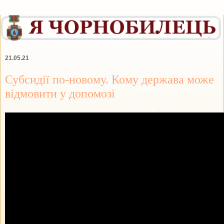
21.05.21
Субсидії по-новому. Кому держава може
відмовити у допомозі