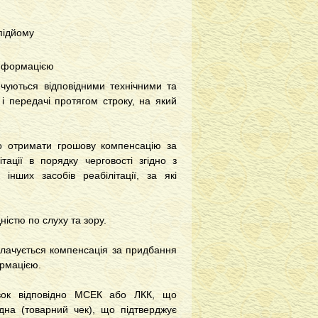
підйому
 інформацією
ечуються відповідними технічними та
і передачі протягом строку, на який
во отримати грошову компенсацію за
ітації в порядку черговості згідно з
 інших засобів реабілітації, за які
дністю по слуху та зору.
иплачується компенсація за придбання
ормацією.
вок відповідно МСЕК або ЛКК, що
адна (товарний чек), що підтверджує