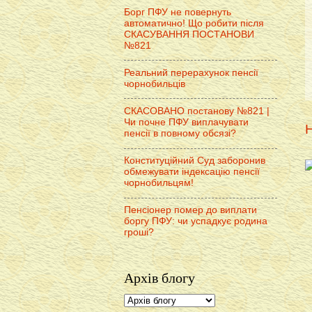
Борг ПФУ не повернуть
автоматично! Що робити після
СКАСУВАННЯ ПОСТАНОВИ
№821
Реальний перерахунок пенсії
чорнобильців
СКАСОВАНО постанову №821 |
Чи почне ПФУ виплачувати
Н
пенсії в повному обсязі?
Конституційний Суд заборонив
обмежувати індексацію пенсії
чорнобильцям!
Пенсіонер помер до виплати
боргу ПФУ: чи успадкує родина
гроші?
Архів блогу