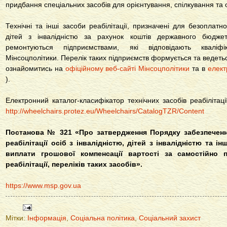
придбання спеціальних засобів для орієнтування, спілкування та
Технічні та інші засоби реабілітації, призначені для безоплатно
дітей з інвалідністю за рахунок коштів державного бюджет
ремонтуються підприємствами, які відповідають кваліф
Мінсоцполітики. Перелік таких підприємств формується та ведеть
ознайомитись на
офіційному веб-сайті Мінсоцполітики
та в
елект
).
Електронний каталог-класифікатор технічних засобів реабіліта
http://wheelchairs.protez.eu/Wheelchairs/CatalogTZR/Content
Постанова № 321 «Про затвердження Порядку забезпеченн
реабілітації осіб з інвалідністю, дітей з інвалідністю та і
виплати грошової компенсації вартості за самостійно п
реабілітації, переліків таких засобів».
https://www.msp.gov.ua
Мітки:
Інформація
,
Соціальна політика
,
Соціальний захист