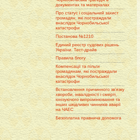
документах та матеріалах
Про статус і соціальний захист
громадян, які постраждали
внаслідок Чорнобильської
катастрофи
Постанова №1210
Единий реєстр судових рішень
України. Тест-драйв
Правила блогу
Компенсації та пільги
громадянам, які постраждали
внаслідок Чорнобильської
катастрофи
Встановлення причинного зв'язку
хвороби, інвалідності і смерті,
іонізуючого випромінювання та
інших шкідливих чинників аварії
на ЧАЕС
Безоплатна правнича допомога