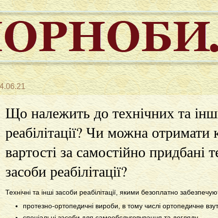
4.06.21
Що належить до технічних та інш
реабілітації? Чи можна отримати
вартості за самостійно придбані т
засоби реабілітації?
Технічні та інші засоби реабілітації, якими безоплатно забезпечую
протезно-ортопедичні вироби, в тому числі ортопедичне взу
спеціальні засоби для самообслуговування та догляду