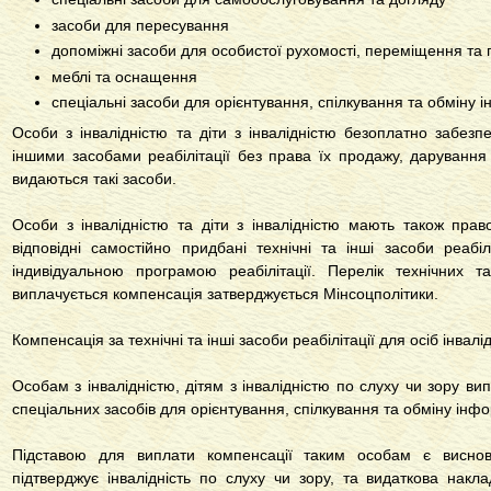
засоби для пересування
допоміжні засоби для особистої рухомості, переміщення та 
меблі та оснащення
спеціальні засоби для орієнтування, спілкування та обміну
Особи з інвалідністю та діти з інвалідністю безоплатно забезп
іншими засобами реабілітації без права їх продажу, дарування 
видаються такі засоби.
Особи з інвалідністю та діти з інвалідністю мають також пра
відповідні самостійно придбані технічні та інші засоби реабіл
індивідуальною програмою реабілітації. Перелік технічних та
виплачується компенсація затверджується Мінсоцполітики.
Компенсація за технічні та інші засоби реабілітації для осіб інвалі
Особам з інвалідністю, дітям з інвалідністю по слуху чи зору в
спеціальних засобів для орієнтування, спілкування та обміну інф
Підставою для виплати компенсації таким особам є висно
підтверджує інвалідність по слуху чи зору, та видаткова накл