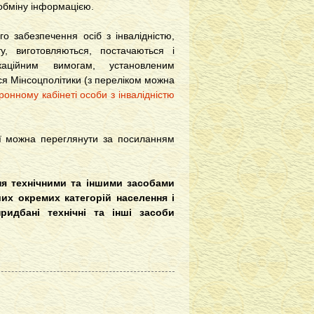
 обміну інформацією.
го забезпечення осіб з інвалідністю,
у, виготовляються, постачаються і
ікаційним вимогам, установленим
ся Мінсоцполітики (з переліком можна
ронному кабінеті особи з інвалідністю
ції можна переглянути за посиланням
я технічними та іншими засобами
нших окремих категорій населення і
ридбані технічні та інші засоби