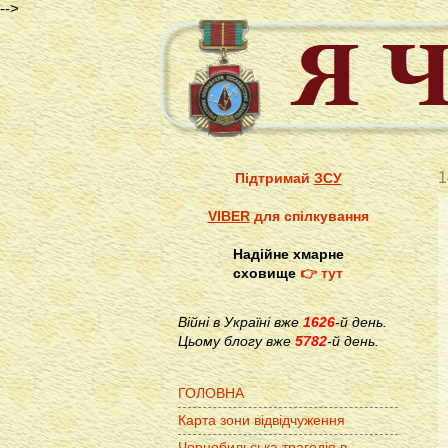
-->
1
Підтримай
ЗСУ
VIBER
для спілкування
Надійне хмарне
сховище
👉 тут
Війні в Україні вже
1626
-й день.
Цьому блогу вже
5782
-й день.
ГОЛОВНА
Карта зони відвідчуження
Чорнобильська трагедія в