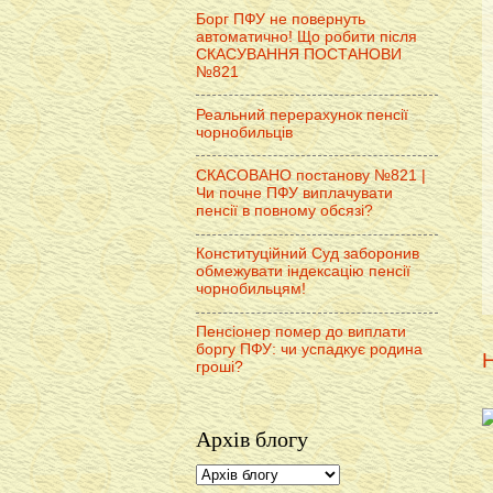
Борг ПФУ не повернуть
автоматично! Що робити після
СКАСУВАННЯ ПОСТАНОВИ
№821
Реальний перерахунок пенсії
чорнобильців
СКАСОВАНО постанову №821 |
Чи почне ПФУ виплачувати
пенсії в повному обсязі?
Конституційний Суд заборонив
обмежувати індексацію пенсії
чорнобильцям!
Пенсіонер помер до виплати
боргу ПФУ: чи успадкує родина
Н
гроші?
Архів блогу