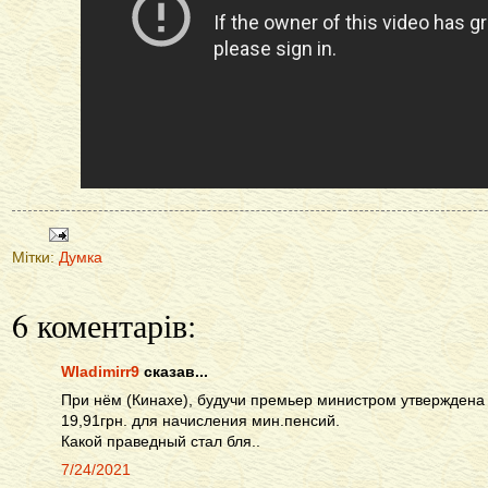
Мітки:
Думка
6 коментарів:
Wladimirr9
сказав...
При нём (Кинахе), будучи премьер министром утверждена
19,91грн. для начисления мин.пенсий.
Какой праведный стал бля..
7/24/2021