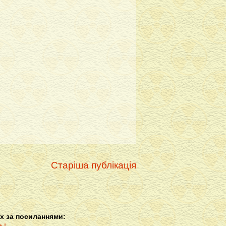
Старіша публікація
х за посиланнями: