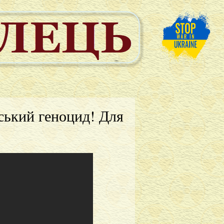
ський геноцид! Для