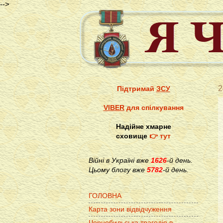
-->
2
Підтримай
ЗСУ
VIBER
для спілкування
Надійне хмарне
сховище
👉 тут
Війні в Україні вже
1626
-й день.
Цьому блогу вже
5782
-й день.
ГОЛОВНА
Карта зони відвідчуження
Чорнобильська трагедія в