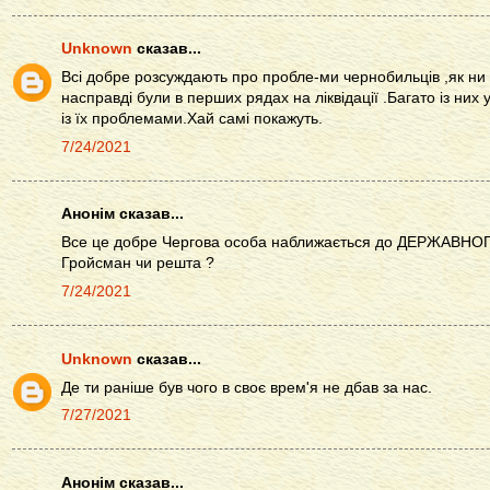
Unknown
сказав...
Всі добре розсуждають про пробле-ми чернобильців ,як ни К
насправді були в перших рядах на ліквідації .Багато із них 
із їх проблемами.Хай самі покажуть.
7/24/2021
Анонім сказав...
Все це добре Чергова особа наближається до ДЕРЖАВНО
Гройсман чи решта ?
7/24/2021
Unknown
сказав...
Де ти раніше був чого в своє врем'я не дбав за нас.
7/27/2021
Анонім сказав...