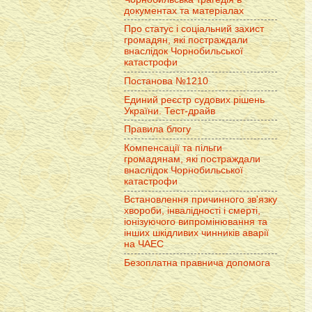
документах та матеріалах
Про статус і соціальний захист
громадян, які постраждали
внаслідок Чорнобильської
катастрофи
Постанова №1210
Единий реєстр судових рішень
України. Тест-драйв
Правила блогу
Компенсації та пільги
громадянам, які постраждали
внаслідок Чорнобильської
катастрофи
Встановлення причинного зв'язку
хвороби, інвалідності і смерті,
іонізуючого випромінювання та
інших шкідливих чинників аварії
на ЧАЕС
Безоплатна правнича допомога