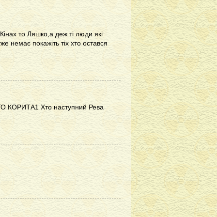
інах то Ляшко,а деж ті люди які
уже немає покажіть тіх хто остався
ГО КОРИТА1 Хто наступний Рева