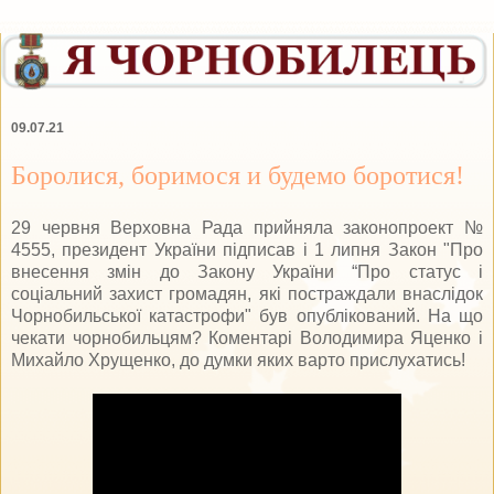
09.07.21
Боролися, боримося и будемо боротися!
29 червня Верховна Рада прийняла законопроект №
4555, президент України підписав і 1 липня Закон "Про
внесення змін до Закону України “Про статус і
соціальний захист громадян, які постраждали внаслідок
Чорнобильської катастрофи" був опублікований. На що
чекати чорнобильцям? Коментарі Володимира Яценко і
Михайло Хрущенко, до думки яких варто прислухатись!