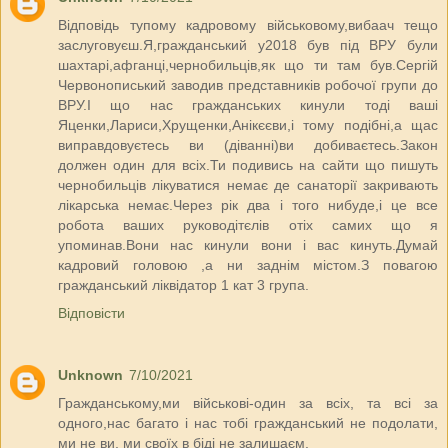
Відповідь тупому кадровому військовому,вибаач тещо
заслуговуєш.Я,гражданський у2018 був під ВРУ були
шахтарі,афганці,чернобильців,як що ти там був.Сергій
Червонописький заводив представників робочої групи до
ВРУ.І що нас гражданських кинули тоді ваші
Яценки,Лариси,Хрущенки,Анікєєви,і тому подібні,а щас
виправдовуєтесь ви (діванні)ви добиваєтесь.Закон
должен один для всіх.Ти подивись на сайти що пишуть
чернобильців лікуватися немає де санаторії закривають
лікарська немає.Через рік два і того нибуде,і це все
робота ваших руководітєлів отіх самих що я
упоминав.Вони нас кинули вони і вас кинуть.Думай
кадровий головою ,а ни заднім містом.З повагою
гражданський ліквідатор 1 кат 3 група.
Відповісти
Unknown
7/10/2021
Гражданському,ми військові-один за всіх, та всі за
одного,нас багато і нас тобі гражданський не подолати,
ми не ви, ми своїх в біді не залишаєм.