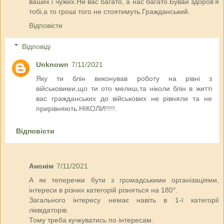
ваших і чужих.Ни вас багато, а нас багато.Бувай здоров'я
тобі,а то гроші того не стоятимуть.Гражданський.
Відповісти
Відповіді
Unknown
7/11/2021
Яку ти блін виконував роботу на рівні з
військовими,що ти ото мелиш,та ніколи блін в житті
вас гражданських до військових не рівняли та не
прирівняють.НІКОЛИ!!!!!.
Відповісти
Анонім
7/11/2021
А як теперечки бути з громадськими організаціями,
інтереси в різних категорій різняться на 180°.
Загального інтересу немає навіть в 1-ї категорії
ліквідаторів.
Тому треба кучкуватись по інтересам.