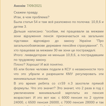
Анонім
7/09/2021
Скажем правду.
Итак, в чом проблема?
Была статья 54 и там всё разложено по полочка: 10,8,6 и
детям 3.
Дальше написано: "особам, які працювали за межами
зони відчуження пенсія призначається на загальних
підставах відповідно до закону України "Про
загальнообовязкове державне пенсійне страхування". Ті,
хто працював за межами 30 км зони це постраждалі.
Итого: ликвидаторам не меньше 10,8,6, а пострадавшим
по трудовому закону.
Плохо? Хорошо! И всё понятно.
65 или более человек подали в КСУ о незаконности того
что это убрали и разрешили КМУ регулировать эти
минимальные пенсии.
В это время ребята со ст.59 п.3 захотели прямой
формулы. Что это значит? Это значит, что 2 раза в год с
увеличением минимальной зарплаты их пенсия
возрастает. И это вот как: с 6000 пенсия по 2 группе
24000, с 6500 пенсия 26000, с 7000 пенсия 28000 и так