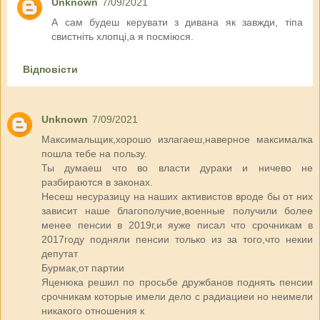
Unknown
7/09/2021
А сам будеш керувати з дивана як завжди, тіпа
свистніть хлопці,а я посміюся.
Відповісти
Unknown
7/09/2021
Максимальщик,хорошо излагаеш,наверное максималка
пошла тебе на пользу.
Ты думаеш что во власти дураки и ничево не
разбираются в законах.
Несеш несуразицу на наших активистов вроде бы от них
зависит наше благополучие,военные получили более
менее пенсии в 2019г,и яуже писал что срочникам в
2017году подняли пенсии только из за того,что некии
депутат
Бурмак,от партии
Яценюка решил по просьбе дружбанов поднять пенсии
срочникам которые имели дело с радиациеи но неимели
никакого отношения к