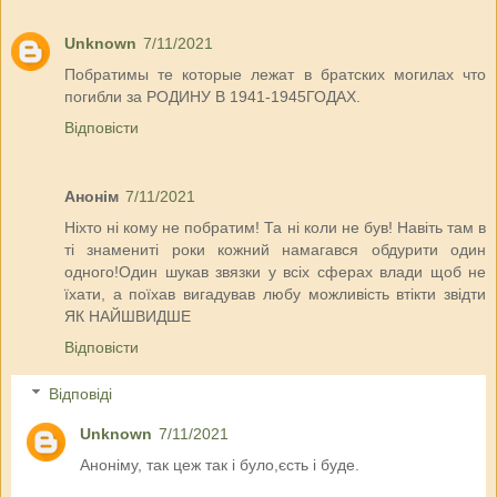
Unknown
7/11/2021
Побратимы те которые лежат в братских могилах что
погибли за РОДИНУ В 1941-1945ГОДАХ.
Відповісти
Анонім
7/11/2021
Ніхто ні кому не побратим! Та ні коли не був! Навіть там в
ті знамениті роки кожний намагався обдурити один
одного!Один шукав звязки у всіх сферах влади щоб не
їхати, а поїхав вигадував любу можливість втікти звідти
ЯК НАЙШВИДШЕ
Відповісти
Відповіді
Unknown
7/11/2021
Аноніму, так цеж так і було,єсть і буде.