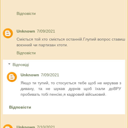
Відповісти
Unknown
7/09/2021
Сміється той хто сміється останній.Глупий вопрос ставиш
воєнний чи партизан хтоти.
Відповісти
Відповіді
Unknown
7/09/2021
Якщо ти тупий, то стосується тебе щоб не кирував з
дивану, та не шукав дурнів щоб їхали доВРУ
пробивать тобі пенсію,я кадровий військовий.
Відповісти
Unknown
7/10/2021