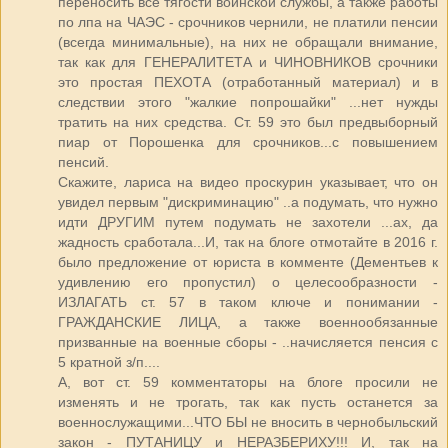
переносить все тягости воинской службы, а также работы
по лпа на ЧАЭС - срочников чернили, не платили пенсии
(всегда минимальные), на них не обращали внимание,
так как для ГЕНЕРАЛИТЕТА и ЧИНОВНИКОВ срочники
это простая ПЕХОТА (отработанный материал) и в
следствии этого "жалкие попрошайки" ...нет нужды
тратить на них средства. Ст. 59 это был предвыборный
пиар от Порошенка для срочников...с повышением
пенсий.
Скажите, лариса на видео проскурин указывает, что он
увидел первым "дискриминацию" ..а подумать, что нужно
идти ДРУГИМ путем подумать не захотели ...ах, да
жадность сработала...И, так на блоге отмотайте в 2016 г.
было предложение от юриста в комменте (Дементьев к
удивлению его пропустил) о целесообразности -
ИЗЛАГАТЬ ст. 57 в таком ключе и понимании -
ГРАЖДАНСКИЕ ЛИЦА, а также военнообязанные
призванные на военные сборы - ..начисляется пенсия с
5 кратной з/п....
А, вот ст. 59 комментаторы на блоге просили не
изменять и не трогать, так как пусть останется за
военнослужащими...ЧТО БЫ не вносить в чернобыльский
закон - ПУТАНИЦУ и НЕРАЗБЕРИХУ!!! И, так на