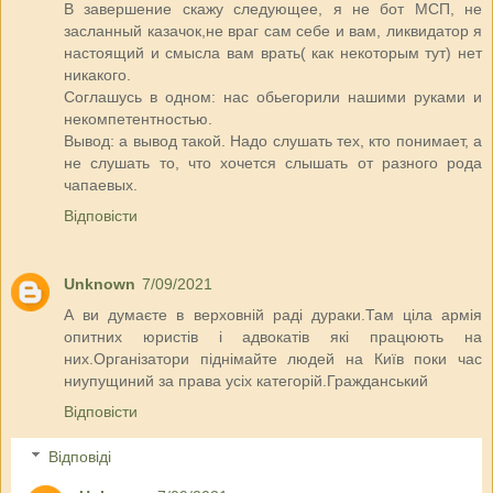
В завершение скажу следующее, я не бот МСП, не
засланный казачок,не враг сам себе и вам, ликвидатор я
настоящий и смысла вам врать( как некоторым тут) нет
никакого.
Соглашусь в одном: нас обьегорили нашими руками и
некомпетентностью.
Вывод: а вывод такой. Надо слушать тех, кто понимает, а
не слушать то, что хочется слышать от разного рода
чапаевых.
Відповісти
Unknown
7/09/2021
А ви думаєте в верховній раді дураки.Там ціла армія
опитних юристів і адвокатів які працюють на
них.Організатори піднімайте людей на Київ поки час
ниупущиний за права усіх категорій.Гражданський
Відповісти
Відповіді