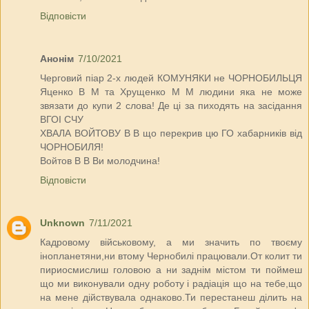
Відповісти
Анонім
7/10/2021
Черговий піар 2-х людей КОМУНЯКИ не ЧОРНОБИЛЬЦЯ
Яценко В М та Хрущенко М М людини яка не може
звязати до купи 2 слова! Де ці за пиходять на засідання
ВГОІ СЧУ
ХВАЛА ВОЙТОВУ В В що перекрив цю ГО хабарників від
ЧОРНОБИЛЯ!
Войтов В В Ви молодчина!
Відповісти
Unknown
7/11/2021
Кадровому військовому, а ми значить по твоєму
інопланетяни,ни втому Чернобилі працювали.От колит ти
пириосмислиш головою а ни заднім містом ти поймеш
що ми виконували одну роботу і радіація що на тебе,що
на мене дійствувала однаково.Ти перестанеш ділить на