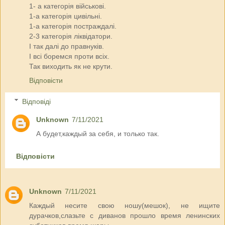
1- а категорія військові.
1-а категорія цивільні.
1-а категорія постраждалі.
2-3 категорія ліквідатори.
І так далі до правнуків.
І всі боремся проти всіх.
Так виходить як не крути.
Відповісти
Відповіді
Unknown
7/11/2021
А будет,каждый за себя, и только так.
Відповісти
Unknown
7/11/2021
Каждый несите свою ношу(мешок), не ищите
дурачков,слазьте с диванов прошло время ленинских