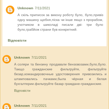
Unknown
7/11/2021
А скіль приписок за викону роботу було, було,привіз
одну машину щебня,піска чи інше якщо з прорабом,
учотчиком в шиколаді писали дві- три було
було,грабйож страни був конкретний.
Відповісти
Unknown
7/11/2021
А соляри та бензину продавали бензовозами,було,було.
Такщо гражданские фильтруйте, фильтруйте
безар,командировочные удостоверения привозились и
штамповались пачками,была чёрная и белая
бухгалтерии.фильтруйте базар граждане-гражданские.
Відповісти
Unknown
7/11/2021