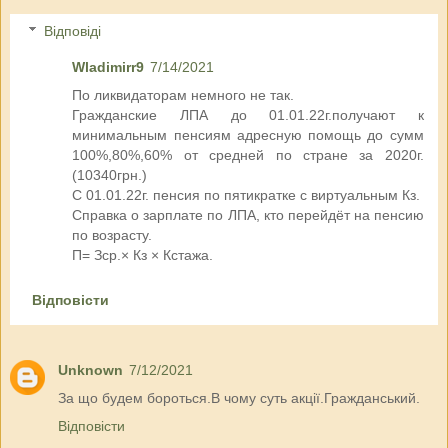
Відповіді
Wladimirr9
7/14/2021
По ликвидаторам немного не так.
Гражданские ЛПА до 01.01.22г.получают к
минимальным пенсиям адресную помощь до сумм
100%,80%,60% от средней по стране за 2020г.
(10340грн.)
С 01.01.22г. пенсия по пятикратке с виртуальным Кз.
Справка о зарплате по ЛПА, кто перейдёт на пенсию
по возрасту.
П= Зср.× Кз × Кстажа.
Відповісти
Unknown
7/12/2021
За що будем бороться.В чому суть акції.Гражданський.
Відповісти