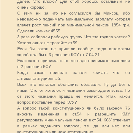
далее. Это плохо? Для ст.59 хорошо, остальным не
очень хорошо.
С этим ни за что не согласился бы Минсоц, ибо
невозможно поднимать минимальную зарплату которая
влечет рост пенсий при минимальной пенсии 1854 грн.
Сделали кое-как 4555.
3 раза собирали рабочую группу. Что эта группа хотела?
Хотела одно: не трогайте ст.59.
Если бы закон не приняли вообще тогда автоматом
заработал бы п.3 решения КСУ от 7.04.21.
Если закон принимают то его надо принимать выполняя
п.2 решения КСУ.
Когда закон приняли начали кричать что он
антиконституционный.
Всех, кто пытался объяснить обзывали. Ну да Бог с
ними. Это от хотелок и незнания законодательства. Но
от этого незнания правда не меняется. Итак, какой
вопрос поставлен перед КСУ?
А вопрос такой: конституционно ли было законом 76
вносить изменения в ст.54 и разрешить КМУ
регулировать минимальные пенсии в ст.54. КСУ отвечает
в рамках заданного вопроса, т.е. да или нет, или
конституционно или неконституционно.