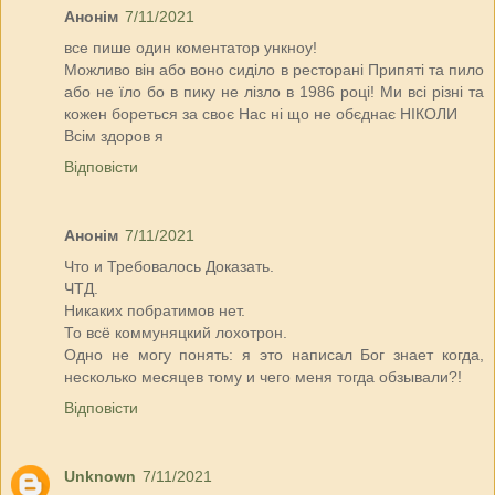
Анонім
7/11/2021
все пише один коментатор ункноу!
Можливо він або воно сиділо в ресторані Припяті та пило
або не їло бо в пику не лізло в 1986 році! Ми всі різні та
кожен бореться за своє Нас ні що не обєднає НІКОЛИ
Всім здоров я
Відповісти
Анонім
7/11/2021
Что и Требовалось Доказать.
ЧТД.
Никаких побратимов нет.
То всё коммуняцкий лохотрон.
Одно не могу понять: я это написал Бог знает когда,
несколько месяцев тому и чего меня тогда обзывали?!
Відповісти
Unknown
7/11/2021