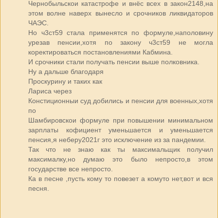
Чернобыльскои катастрофе и внёс всех в закон2148,на
этом волне наверх вынесло и срочников ликвидаторов
ЧАЭС.
Но ч3ст59 стала применятся по формуле,наполовину
урезав пенсии,хотя по закону ч3ст59 не могла
коректироваться постановлениями Кабмина.
И срочники стали получать пенсии выше полковника.
Ну а дальше благодаря
Проскурину и таких как
Лариса через
Констиционныи суд добились и пенсии для военных,хотя
по
Шамбировскои формуле при повышении минимальном
зарплаты кофициент уменьшается и уменьшается
пенсия,я неберу2021г это исключение из за пандемии.
Так что не знаю как ты максимальщик получил
максималку,но думаю это было непросто,в этом
государстве все непросто.
Ка в песне ,пусть кому то повезет а комуто нет,вот и вся
песня.