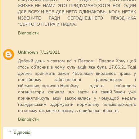
ЖИЗНЬ,НЕ НАМИ ЭТО ПРИДУМАНО,ХОТЯ БОГ ОДИН
ДЛЯ ВСЕХ И ВСЕ ДЛЯ НЕГО ОДИНАКОВЫ, КОЛЬ НЕТАК
ИЗВЕНИТЕ РАДИ СЕГОДНЕШНЕГО ПРАЗДНИКА
"СВЯТОГО ПЕТРА И ПАВЛА.
Відповісти
Unknown
7/12/2021
Добрий день з святом всі з Петром і Павлом.Хочу щоб
хтось об'яснив в чому суть акції яка була 17.06.21.Тоді
должні принімать закон 4555,який виравнює права у
пенсійному забезпеченні гражданських і
військових,партизан.Нипойму одного собрались
організатори кричали що закон ни такий.Закон уже
прийнятий,суть акції заключалась у чому,щоб недать
гражданським одержувати нормальну пенсію,виходить
по моєму так,може я вчомусь ошибаюсь обясніть.
Відповісти
Відповіді