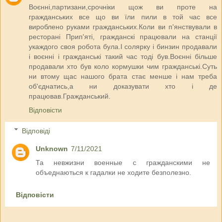
Воєнні,партизани,срочніки щож ви проте на
гражданських все що ви їли пили в той час все
вироблено руками гражданських.Коли ви п'янствували в
ресторані Прип'яті, гражданскі працювали на станції
укаждого своя робота була.І солярку і бинзин продавали
і воєнні і гражданські такий час тоді був.Воєнні більше
продавали хто був коло кормушки чим гражданські.Суть
ни втому щас нашого брата стає менше і нам треба
об'єднатись,а ни доказувати хто і де
працював.Гражданський.
Відповісти
Відповіді
Unknown
7/11/2021
Та невжизни военные с гражданскими не
объеднаються к гадалки не ходите безполезно.
Відповісти