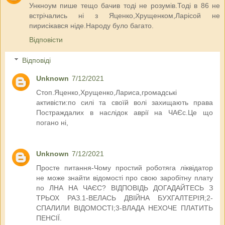
Ункноум пише тещо бачив тоді не розумів.Тоді в 86 не
встрічались ні з Яценко,Хрущенком,Ларісой не
пирисікався ніде.Народу було багато.
Відповісти
Відповіді
Unknown
7/12/2021
Стоп.Яценко,Хрущенко,Лариса,громадські
активісти:по силі та своїй волі захищають права
Постраждалих в наслідок аврії на ЧАЄс.Це що
погано ні,
Unknown
7/12/2021
Просте питання-Чому простий роботяга ліквідатор
не може знайти відомості про свою заробітну плату
по ЛНА НА ЧАЄС? ВІДПОВІДЬ ДОГАДАЙТЕСЬ З
ТРЬОХ РАЗ.1-ВЕЛАСЬ ДВІЙНА БУХГАЛТЕРІЯ;2-
СПАЛИЛИ ВІДОМОСТІ;3-ВЛАДА НЕХОЧЕ ПЛАТИТЬ
ПЕНСІЇ.