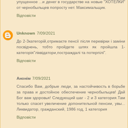
упущенное ...и денег в государстве на новые "ХОТЕЛКИ"
от чернобыльцев попросту нет. Максимальщик.
Відповісти
Unknown
7/09/2021
До 2-3категорій,отримаєте пенсії після перевірки і заміни
посвідчень, тобто пройдете шлях як пройшла 1-
категорія"ліквідатори,постраждалі та потерпілі".
Відповісти
Анонім
7/09/2021
Спасибо Вам, добрые люди, за настойчивость в борьбе
за права и достойное обеспечение чернобыльцев! Дай
Бог вам здоровья! Следующий шаг - 2 и 3 категория.Там
только спасет увеличение допонительной пенсии, увы...
Ликвидатор, гражданский, 1986 год, 1 категория
Відповісти