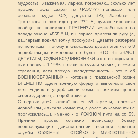
мудрость). Уважаемая, лариса погребняк....сколько лет
прошло после аварии на ЧАЭС??? понимают или
осознают судьи КСУ, депутаты ВРУ, Лазебная ,
Третьякова о чем идет речь??? Я, думаю чиновники
вообще не понимают ПРЕТЕНЗИИ чернобыльцев по
поводу закона 4555!!! И, вы лариса приложили руку (а,
да..первый поднял волну проскурин). Давайте разберем
по полочкам - почему в ближайшее время этак лет 6-8
чернобыльцам изменений не будет: ЧТО НЕ ЗНАЮТ
ДЕПУТАТЫ, СУДЬИ КСУ,ЧИНОВНИКИ и это вы скрыли от
них правду - 1.1986 г. люди получили увечья, а семьи
страдания, дети плохую наследственность - это я об
ВОЕННООБЯЗАННЫХ - которые с гражданской жизни
ВРЕМЕННО одели военную форму и выполнили свой
долг Родине в ущерб своей семье и близким...ценой
своего здоровья, а порой и жизни.
С первых дней "акции" по ст. 59 юристы, толковые
чернобыльцы писали комменты, а далее их комменты не
пропускались...а именно - о ЛОЖНОМ пути на ст. 59.
Причина проста согласно воинскому Уставу
военнослужащие действительной военной срочной
службы ОБЯЗАНЫ - СТОЙКО И МУЖЕСТВЕННО