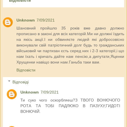
Відповісти
Unknown
7/09/2021
Шановний пройшло 35 років вже давно должно
прописано в законі для всіх категорій.Ми ни должні їздить
на якісь акції.І ни обвиняєте людей які добросовісно
виконували свій патріотичний долг будь то гражданських
військовий чи партизан єсть серед них і 2-3 категорії,і що
нам їхать і кричать дайте нам пенсію,а дипутати,Яценки
Хрущенки навіщо вони нам.Ганьба таки вам.
Відповісти
Відповіді
Unknown
7/09/2021
Ти суко чого оскорбляеш?З ТВОГО ВОНЮЧОГО
РОТА ТА ТОБІ ПАДЛЮКО В ПАЗУХУ,ГИДОТІ
ВОНЮЧІЙ.