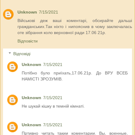
Unknown
7/15/2021
Військові деж ваші коментарі, обсирайте дальші
гражданських.Так ніхто і нипояснив в чому заключалась
оте зібрання коло верховної ради 17.06 21р.
Відповісти
Відповіді
Unknown
7/15/2021
Потібно було приїхать,17.06.21р. До ВРУ ВСЕБ
НАМІСТІ ЗРОЗУМІВ.
Unknown
7/15/2021
Не шукай кішку в темній кімнаті.
Unknown
7/15/2021
Пртивно читать такии коментарии. Вы, военные,