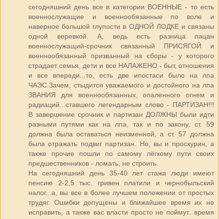
сегодняшний день все в категории ВОЕННЫЕ - то есть
военнослужащие и военнообязанные по воле и
наверное большой глупости в ОДНОЙ ЛОДКЕ и связаны
одной веревкой. А, ведь есть разница пацан
военнослужащий-срочник связанный ПРИСЯГОЙ и
военнообязанный призванный на сборы - у которого
страдает семья, дети и все НАЛАЖЕНО - быт, отношения
и все впереди...то, есть две ипостаси было на лпа
ЧАЭС.Зачем, стыдится уважаемого и достойного на лпа
ЗВАНИЯ для военнообязанных, опаленного огнем и
радиаций...ставшего легендарным слово - ПАРТИЗАН!!!
В завершение срочник и партизан ДОЛЖНЫ были идти
разными путями как на лпа, так и по закону, ст. 59
должна была оставаться неизменной, а ст. 57 должна
была отражать подвиг партизан. Но, вы и проскурин, а
также прочие пошли по самому лёгкому пути своих
предшественников - ломать, не строить.
На сегодняшний день 35-40 лет стажа люди имеют
пенсию 2-2,5 тыс. гривен платили и чернобыльский
налог...а, вы все в более лучшем положении от простых
трудяг. Ошибки допущены и ближайшее время их не
исправить, а также вас власти просто не поймут...время