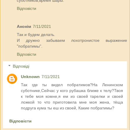
суботников,время шары.
Відповісти
Анонім
7/11/2021
Так и будем делать.
И дружно забываем лохотронистое выражение
"побратимы".
Відповісти
Відповіді
Unknown
7/11/2021
Так где ты видел побратимов?На Ленинском
суботнике,Сейчас у кого рубашка ближе к телу?Твоя
к тебе моя комне,я ем из своей тарелки и своей
ложкой то что приготовила мне моя жена, тёща
подруга кума ты еш из своей, Какие побратимы?
Відповісти