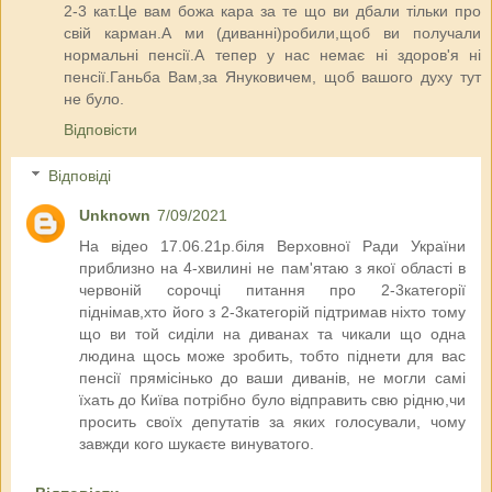
2-3 кат.Це вам божа кара за те що ви дбали тільки про
свій карман.А ми (диванні)робили,щоб ви получали
нормальні пенсії.А тепер у нас немає ні здоров'я ні
пенсії.Ганьба Вам,за Януковичем, щоб вашого духу тут
не було.
Відповісти
Відповіді
Unknown
7/09/2021
На відео 17.06.21р.біля Верховної Ради України
приблизно на 4-хвилині не пам'ятаю з якої області в
червоній сорочці питання про 2-3категорії
піднімав,хто його з 2-3категорій підтримав ніхто тому
що ви той сиділи на диванах та чикали що одна
людина щось може зробить, тобто піднети для вас
пенсії прямісінько до ваши диванів, не могли самі
їхать до Київа потрібно було відправить свю рідню,чи
просить своїх депутатів за яких голосували, чому
завжди кого шукаєте винуватого.