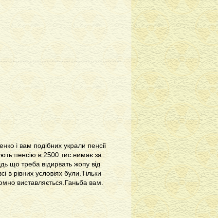
нко і вам подібних украли пенсії
жують пенсію в 2500 тис.нимає за
ідь що треба відирвать жопу від
сі в рівних условіях були.Тільки
оромно виставляється.Ганьба вам.