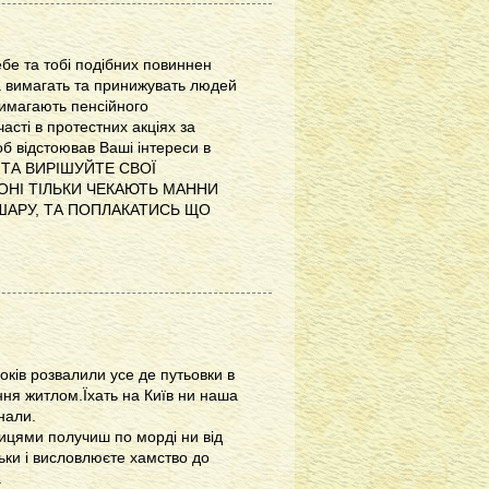
ебе та тобі подібних повиннен
а вимагать та принижувать людей
 вимагають пенсійного
асті в протестних акціях за
об відстоював Ваші інтереси в
Е ТА ВИРІШУЙТЕ СВОЇ
ЙОНІ ТІЛЬКИ ЧЕКАЮТЬ МАННИ
 ШАРУ, ТА ПОПЛАКАТИСЬ ЩО
років розвалили усе де путьовки в
ння житлом.Їхать на Київ ни наша
нали.
ницями получиш по морді ни від
льки і висловлюєте хамство до
.