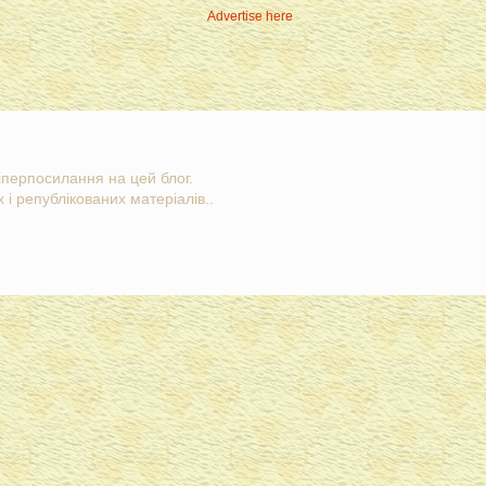
Advertise here
гіперпосилання на цей блог.
 і републікованих матеріалів..