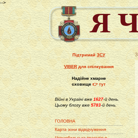
-->
3
Підтримай
ЗСУ
VIBER
для спілкування
Надійне хмарне
сховище
👉 тут
Війні в Україні вже
1627
-й день.
Цьому блогу вже
5783
-й день.
ГОЛОВНА
Карта зони відвідчуження
Чорнобильська трагедія в