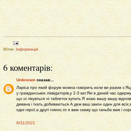
Мітки:
Інформація
6 коментарів:
Unknown
сказав...
Ларіса про який форум можна говорить коли ви разом з Яце
у гражданських ліквідаторів,у 2-3 кат.Які в даний час одер
що ні лікувться ні таблеток купить.Я знаю вашу вашу відпов
дивана і їхать добиваються.А деж ваш закон один для всіх,в
одні гирої,а другі гомно,то я вам скажу що ганьба вам і с
8/31/2021