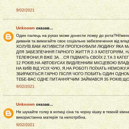
9/02/2021
Unknown
сказав...
Один палець на руках може донести ложку до рота?Ні!меньш
диванів та вимагайте своє соціальне забезпечення від влад
ХОЛУЇВ.ВАМ АКТИВІСТИ ПРОПОНУВАЛИ ЛЮДИНУ ЯКА 
ДЛЯ ЗАБЕЗПЕЧННЯ ГАРНОГО ЖИТТЯ 2-3 КАТЕГОРІЯМ, Н
ТЕЛЕФОНИ,Я ВЖЕ ЗА....СЯ ПІДІМАТЬ СВОЇХ 2.ТА 3 КАТЕГ
12 РОКІВ,НА АВТОБУСАХ ВИДІЛЕННИМ МІСЦЕВОЮ ВЛАД
НА КИЇВ ВІД УСІХ ЧУЮ, Я,НА РОБОТІ ПОЇХАТЬ НЕМОЖУ.А
ЗБИРАЮТЬСЯ ГАРНО ПІСЛЯ ЧОГО ПОБИТЬ ОДИН ОДНОМ
ТЕБЕ-ВАС ОДНЕ ПИТАННЯ"ЧИМ ЗАЙМАВСЯ 35 РОКІВ,ЩО
9/02/2021
Unknown
сказав...
Не шукайте голку в копиці сіна та чорну кішку в темній кім
використанна матерія та непотрібна.
9/02/2021