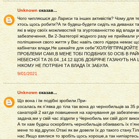
Unknown
сказав...
Чого чипляєшся до Лариси та інших активістів? Чому для т
хтось щось робити?А ти будеш-будети сидіть на диванах т
які в міру своїх можливостей та згуртованністтю від влади
забезпечення, Ви 2-3категорії жодного разу не приймали уч
поліпшення свого життя у Вас навіть свого лідера немає щ
кабінетах влади,Не шекайте для себе"ХОЛУЇВ"ПРАЦЮЙТ
ПРОБЛЕМИ САМІ,В МЕНЕ ТОБІ ПОДІБНИХ 50 ОСІБ В РА
НЕБЕСНОЇ ТА 26.04.,14.12.ЩОБ ДОБРЯЧЕ ГАЗАНУТЬ НА
НІКОМУ НЕ ПОТРІБНІ ТА ВЛАДА ЇХ ЗАБУЛА.
9/01/2021
Unknown
сказав...
Що вона і їм подібні зробили.При-
сосалась як п'явка до тіла так вона до чернобильців за 35 
санаторій 2 кат.де повишення на харчування де забезпече
задача,ми у свій час зїздили у Чернобиль ми свій долг вико
А ти хам будеш оскорблять чернобильців обзивають їх п'я
мене то від других.Отакі як ви довели їх до такого стану.Ті
нас.Якщо взялися то зробіть щось хороше,а так нипіартесь