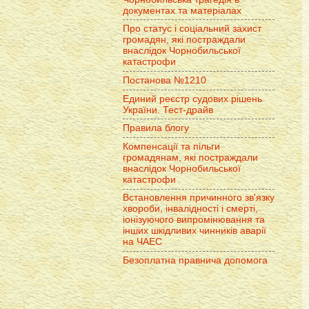
документах та матеріалах
Про статус і соціальний захист
громадян, які постраждали
внаслідок Чорнобильської
катастрофи
Постанова №1210
Единий реєстр судових рішень
України. Тест-драйв
Правила блогу
Компенсації та пільги
громадянам, які постраждали
внаслідок Чорнобильської
катастрофи
Встановлення причинного зв'язку
хвороби, інвалідності і смерті,
іонізуючого випромінювання та
інших шкідливих чинників аварії
на ЧАЕС
Безоплатна правнича допомога