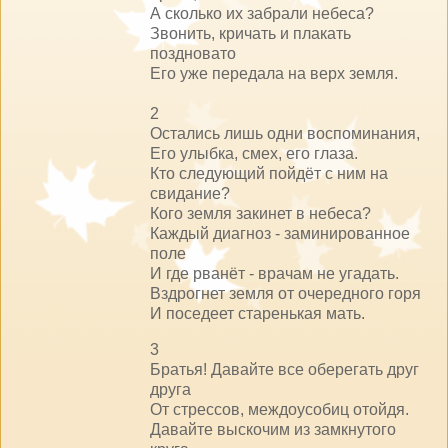
А сколько их забрали небеса?
Звонить, кричать и плакать
поздновато
Его уже передала на верх земля.
2
Остались лишь одни воспоминания,
Его улыбка, смех, его глаза.
Кто следующий пойдёт с ним на
свидание?
Кого земля закинет в небеса?
Каждый диагноз - заминированное
поле
И где рванёт - врачам не угадать.
Вздрогнет земля от очередного горя
И поседеет старенькая мать.
3
Братья! Давайте все оберегать друг
друга
От стрессов, междоусобиц отойдя.
Давайте выскочим из замкнутого