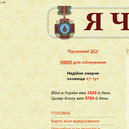
-->
2
Підтримай
ЗСУ
VIBER
для спілкування
Надійне хмарне
сховище
👉 тут
Війні в Україні вже
1624
-й день.
Цьому блогу вже
5780
-й день.
ГОЛОВНА
Карта зони відвідчуження
Чорнобильська трагедія в