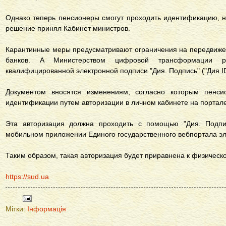
Однако теперь пенсионеры смогут проходить идентификацию, 
решение принял Кабинет министров.
Карантинные меры предусматривают ограничения на передвиже
банков. А Министерством цифровой трансформации ра
квалифицированной электронной подписи "Дия. Подпись" ("Дия ID
Документом вносятся изменениям, согласно которым пенс
идентификации путем авторизации в личном кабинете на портал
Эта авторизация должна проходить с помощью "Дия. Подпись
мобильном приложении Единого государственного вебпортала эле
Таким образом, такая авторизация будет приравнена к физичес
https://sud.ua
Мітки:
Інформація