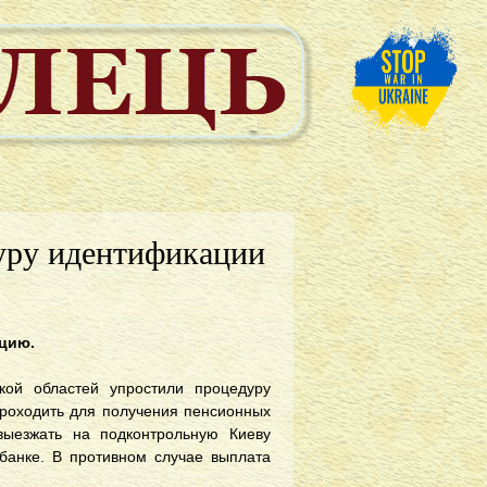
уру идентификации
цию.
кой областей упростили процедуру
проходить для получения пенсионных
ыезжать на подконтрольную Киеву
банке. В противном случае выплата