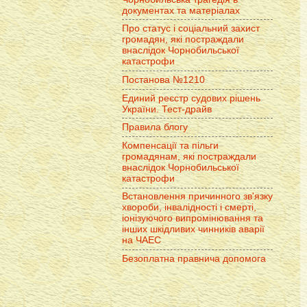
документах та матеріалах
Про статус і соціальний захист
громадян, які постраждали
внаслідок Чорнобильської
катастрофи
Постанова №1210
Единий реєстр судових рішень
України. Тест-драйв
Правила блогу
Компенсації та пільги
громадянам, які постраждали
внаслідок Чорнобильської
катастрофи
Встановлення причинного зв'язку
хвороби, інвалідності і смерті,
іонізуючого випромінювання та
інших шкідливих чинників аварії
на ЧАЕС
Безоплатна правнича допомога