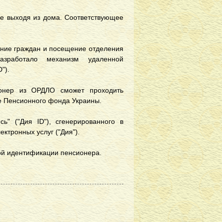
не выходя из дома. Соответствующее
ние граждан и посещение отделения
зработало механизм удаленной
").
ионер из ОРДЛО сможет проходить
е Пенсионного фонда Украины.
" ("Дия ID"), сгенерированного в
ктронных услуг ("Дия").
кой идентификации пенсионера.