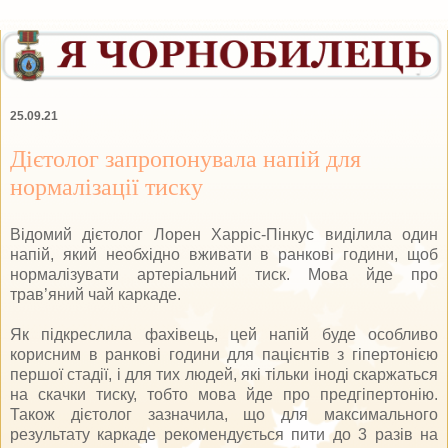
25.09.21
Дієтолог запропонувала напій для
нормалізації тиску
Відомий дієтолог Лорен Харріс-Пінкус виділила один
напій, який необхідно вживати в ранкові години, щоб
нормалізувати артеріальний тиск. Мова йде про
трав’яний чай каркаде.
Як підкреслила фахівець, цей напій буде особливо
корисним в ранкові години для пацієнтів з гіпертонією
першої стадії, і для тих людей, які тільки іноді скаржаться
на скачки тиску, тобто мова йде про предгіпертонію.
Також дієтолог зазначила, що для максимального
результату каркаде рекомендується пити до 3 разів на