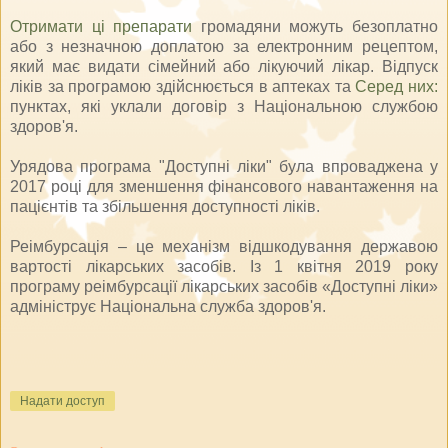
Отримати ці препарати
громадяни можуть безоплатно
або з незначною доплатою за електронним рецептом,
який має видати сімейний або лікуючий лікар. Відпуск
ліків за програмою здійснюється в аптеках та
Серед них:
пунктах, які уклали договір з Національною службою
здоров'я.
Урядова програма "Доступні ліки" була впроваджена у
2017 році для зменшення фінансового навантаження на
пацієнтів та збільшення доступності ліків.
Реімбурсація – це механізм відшкодування державою
вартості лікарських засобів. Із 1 квітня 2019 року
програму реімбурсації лікарських засобів «Доступні ліки»
адмініструє Національна служба здоров'я.
Надати доступ