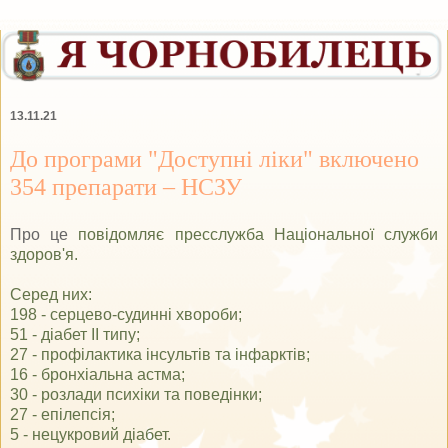
13.11.21
До програми "Доступні ліки" включено
354 препарати – НСЗУ
Про це
повідомляє пресслужба Національної служби
здоров'я.
Серед них:
198 - серцево-судинні хвороби;
51 - діабет ІІ типу;
27 - профілактика інсультів та інфарктів;
16 - бронхіальна астма;
30 - розлади психіки та поведінки;
27 - епілепсія;
5 - нецукровий діабет.