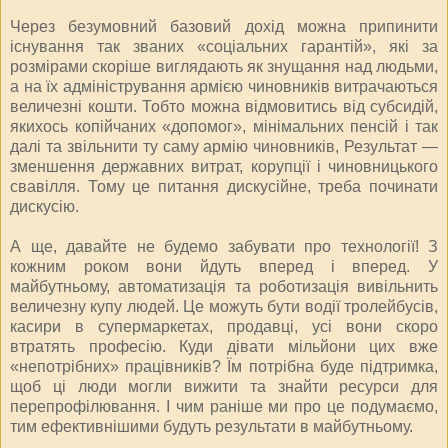
Через безумовний базовий дохід можна припинити
існування так званих «соціальних гарантій», які за
розмірами скоріше виглядають як знущання над людьми,
а на їх адміністрування армією чиновників витрачаються
величезні кошти. Тобто можна відмовитись від субсидій,
якихось копійчаних «допомог», мінімальних пенсій і так
далі та звільнити ту саму армію чиновників, Результат —
зменшення державних витрат, корупції і чиновницького
свавілля. Тому це питання дискусійне, треба починати
дискусію.
А ще, давайте не будемо забувати про технології! З
кожним роком вони йдуть вперед і вперед. У
майбутньому, автоматизація та роботизація вивільнить
величезну купу людей. Це можуть бути водії тролейбусів,
касири в супермаркетах, продавці, усі вони скоро
втратять професію. Куди дівати мільйони цих вже
«непотрібних» працівників? Їм потрібна буде підтримка,
щоб ці люди могли вижити та знайти ресурси для
перепрофілювання. І чим раніше ми про це подумаємо,
тим ефективнішими будуть результати в майбутньому.