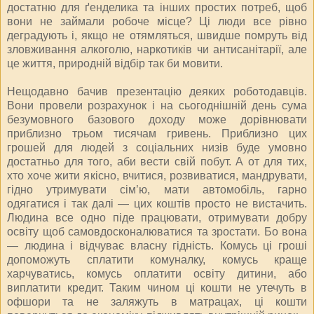
достатню для ґенделика та інших простих потреб, щоб
вони не займали робоче місце? Ці люди все рівно
деградують і, якщо не отямляться, швидше помруть від
зловживання алкоголю, наркотиків чи антисанітарії, але
це життя, природній відбір так би мовити.
Нещодавно бачив презентацію деяких роботодавців.
Вони провели розрахунок і на сьогоднішній день сума
безумовного базового доходу може дорівнювати
приблизно трьом тисячам гривень. Приблизно цих
грошей для людей з соціальних низів буде умовно
достатньо для того, аби вести свій побут. А от для тих,
хто хоче жити якісно, вчитися, розвиватися, мандрувати,
гідно утримувати сім’ю, мати автомобіль, гарно
одягатися і так далі — цих коштів просто не вистачить.
Людина все одно піде працювати, отримувати добру
освіту щоб самовдосконалюватися та зростати. Бо вона
— людина і відчуває власну гідність. Комусь ці гроші
допоможуть сплатити комуналку, комусь краще
харчуватись, комусь оплатити освіту дитини, або
виплатити кредит. Таким чином ці кошти не утечуть в
офшори та не заляжуть в матрацах, ці кошти