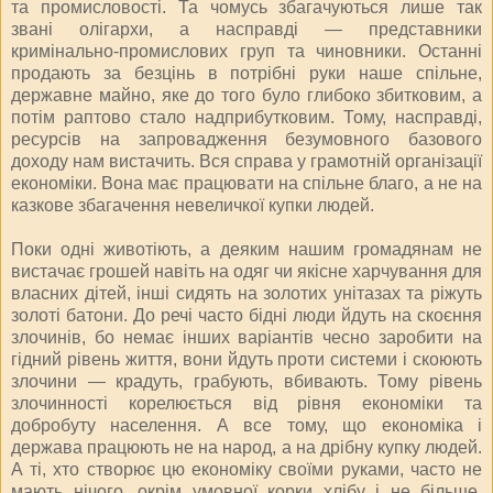
та промисловості. Та чомусь збагачуються лише так
звані олігархи, а насправді — представники
кримінально-промислових груп та чиновники. Останні
продають за безцінь в потрібні руки наше спільне,
державне майно, яке до того було глибоко збитковим, а
потім раптово стало надприбутковим. Тому, насправді,
ресурсів на запровадження безумовного базового
доходу нам вистачить. Вся справа у грамотній організації
економіки. Вона має працювати на спільне благо, а не на
казкове збагачення невеличкої купки людей.
Поки одні животіють, а деяким нашим громадянам не
вистачає грошей навіть на одяг чи якісне харчування для
власних дітей, інші сидять на золотих унітазах та ріжуть
золоті батони. До речі часто бідні люди йдуть на скоєння
злочинів, бо немає інших варіантів чесно заробити на
гідний рівень життя, вони йдуть проти системи і скоюють
злочини — крадуть, грабують, вбивають. Тому рівень
злочинності корелюється від рівня економіки та
добробуту населення. А все тому, що економіка і
держава працюють не на народ, а на дрібну купку людей.
А ті, хто створює цю економіку своїми руками, часто не
мають нічого, окрім умовної корки хлібу і не більше.