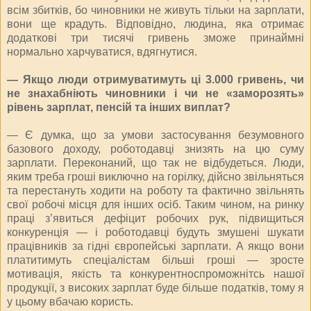
всім збитків, бо чиновники не живуть тільки на зарплати,
вони ще крадуть. Відповідно, людина, яка отримає
додаткові три тисячі гривень зможе принаймні
нормально харчуватися, вдягнутися.
— Якщо люди отримуватимуть ці 3.000 гривень, чи
не знахабніють чиновники і чи не «заморозять»
рівень зарплат, пенсій та інших виплат?
— Є думка, що за умови застосування безумовного
базового доходу, роботодавці знизять на цю суму
зарплати. Переконаний, що так не відбудеться. Люди,
яким треба гроші виключно на горілку, дійсно звільняться
та перестануть ходити на роботу та фактично звільнять
свої робочі місця для інших осіб. Таким чином, на ринку
праці з’явиться дефіцит робочих рук, підвищиться
конкуренція — і роботодавці будуть змушені шукати
працівників за гідні європейські зарплати. А якщо вони
платитимуть спеціалістам більші гроші — зросте
мотивація, якість та конкурентноспроможнітсь нашої
продукції, з високих зарплат буде більше податків, тому я
у цьому вбачаю користь.