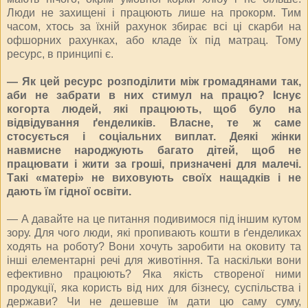
Люди не захищені і працюють лише на прокорм. Тим
часом, хтось за їхній рахунок збирає всі ці скарби на
офшорних рахунках, або кладе їх під матрац. Тому
ресурс, в принципі є.
— Як цей ресурс розподілити між громадянами так,
аби не забрати в них стимул на працю? Існує
когорта людей, які працюють, щоб було на
відвідування ґенделиків. Власне, те ж саме
стосується і соціальних виплат. Деякі жінки
навмисне народжують багато дітей, щоб не
працювати і жити за гроші, призначені для малечі.
Такі «матері» не виховують своїх нащадків і не
дають їм гідної освіти.
— А давайте на це питання подивимося під іншим кутом
зору. Для чого люди, які пропивають кошти в ґенделиках
ходять на роботу? Вони хочуть заробити на оковиту та
інші елементарні речі для животіння. Та наскільки вони
ефективно працюють? Яка якість створеної ними
продукції, яка користь від них для бізнесу, суспільства і
держави? Чи не дешевше їм дати цю саму суму,