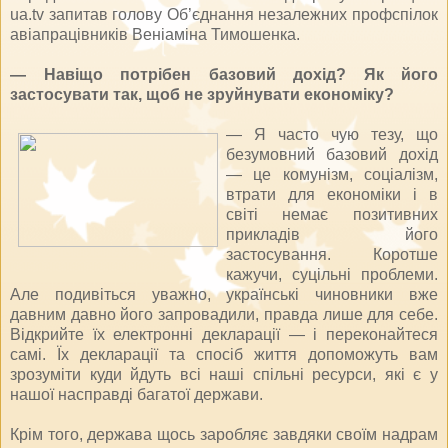
ua.tv запитав голову Об’єднання незалежних профспілок
авіапрацівників Веніаміна Тимошенка.
— Навіщо потрібен базовий дохід? Як його
застосувати так, щоб не зруйнувати економіку?
— Я часто чую тезу, що
безумовний базовий дохід
— це комунізм, соціалізм,
втрати для економіки і в
світі немає позитивних
прикладів його
застосування. Коротше
кажучи, суцільні проблеми.
Але подивіться уважно, українські чиновники вже
давним давно його запровадили, правда лише для себе.
Відкрийте їх електронні декларації — і переконайтеся
самі. Їх декларації та спосіб життя допоможуть вам
зрозуміти куди йдуть всі наші спільні ресурси, які є у
нашої насправді багатої держави.
Крім того, держава щось заробляє завдяки своїм надрам