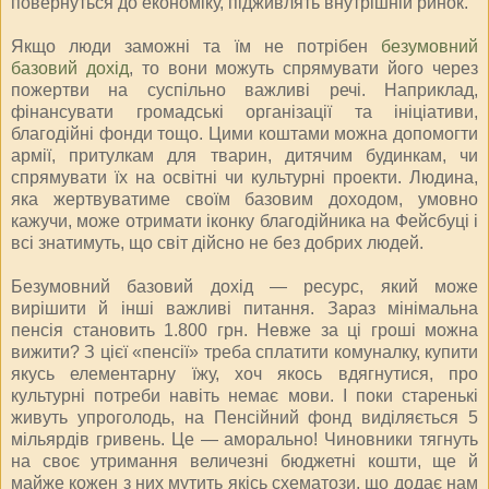
повернуться до економіку, підживлять внутрішній ринок.
Якщо люди заможні та їм не потрібен
безумовний
базовий дохід
, то вони можуть спрямувати його через
пожертви на суспільно важливі речі. Наприклад,
фінансувати громадські організації та ініціативи,
благодійні фонди тощо. Цими коштами можна допомогти
армії, притулкам для тварин, дитячим будинкам, чи
спрямувати їх на освітні чи культурні проекти. Людина,
яка жертвуватиме своїм базовим доходом, умовно
кажучи, може отримати іконку благодійника на Фейсбуці і
всі знатимуть, що світ дійсно не без добрих людей.
Безумовний базовий дохід — ресурс, який може
вирішити й інші важливі питання. Зараз мінімальна
пенсія становить 1.800 грн. Невже за ці гроші можна
вижити? З цієї «пенсії» треба сплатити комуналку, купити
якусь елементарну їжу, хоч якось вдягнутися, про
культурні потреби навіть немає мови. І поки старенькі
живуть упроголодь, на Пенсійний фонд виділяється 5
мільярдів гривень. Це — аморально! Чиновники тягнуть
на своє утримання величезні бюджетні кошти, ще й
майже кожен з них мутить якісь схематози, що додає нам