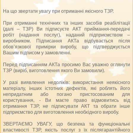
На що звертати увагу при отриманні якісного ТЗР.
При отриманні технічних та інших засобів реабілітації
(далі – ТЗР) Ви підписуєте АКТ приймання-передачі
робіт (надання послуг), наданий підприємством –
виробником. Підписання АКТа відбувається після
обов’язкової примірки виробу, що підтверджується
Вашим підписом у замовленні.
Перед підписанням АКТа просимо Вас уважно оглянути
ТЗР (виріб, виготовлення якого Ви замовили).
У разі виявлення недоліків: використання неякісного
матеріалу, інших істотних дефектів, які роблять його
непридатним або погано пристосованим для
користування, - Ви маєте право відмовитись від
отримання ТЗР, не підписувати АКТ та обрати інше
підприємство для виготовлення необхідного виробу.
ЗВЕРТАЄМО УВАГУ, що безпека та функціональні
властивості ТЗР, якість послуг з їх післягарантійного