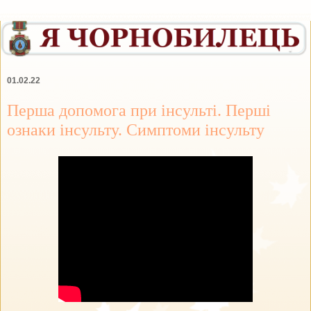
01.02.22
Перша допомога при інсульті. Перші
ознаки інсульту. Симптоми інсульту